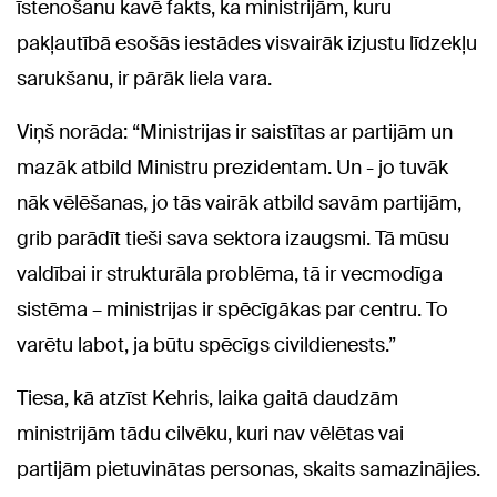
īstenošanu kavē fakts, ka ministrijām, kuru
pakļautībā esošās iestādes visvairāk izjustu līdzekļu
sarukšanu, ir pārāk liela vara.
Viņš norāda: “Ministrijas ir saistītas ar partijām un
mazāk atbild Ministru prezidentam. Un - jo tuvāk
nāk vēlēšanas, jo tās vairāk atbild savām partijām,
grib parādīt tieši sava sektora izaugsmi. Tā mūsu
valdībai ir strukturāla problēma, tā ir vecmodīga
sistēma – ministrijas ir spēcīgākas par centru. To
varētu labot, ja būtu spēcīgs civildienests.”
Tiesa, kā atzīst Kehris, laika gaitā daudzām
ministrijām tādu cilvēku, kuri nav vēlētas vai
partijām pietuvinātas personas, skaits samazinājies.