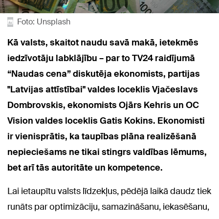
Foto: Unsplash
Kā valsts, skaitot naudu savā makā, ietekmēs
iedzīvotāju labklājību – par to TV24 raidījumā
“Naudas cena” diskutēja ekonomists, partijas
"Latvijas attīstībai" valdes loceklis Vjačeslavs
Dombrovskis, ekonomists Ojārs Kehris un OC
Vision valdes loceklis Gatis Kokins. Ekonomisti
ir vienisprātis, ka taupības plāna realizēšanā
nepieciešams ne tikai stingrs valdības lēmums,
bet arī tās autoritāte un kompetence.
Lai ietaupītu valsts līdzekļus, pēdējā laikā daudz tiek
runāts par optimizāciju, samazināšanu, iekasēšanu,