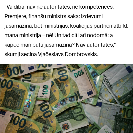
“Valdībai nav ne autoritātes, ne kompetences.
Premjere, finanšu ministrs saka: izdevumi
jāsamazina, bet ministrijas, koalīcijas partneri atbild:
mana ministrija – nē! Un tad citi arī nodomā: a
kāpēc man būtu jāsamazina? Nav autoritātes,”
skumji secina Vjačeslavs Dombrovskis.