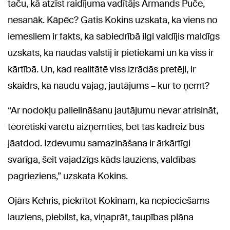
taču, kā atzīst raidījuma vadītājs Armands Puče,
nesanāk. Kāpēc? Gatis Kokins uzskata, ka viens no
iemesliem ir fakts, ka sabiedrībā ilgi valdījis maldīgs
uzskats, ka naudas valstij ir pietiekami un ka viss ir
kārtībā. Un, kad realitātē viss izrādās pretēji, ir
skaidrs, ka naudu vajag, jautājums – kur to ņemt?
“Ar nodokļu palielināšanu jautājumu nevar atrisināt,
teorētiski varētu aizņemties, bet tas kādreiz būs
jāatdod. Izdevumu samazināšana ir ārkārtīgi
svarīga, šeit vajadzīgs kāds lauziens, valdības
pagrieziens,” uzskata Kokins.
Ojārs Kehris, piekrītot Kokinam, ka nepieciešams
lauziens, piebilst, ka, viņaprāt, taupības plāna