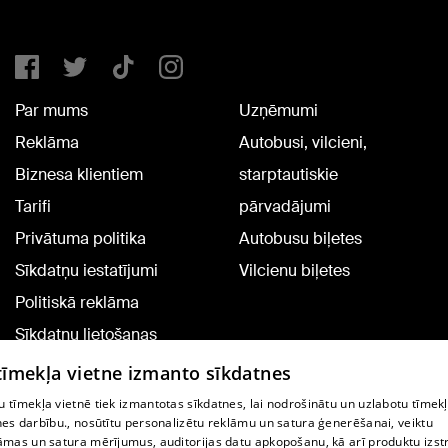
Par mums
Uzņēmumi
Reklāma
Autobusi, vilcieni,
Biznesa klientiem
starptautiskie
Tarifi
pārvadājumi
Privātuma politika
Autobusu biļetes
Sīkdatņu iestatījumi
Vilcienu biļetes
Politiskā reklāma
Sīkdatņu lietošanas
noteikumi
 tīmekļa vietne izmanto sīkdatnes
Komentāru pievienošana
 tīmekļa vietnē tiek izmantotas sīkdatnes, lai nodrošinātu un uzlabotu tīmek
nes darbību., nosūtītu personalizētu reklāmu un satura ģenerēšanai, veiktu
āmas un satura mērījumus, auditorijas datu apkopošanu, kā arī produktu izst
TV programma