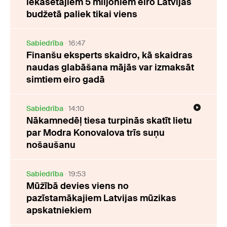
iekasētājiem 5 miljoniem eiro Latvijas
budžetā paliek tikai viens
Sabiedrība
16:47
Finanšu eksperts skaidro, kā skaidras
naudas glabāšana mājās var izmaksāt
simtiem eiro gadā
Sabiedrība
14:10
Nākamnedēļ tiesa turpinās skatīt lietu
par Modra Konovalova trīs suņu
nošaušanu
Sabiedrība
19:53
Mūžībā devies viens no
pazīstamākajiem Latvijas mūzikas
apskatniekiem