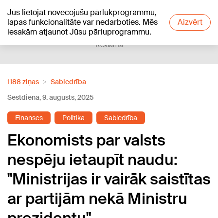
Jūs lietojat novecojušu pārlūkprogrammu,
+22
°C
lapas funkcionalitāte var nedarboties. Mēs
Aizvērt
iesakām atjaunot Jūsu pārluprogrammu.
Reklāma
1188 ziņas
Sabiedrība
Sestdiena, 9. augusts, 2025
Finanses
Politika
Sabiedrība
Ekonomists par valsts
nespēju ietaupīt naudu:
"Ministrijas ir vairāk saistītas
ar partijām nekā Ministru