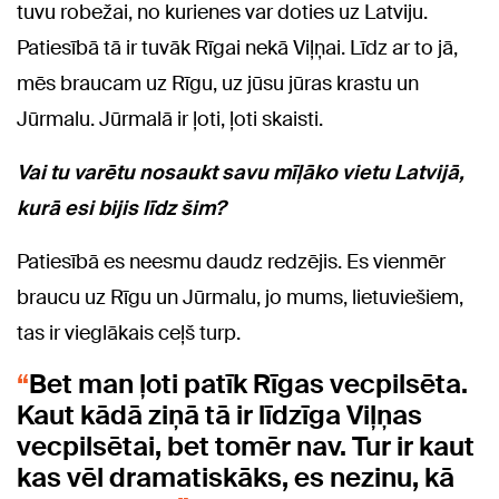
tuvu robežai, no kurienes var doties uz Latviju.
Patiesībā tā ir tuvāk Rīgai nekā Viļņai. Līdz ar to jā,
mēs braucam uz Rīgu, uz jūsu jūras krastu un
Jūrmalu. Jūrmalā ir ļoti, ļoti skaisti.
Vai tu varētu nosaukt savu mīļāko vietu Latvijā,
kurā esi bijis līdz šim?
Patiesībā es neesmu daudz redzējis. Es vienmēr
braucu uz Rīgu un Jūrmalu, jo mums, lietuviešiem,
tas ir vieglākais ceļš turp.
Bet man ļoti patīk Rīgas vecpilsēta.
Kaut kādā ziņā tā ir līdzīga Viļņas
vecpilsētai, bet tomēr nav. Tur ir kaut
kas vēl dramatiskāks, es nezinu, kā