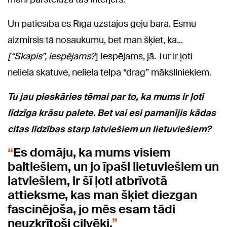
Un patiesībā es Rīgā uzstājos geju bārā. Esmu
aizmirsis tā nosaukumu, bet man šķiet, ka...
[“Skapis”, iespējams?
] Iespējams, jā. Tur ir ļoti
neliela skatuve, neliela telpa “drag” māksliniekiem.
Tu jau pieskāries tēmai par to, ka mums ir ļoti
līdzīga krāsu palete. Bet vai esi pamanījis kādas
citas līdzības starp latviešiem un lietuviešiem?
Es domāju, ka mums visiem
baltiešiem, un jo īpaši lietuviešiem un
latviešiem, ir šī ļoti atbrīvotā
attieksme, kas man šķiet diezgan
fascinējoša, jo mēs esam tādi
neuzkrītoši cilvēki.