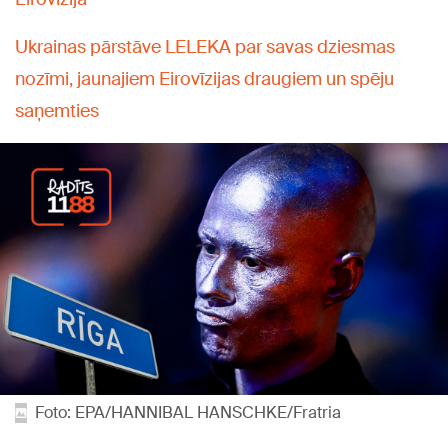
Ukrainas pārstāve LELEKA par savas dziesmas
nozīmi, jaunajiem Eirovīzijas draugiem un spēju
saņemties
Foto: EPA/HANNIBAL HANSCHKE/Fratria