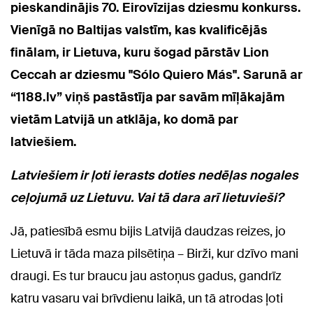
pieskandinājis 70. Eirovīzijas dziesmu konkurss.
Vienīgā no Baltijas valstīm, kas kvalificējās
finālam, ir Lietuva, kuru šogad pārstāv Lion
Ceccah ar dziesmu "Sólo Quiero Más". Sarunā ar
“1188.lv” viņš pastāstīja par savām mīļākajām
vietām Latvijā un atklāja, ko domā par
latviešiem.
Latviešiem ir ļoti ierasts doties nedēļas nogales
ceļojumā uz Lietuvu. Vai tā dara arī lietuvieši?
Jā, patiesībā esmu bijis Latvijā daudzas reizes, jo
Lietuvā ir tāda maza pilsētiņa – Birži, kur dzīvo mani
draugi. Es tur braucu jau astoņus gadus, gandrīz
katru vasaru vai brīvdienu laikā, un tā atrodas ļoti