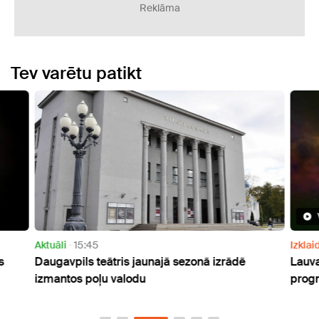
Reklāma
Tev varētu patikt
Aktuāli
15:45
Izklai
s
Daugavpils teātris jaunajā sezonā izrādē
Lauva
izmantos poļu valodu
progn