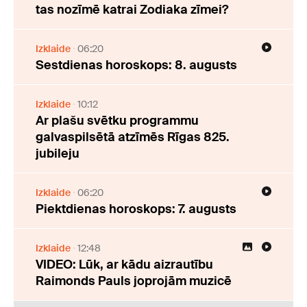
tas nozīmē katrai Zodiaka zīmei?
Izklaide
06:20
Sestdienas horoskops: 8. augusts
Izklaide
10:12
Ar plašu svētku programmu
galvaspilsētā atzīmēs Rīgas 825.
jubileju
Izklaide
06:20
Piektdienas horoskops: 7. augusts
Izklaide
12:48
VIDEO: Lūk, ar kādu aizrautību
Raimonds Pauls joprojām muzicē