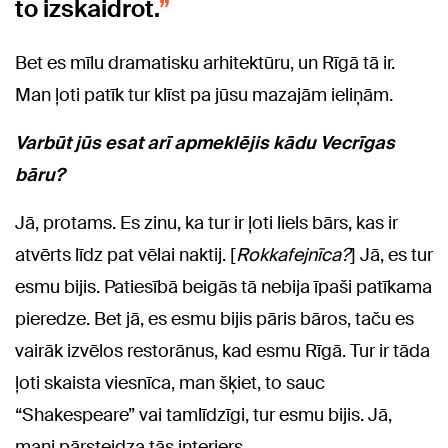
to izskaidrot.
Bet es mīlu dramatisku arhitektūru, un Rīgā tā ir.
Man ļoti patīk tur klīst pa jūsu mazajām ieliņām.
Varbūt jūs esat arī apmeklējis kādu Vecrīgas
bāru?
Jā, protams. Es zinu, ka tur ir ļoti liels bārs, kas ir
atvērts līdz pat vēlai naktij. [
Rokkafejnīca?
] Jā, es tur
esmu bijis. Patiesībā beigās tā nebija īpaši patīkama
pieredze. Bet jā, es esmu bijis pāris bāros, taču es
vairāk izvēlos restorānus, kad esmu Rīgā. Tur ir tāda
ļoti skaista viesnīca, man šķiet, to sauc
“Shakespeare” vai tamlīdzīgi, tur esmu bijis. Jā,
mani pārsteidza tās interjers.