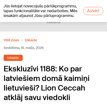
Jūs lietojat novecojušu pārlūkprogrammu,
+19
°C
lapas funkcionalitāte var nedarboties. Mēs
Aizvērt
iesakām atjaunot Jūsu pārluprogrammu.
Reklāma
1188 ziņas
Izklaide
Sestdiena, 16. maijs, 2026
Izklaide
Ekskluzīvi 1188: Ko par
latviešiem domā kaimiņi
lietuvieši? Lion Ceccah
atklāj savu viedokli