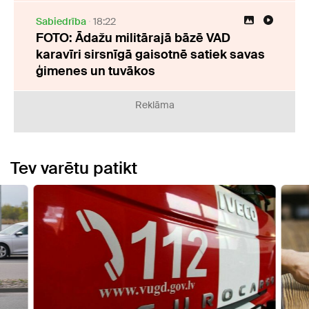
Sabiedrība
18:22
FOTO: Ādažu militārajā bāzē VAD
karavīri sirsnīgā gaisotnē satiek savas
ģimenes un tuvākos
Reklāma
Tev varētu patikt