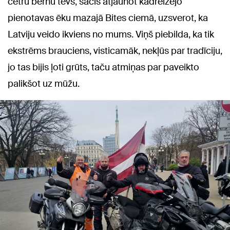
četru bērnu tēvs, sācis atjaunot kādreizējo
pienotavas ēku mazajā Bites ciemā, uzsverot, ka
Latviju veido ikviens no mums. Viņš piebilda, ka tik
ekstrēms brauciens, visticamāk, nekļūs par tradīciju,
jo tas bijis ļoti grūts, taču atmiņas par paveikto
palikšot uz mūžu.