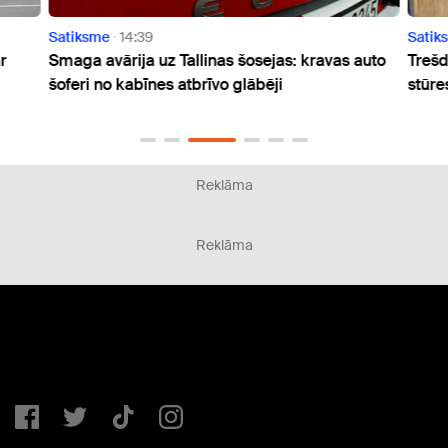
Satiksme
14:39
Satik
r
Smaga avārija uz Tallinas šosejas: kravas auto
Trešd
šoferi no kabīnes atbrīvo glābēji
stūre
Reklāma
Reklāma