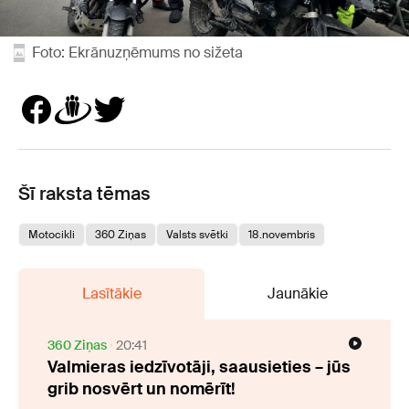
Foto: Ekrānuzņēmums no sižeta
Šī raksta tēmas
Motocikli
360 Ziņas
Valsts svētki
18.novembris
Lasītākie
Jaunākie
360 Ziņas
20:41
Valmieras iedzīvotāji, saausieties – jūs
grib nosvērt un nomērīt!