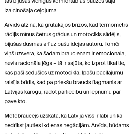
tās bijušas vienīgās komfortablās pauzes šajā
izaicinošajā ceļojumā.
Arvīds atzina, ka grūtākajos brīžos, kad termometrs
rādījis mīnus četrus grādus un motocikls slīdējis,
bijušas dusmas arī uz pašu idejas autoru. Tomēr
viņš uzsvēra, ka šādam braucienam ir emocionāla,
nevis racionāla jēga – tā ir sajūta, ko izprot tikai tie,
kas paši sēdušies uz motocikla. Īpašu pacilājumu
raisījis brīdis, kad pa priekšu braucis flagmanis ar
Latvijas karogu, radot pārliecību un lepnumu par
paveikto.
Motobraucējs uzskata, ka Latvijā viss ir labi un ka
nedrīkst ļauties ikdienas negācijām. Arvīds, būdams