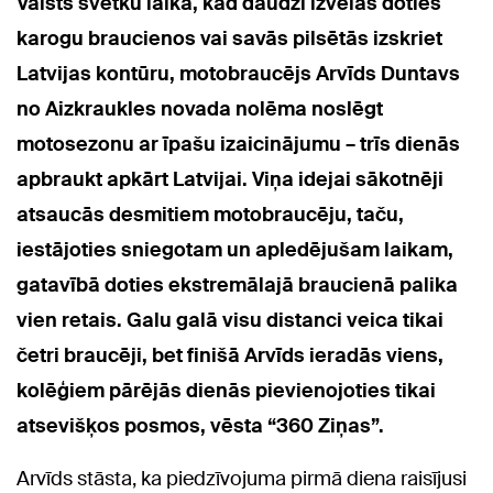
Valsts svētku laikā, kad daudzi izvēlas doties
karogu braucienos vai savās pilsētās izskriet
Latvijas kontūru, motobraucējs Arvīds Duntavs
no Aizkraukles novada nolēma noslēgt
motosezonu ar īpašu izaicinājumu – trīs dienās
apbraukt apkārt Latvijai. Viņa idejai sākotnēji
atsaucās desmitiem motobraucēju, taču,
iestājoties sniegotam un apledējušam laikam,
gatavībā doties ekstremālajā braucienā palika
vien retais. Galu galā visu distanci veica tikai
četri braucēji, bet finišā Arvīds ieradās viens,
kolēģiem pārējās dienās pievienojoties tikai
atsevišķos posmos, vēsta “360 Ziņas”.
Arvīds stāsta, ka piedzīvojuma pirmā diena raisījusi