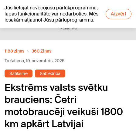
Jūs lietojat novecojušu pārlūkprogrammu,
+13
°C
lapas funkcionalitāte var nedarboties. Mēs
Aizvērt
iesakām atjaunot Jūsu pārluprogrammu.
Reklāma
1188 ziņas
360 Ziņas
Trešdiena, 19. novembris, 2025
Satiksme
Sabiedrība
Ekstrēms valsts svētku
brauciens: Četri
motobraucēji veikuši 1800
km apkārt Latvijai