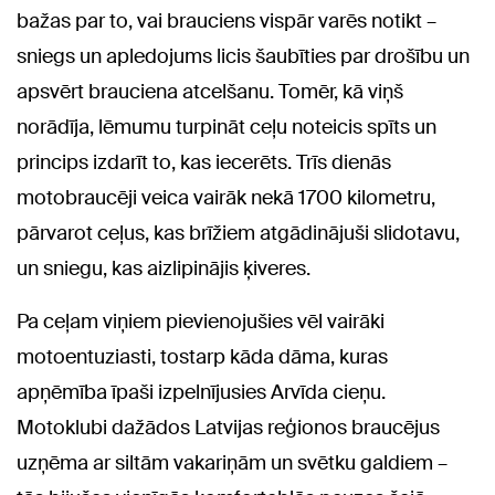
bažas par to, vai brauciens vispār varēs notikt –
sniegs un apledojums licis šaubīties par drošību un
apsvērt brauciena atcelšanu. Tomēr, kā viņš
norādīja, lēmumu turpināt ceļu noteicis spīts un
princips izdarīt to, kas iecerēts. Trīs dienās
motobraucēji veica vairāk nekā 1700 kilometru,
pārvarot ceļus, kas brīžiem atgādinājuši slidotavu,
un sniegu, kas aizlipinājis ķiveres.
Pa ceļam viņiem pievienojušies vēl vairāki
motoentuziasti, tostarp kāda dāma, kuras
apņēmība īpaši izpelnījusies Arvīda cieņu.
Motoklubi dažādos Latvijas reģionos braucējus
uzņēma ar siltām vakariņām un svētku galdiem –