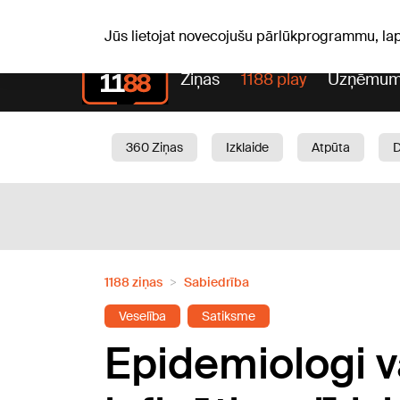
Pk, 07.08.2026.
+17
°C
Alfrēds, Fredis, Madars
Jūs lietojat novecojušu pārlūkprogrammu, la
Ziņas
1188 play
Uzņēmum
360 Ziņas
Izklaide
Atpūta
Aktuāli
Satiksme
Skaistumam
1188 ziņas
Sabiedrība
Veselība
Satiksme
Epidemiologi v