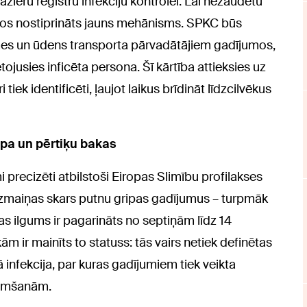
ažieru reģistru infekciju kontrolei. Lai nezaudētu
umos nostiprināts jauns mehānisms. SPKC būs
emes un ūdens transporta pārvadātājiem gadījumos,
tojusies inficēta persona. Šī kārtība attieksies uz
iek identificēti, ļaujot laikus brīdināt līdzcilvēkus
ipa un pērtiķu bakas
 precizēti atbilstoši Eiropas Slimību profilakses
 izmaiņas skars putnu gripas gadījumus – turpmāk
 ilgums ir pagarināts no septiņām līdz 14
m ir mainīts to statuss: tās vairs netiek definētas
ā infekcija, par kuras gadījumiem tiek veikta
slimšanām.