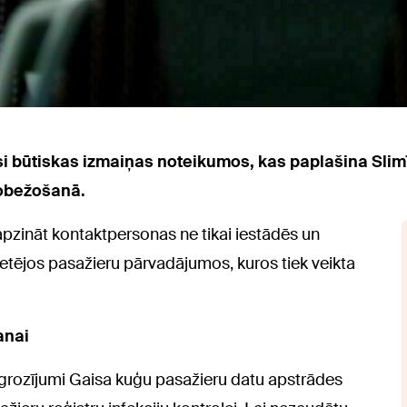
jusi būtiskas izmaiņas noteikumos, kas paplašina Slim
robežošanā.
pzināt kontaktpersonas ne tikai iestādēs un
vietējos pasažieru pārvadājumos, kuros tiek veikta
anai
grozījumi Gaisa kuģu pasažieru datu apstrādes