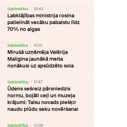
Sabiedrība
10:43
Labklājības ministrija rosina
palielināt vecāku pabalstu līdz
70% no algas
Sabiedrība
10:19
Mirušā uzņēmēja Valērija
Maligina jaunākā meita
nonākusi uz apsūdzēto sola
Sabiedrība
17:47
Ūdens sešreiz pārsniedzis
normu, bojāti ceļi un muzeja
krājumi: Talsu novads piešķir
naudu plūdu seku novēršanai
Sabiedrība
12:39