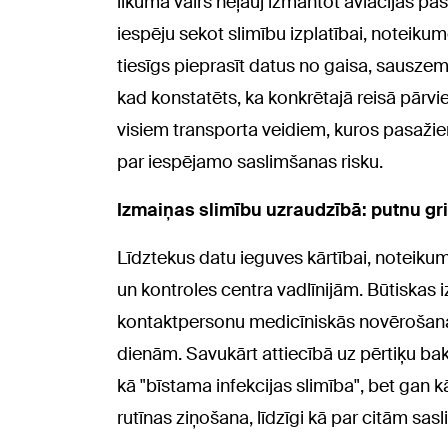
likumā vairs neļauj izmantot aviācijas pas
iespēju sekot slimību izplatībai, noteik
tiesīgs pieprasīt datus no gaisa, sausz
kad konstatēts, ka konkrētajā reisā pārvie
visiem transporta veidiem, kuros pasažieri t
par iespējamo saslimšanas risku.
Izmaiņas slimību uzraudzībā: putnu gr
Līdztekus datu ieguves kārtībai, noteikumi
un kontroles centra vadlīnijām. Būtiskas
kontaktpersonu medicīniskās novērošanas
dienām. Savukārt attiecībā uz pērtiķu bakā
kā "bīstama infekcijas slimība", bet gan k
rutīnas ziņošana, līdzīgi kā par citām sa