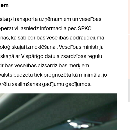
jiem
 starp transporta uzņēmumiem un veselības
peratīvi jāsniedz informācija pēc SPKC
ķinās, ka sabiedrības veselības apdraudējuma
ioloģiskajai izmeklēšanai. Veselības ministrija
askaņā ar Vispārīgo datu aizsardzības regulu
iedrības veselības aizsardzības mērķiem.
alsts budžetu tiek prognozēta kā minimāla, jo
konkrētu saslimšanas gadījumu gadījumos.