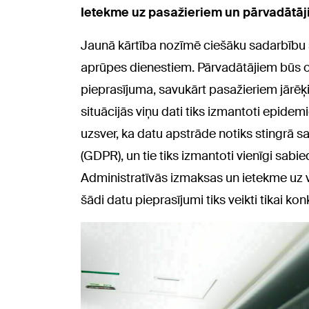
Ietekme uz pasažieriem un pārvadātā
Jaunā kārtība nozīmē ciešāku sadarbību
aprūpes dienestiem. Pārvadātājiem būs o
pieprasījuma, savukārt pasažieriem jārē
situācijās viņu dati tiks izmantoti epidem
uzsver, ka datu apstrāde notiks stingrā s
(GDPR), un tie tiks izmantoti vienīgi sab
Administratīvās izmaksas un ietekme uz v
šādi datu pieprasījumi tiks veikti tikai 