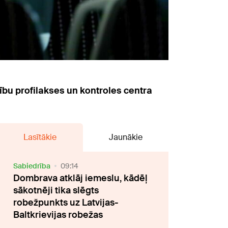
ību profilakses un kontroles centra
Lasītākie
Jaunākie
Sabiedrība
09:14
Dombrava atklāj iemeslu, kādēļ
sākotnēji tika slēgts
robežpunkts uz Latvijas-
Baltkrievijas robežas