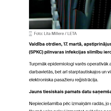
Foto: Lita Millere / LETA
Valdība otrdien, 17. martā, apstiprinā
(SPKC) pilnvaras infekcijas slimību ie
Turpmāk epidemiologi varēs operatīvāk a
darbavietās, bet arī starptautiskajos un 
elektroniska pasažieru reģistrācija.
Jauns tiesiskais pamats datu saņemš
Nepieciešamība pēc izmaiņām radās, jo 