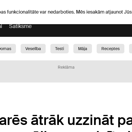
Laika ziņas
Horoskopi
pas funkcionalitāte var nedarboties. Mēs iesakām atjaunot J
i
Satiksme
Domas
Veselība
Testi
Māja
Receptes
Bērni
Auto
1188 play
Sports
Bizness
Reklāma
arēs ātrāk uzzināt p