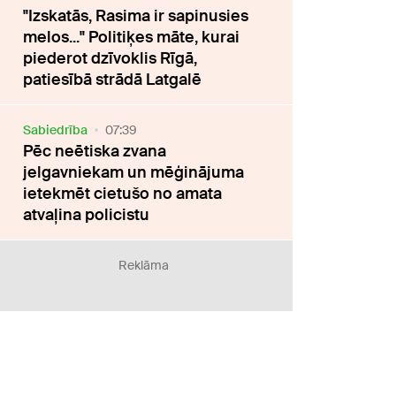
"Izskatās, Rasima ir sapinusies
melos..." Politiķes māte, kurai
piederot dzīvoklis Rīgā,
patiesībā strādā Latgalē
Sabiedrība
07:39
Pēc neētiska zvana
jelgavniekam un mēģinājuma
ietekmēt cietušo no amata
atvaļina policistu
Reklāma