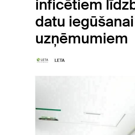
inficētiem līdz
datu iegūšanai
uzņēmumiem
LETA