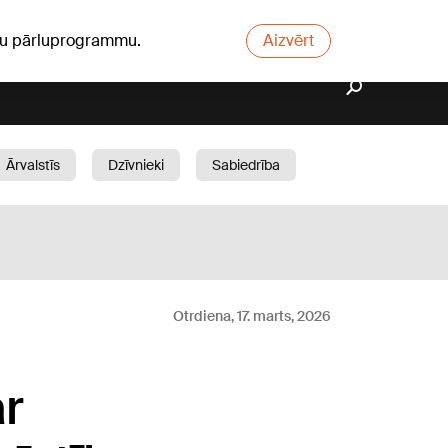
ūsu pārluprogrammu.
Aizvērt
Ārvalstīs
Dzīvnieki
Sabiedrība
Dārzs
Otrdiena, 17. marts, 2026
ar