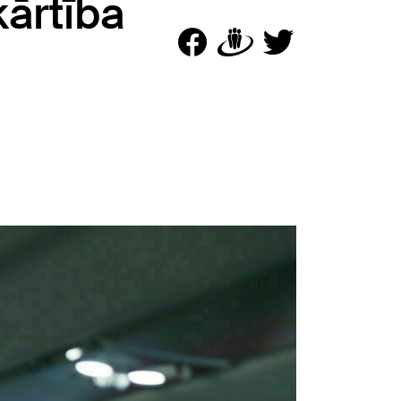
kārtība