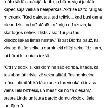
māte šādā situācijā darītu, ja bērns viņai jautātu,
kāpēc šajā veikalā neiepērkas. Aktrise uz to raugās
mierīgāk: "Kad pajautās, tad teikšu… kad būsi gana
pieaudzis, tad arī stāstīsim." Viņa arī uzsver, ka
skatlogos netiek izlikts viss: "Tur jau tās
kliedzošākās lietas nestāv." Tāpat Bjorka pauž, ka,
viņasprāt, šo veikalu darbinieki cītīgi seko līdzi tam,
lai bērni tur neietu iekšā.
"Otrs viedoklis, kas dominē sabiedrībā, ir tāds, ka
tas absolūti trivializē seksualitāti. Tas noniecina
mūsu intimitāti kā tādu un ka tas vienkārši ir viss
viens liels bizness, un mēs tikai no tā ciešam,"
stāsta Linda un jautā pārējo dāmu viedokli šajā
jautājumā.