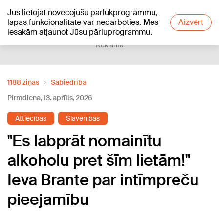
Jūs lietojat novecojušu pārlūkprogrammu,
+19
°C
lapas funkcionalitāte var nedarboties. Mēs
Aizvērt
iesakām atjaunot Jūsu pārluprogrammu.
Reklāma
1188 ziņas
Sabiedrība
Pirmdiena, 13. aprīlis, 2026
Attiecības
Slavenības
"Es labprāt nomainītu
alkoholu pret šīm lietām!"
Ieva Brante par intīmpreču
pieejamību