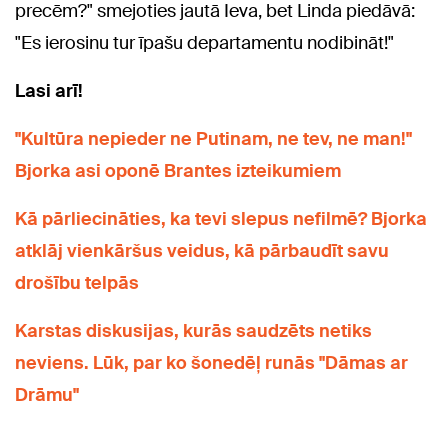
precēm?" smejoties jautā Ieva, bet Linda piedāvā:
"Es ierosinu tur īpašu departamentu nodibināt!"
Lasi arī!
"Kultūra nepieder ne Putinam, ne tev, ne man!"
Bjorka asi oponē Brantes izteikumiem
Kā pārliecināties, ka tevi slepus nefilmē? Bjorka
atklāj vienkāršus veidus, kā pārbaudīt savu
drošību telpās
Karstas diskusijas, kurās saudzēts netiks
neviens. Lūk, par ko šonedēļ runās "Dāmas ar
Drāmu"