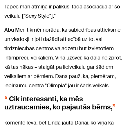
Tāpēc man atmiņā ir palikusi tāda asociācija ar šo
veikalu ["Sexy Style"]."
Abu Meri tikmēr norāda, ka sabiedrības attieksme
un viedokļi ir ļoti dažādi attiecībā uz to, vai
tirdzniecības centros vajadzētu būt izvietotiem
intīmpreču veikaliem. Viņa uzsver, ka daļa neizprot,
kā tas nākas – staigāt pa lielveikalu gar šādiem
veikaliem ar bērniem. Dana pauž, ka, piemēram,
iepirkumu centrā "Olimpia" jau ir šāds veikals.
Cik interesanti, ka mēs
uztraucamies, ko pajautās bērns,
komentē Ieva, bet Linda jautā Danai, ko viņa kā