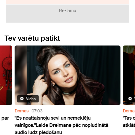
Reklāma
Tev varētu patikt
Video
Domas
07:03
Doma
 par
"Es neattaisnoju sevi un nemeklēju
"Tas 
vainīgos."Lelde Dreimane pēc nopludinātā
atklā
audio lūdz piedošanu