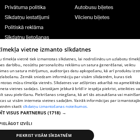
Privātuma politika
Autobusu biļetes
Sīkdatņu iestatījumi
Vilcienu biļetes
Politiskā reklāma
Sīkdatņu lietošanas
noteikumi
 tīmekļa vietne izmanto sīkdatnes
Komentāru pievienošana
 tīmekļa vietnē tiek izmantotas sīkdatnes, lai nodrošinātu un uzlabotu tīmek
nes darbību., nosūtītu personalizētu reklāmu un satura ģenerēšanai, veiktu
āmas un satura mērījumus, auditorijas datu apkopošanu, kā arī produktu izst
TV programma
zlabošanu. Zemāk sniedzam informāciju par visām sīkdatnēm, kuras tiek
Līguma noteikumi
ntotas mūsu tīmekļa vietnēs. Sīkdatnes var atšķirties atkarībā no apmeklētā
rneta vietnes sadaļas. Lietotājam jebkurā brīdī ir iespēja piekrist, atteikties va
360 Ziņu kontakti
īt savu piekrišanu. Piekrišanas sniegšana, kā arī tās atsaukšana vai mainīša
ecas uz visām interneta vietnes sadaļām. Vairāk informācijas par izmantotaj
Helio Media
atnēm skatīt
sīkdatņu izmantošanas noteikumos.
ĪT VISUS PARTNERUS
(1718) →
Portāla palīdzības dienests: e-pasts -
info@1188.lv
PIELĀGOT IZVĒLI
Copyright © 2004-2026 SIA HELIO MEDIA.
All rights reserved.
PIEKRIST VISĀM SĪKDATNĒM