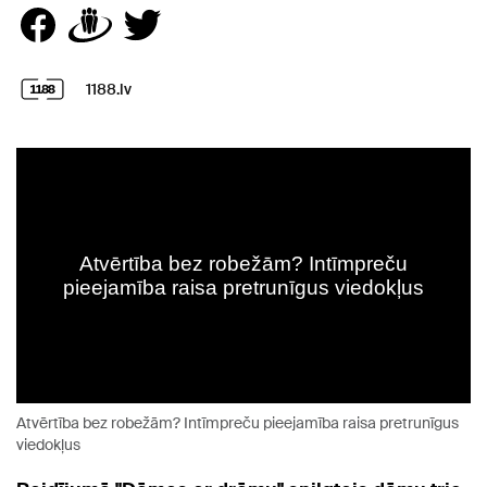
1188.lv
Atvērtība bez robežām? Intīmpreču pieejamība raisa pretrunīgus
viedokļus