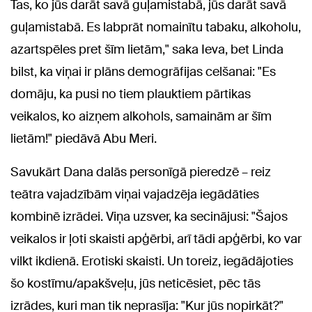
Tas, ko jūs darāt savā guļamistabā, jūs darāt savā
guļamistabā. Es labprāt nomainītu tabaku, alkoholu,
azartspēles pret šīm lietām," saka Ieva, bet Linda
bilst, ka viņai ir plāns demogrāfijas celšanai: "Es
domāju, ka pusi no tiem plauktiem pārtikas
veikalos, ko aizņem alkohols, samainām ar šīm
lietām!" piedāvā Abu Meri.
Savukārt Dana dalās personīgā pieredzē – reiz
teātra vajadzībām viņai vajadzēja iegādāties
kombinē izrādei. Viņa uzsver, ka secinājusi: "Šajos
veikalos ir ļoti skaisti apģērbi, arī tādi apģērbi, ko var
vilkt ikdienā. Erotiski skaisti. Un toreiz, iegādājoties
šo kostīmu/apakšveļu, jūs neticēsiet, pēc tās
izrādes, kuri man tik neprasīja: "Kur jūs nopirkāt?"