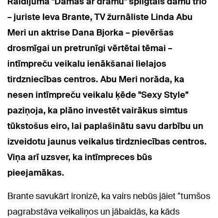
Raidījumā "Dāmas ar drāmu" spilgtais dāmu trio
– juriste Ieva Brante, TV žurnāliste Linda Abu
Meri un aktrise Dana Bjorka – pievēršas
drosmīgai un pretrunīgi vērtētai tēmai –
intīmpreču veikalu ienākšanai lielajos
tirdzniecības centros. Abu Meri norāda, ka
nesen intīmpreču veikalu ķēde "Sexy Style"
paziņoja, ka plāno investēt vairākus simtus
tūkstošus eiro, lai paplašinātu savu darbību un
izveidotu jaunus veikalus tirdzniecības centros.
Viņa arī uzsver, ka intīmpreces būs
pieejamākas.
Brante savukārt ironizē, ka vairs nebūs jāiet "tumšos
pagrabstāva veikaliņos un jābaidās, ka kāds