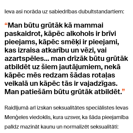
Ieva asi norāda uz sabiedrības dubultstandartiem:
Man būtu grūtāk kā mammai
paskaidrot, kāpēc alkohols ir brīvi
pieejams, kāpēc smēķi ir pieejami,
kas izraisa atkarību un vēzi, vai
azartspēles… man drīzāk būtu grūtāk
atbildēt uz šiem jautājumiem, nekā
kāpēc mēs redzam šādas rotaļas
veikalā un kāpēc tās ir vajadzīgas.
Man patiešām būtu grūtāk atbildēt.
Raidījumā arī izskan seksualitātes speciālistes Ievas
Menģeles viedoklis, kura uzsver, ka šāda pieejamība
palīdz mazināt kaunu un normalizēt seksualitāti: