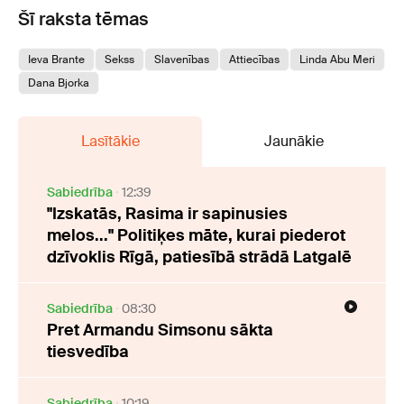
Šī raksta tēmas
Ieva Brante
Sekss
Slavenības
Attiecības
Linda Abu Meri
Dana Bjorka
Lasītākie
Jaunākie
Sabiedrība
12:39
"Izskatās, Rasima ir sapinusies
melos..." Politiķes māte, kurai piederot
dzīvoklis Rīgā, patiesībā strādā Latgalē
Sabiedrība
08:30
Pret Armandu Simsonu sākta
tiesvedība
Sabiedrība
10:19