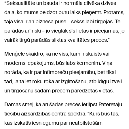
“Seksualitāte un bauda ir normāla cilvēka dzīves
daļa, ko mums beidzot būtu laiks pieņemt. Protams,
tajā visā ir arī biznesa puse – sekss labi tirgojas. Te
parādās arī riski – jo vieglāk šīs lietas ir pieejamas, jo
vairāk tirgū parādās sliktas kvalitātes preces."
Menģele skaidro, ka ne viss, kam ir skaists vai
moderns iepakojums, būs labs ķermenim. Viņa
norāda, ka ir par intīmpreču pieejamību, bet tikai
tad, ja tā iet roku rokā ar izglītošanu, atbildīgu izvēli
un tirgošanu šādām precēm paredzētās vietās.
Dāmas smej, ka arī šādas preces ietilpst Patērētāju
tiesību aizsardzības centra spektrā. "Kurš būs tas,
kas izskatīs iesniegumu par neatbilstošām