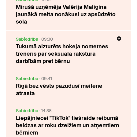
Mirušā uzņēmēja Valērija Maligina
jaunākā meita nonākusi uz apsūdzēto
sola
Sabiedrība
09:30
Tukumā aizturēts hokeja nometnes
treneris par seksuāla rakstura
darbībām pret bērnu
Sabiedrība
09:41
Rīgā bez vēsts pazudusī meitene
atrasta
Sabiedrība
14:38
Liepājniecei "TikTok" tiešraide reibumā
beidzas ar roku dzelžiem un atņemtiem
bērniem