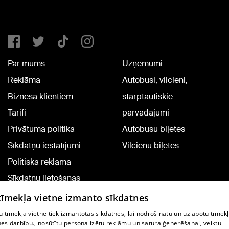
Par mums
Uzņēmumi
Reklāma
Autobusi, vilcieni,
Biznesa klientiem
starptautiskie
Tarifi
pārvadājumi
Privātuma politika
Autobusu biļetes
Sīkdatņu iestatījumi
Vilcienu biļetes
Politiskā reklāma
Sīkdatņu lietošanas
noteikumi
 tīmekļa vietne izmanto sīkdatnes
Komentāru pievienošana
 tīmekļa vietnē tiek izmantotas sīkdatnes, lai nodrošinātu un uzlabotu tīmek
nes darbību., nosūtītu personalizētu reklāmu un satura ģenerēšanai, veiktu