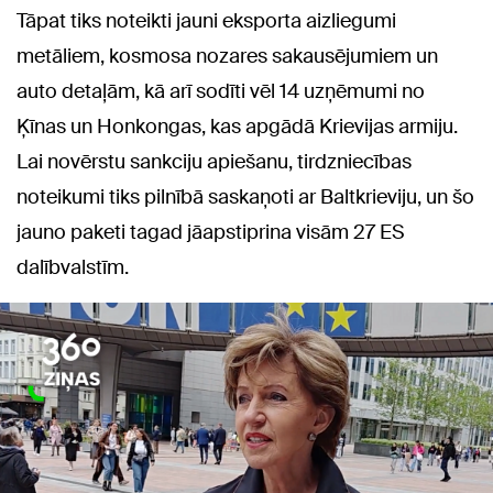
Tāpat tiks noteikti jauni eksporta aizliegumi
metāliem, kosmosa nozares sakausējumiem un
auto detaļām, kā arī sodīti vēl 14 uzņēmumi no
Ķīnas un Honkongas, kas apgādā Krievijas armiju.
Lai novērstu sankciju apiešanu, tirdzniecības
noteikumi tiks pilnībā saskaņoti ar Baltkrieviju, un šo
jauno paketi tagad jāapstiprina visām 27 ES
dalībvalstīm.