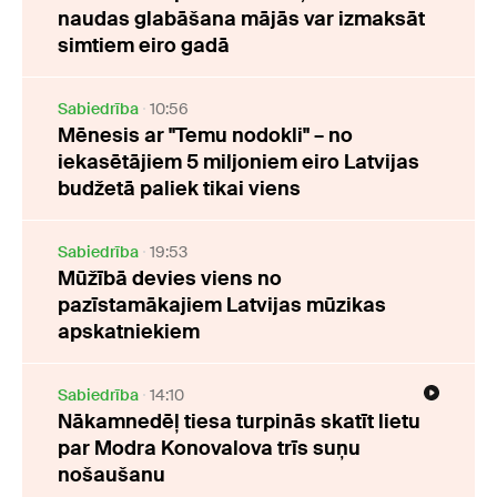
naudas glabāšana mājās var izmaksāt
simtiem eiro gadā
Sabiedrība
10:56
Mēnesis ar "Temu nodokli" – no
iekasētājiem 5 miljoniem eiro Latvijas
budžetā paliek tikai viens
Sabiedrība
19:53
Mūžībā devies viens no
pazīstamākajiem Latvijas mūzikas
apskatniekiem
Sabiedrība
14:10
Nākamnedēļ tiesa turpinās skatīt lietu
par Modra Konovalova trīs suņu
nošaušanu