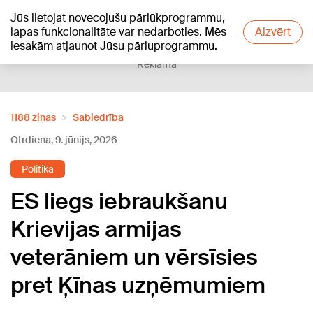
Jūs lietojat novecojušu pārlūkprogrammu,
+23
°C
lapas funkcionalitāte var nedarboties. Mēs
Aizvērt
iesakām atjaunot Jūsu pārluprogrammu.
Reklāma
1188 ziņas
Sabiedrība
Otrdiena, 9. jūnijs, 2026
Politika
ES liegs iebraukšanu
Krievijas armijas
veterāniem un vērsīsies
pret Ķīnas uzņēmumiem