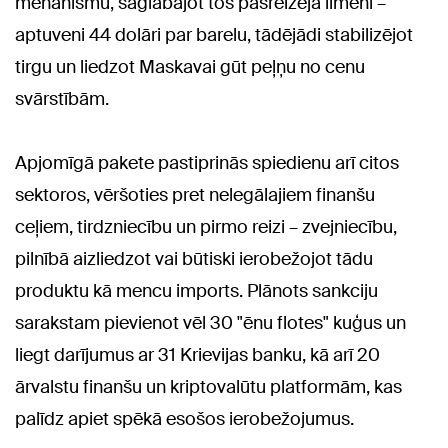
mehānismu, saglabājot tos pašreizējā līmenī –
aptuveni 44 dolāri par barelu, tādējādi stabilizējot
tirgu un liedzot Maskavai gūt peļņu no cenu
svārstībām.
Apjomīgā pakete pastiprinās spiedienu arī citos
sektoros, vēršoties pret nelegālajiem finanšu
ceļiem, tirdzniecību un pirmo reizi – zvejniecību,
pilnībā aizliedzot vai būtiski ierobežojot tādu
produktu kā mencu imports. Plānots sankciju
sarakstam pievienot vēl 30 "ēnu flotes" kuģus un
liegt darījumus ar 31 Krievijas banku, kā arī 20
ārvalstu finanšu un kriptovalūtu platformām, kas
palīdz apiet spēkā esošos ierobežojumus.