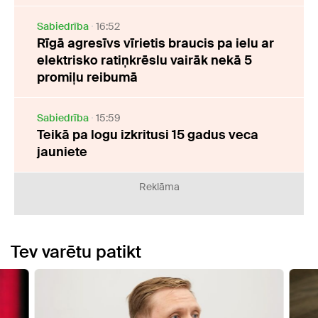
Sabiedrība
16:52
Rīgā agresīvs vīrietis braucis pa ielu ar
elektrisko ratiņkrēslu vairāk nekā 5
promiļu reibumā
Sabiedrība
15:59
Teikā pa logu izkritusi 15 gadus veca
jauniete
Reklāma
Tev varētu patikt