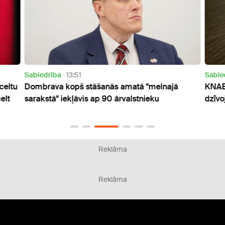
Sabiedrība
13:51
Sabie
celtu
Dombrava kopš stāšanās amatā "melnajā
KNAB 
elt
sarakstā" iekļāvis ap 90 ārvalstnieku
dzīvo
Reklāma
Reklāma