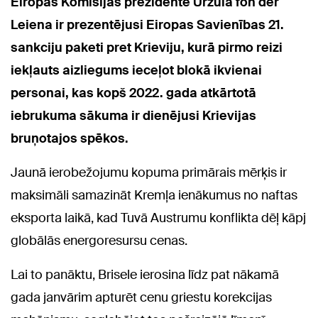
Eiropas Komisijas prezidente Urzula fon der
Leiena ir prezentējusi Eiropas Savienības 21.
sankciju paketi pret Krieviju, kurā pirmo reizi
iekļauts aizliegums ieceļot blokā ikvienai
personai, kas kopš 2022. gada atkārtotā
iebrukuma sākuma ir dienējusi Krievijas
bruņotajos spēkos.
Jaunā ierobežojumu kopuma primārais mērķis ir
maksimāli samazināt Kremļa ienākumus no naftas
eksporta laikā, kad Tuvā Austrumu konflikta dēļ kāpj
globālās energoresursu cenas.
Lai to panāktu, Brisele ierosina līdz pat nākamā
gada janvārim apturēt cenu griestu korekcijas