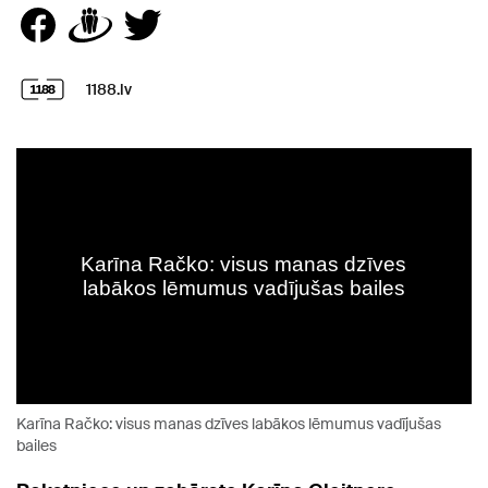
1188.lv
Karīna Račko: visus manas dzīves labākos lēmumus vadījušas
bailes