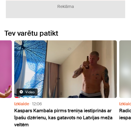
Reklāma
Tev varētu patikt
Video
Izklaide
12:06
Izklai
Kaspars Kambala pirms treniņa iestiprinās ar
Radio
īpašu dzērienu, kas gatavots no Latvijas meža
iespa
veltēm