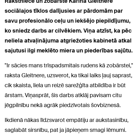
Rakstniece un zobārste Karīna Gleitnere
sociālajos tīklos dalījusies ar pārdomām par
savu profesionālo ceļu un iekšējo piepildījumu,
ko sniedz darbs ar cilvēkiem. Viņa atzīst, ka pēc
neliela atvaļinājuma atgriežoties kabinetā atkal
sajutusi ilgi meklēto miera un piederības sajūtu.
"Ir sācies mans trīspadsmitais rudens kā zobārstei,"
raksta Gleitnere, uzsverot, ka tikai laiks ļauj saprast,
cik skaista, liela un reizē sarežģīta atbildība ir būt
ārstam. Viņasprāt, šis darbs atklāj pavisam citu
jēgpilnību nekā agrāk piedzīvotais šovbiznesā.
Ikdienā nākas līdzsvarot empātiju ar aukstasinību,
saglabāt sirsnību, pat ja jāpieņem smagi lēmumi.