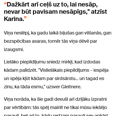
Dažkārt arī ceļš uz to, lai nesāp,
nevar būt pavisam nesāpīgs," atzīst
Karina.
Viņa neslēpj, ka gadu laikā bijušas gan vilšanās, gan
bezspēcības asaras, tomēr tās viņa dēvē par
izaugsmi.
Lielāko piepildījumu sniedz mirkļi, kad izdodas
kādam palīdzēt. "Vislielākais piepildījums – iespēja
un spēja kļūt kādam par sirdsārstu... un tagad es
zinu, ka tāda esmu," uzsver Gleitnere.
Viņa norāda, ka šie gadi devuši arī dziļāku izpratni
par vērtībām: tās spēj mainīt ne tikai mūsu iekšējo
pasauli, bet arī to, kādu redzam pasauli sev apkārt.