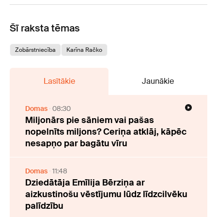
Šī raksta tēmas
Zobārstniecība
Karīna Račko
Lasītākie
Jaunākie
Domas
08:30
Miljonārs pie sāniem vai pašas
nopelnīts miljons? Ceriņa atklāj, kāpēc
nesapņo par bagātu vīru
Domas
11:48
Dziedātāja Emīlija Bērziņa ar
aizkustinošu vēstījumu lūdz līdzcilvēku
palīdzību