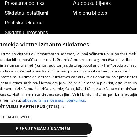
Privātuma politika
Autobusu biļetes
Sīkdatņu iestatījumi
Vilcienu biļetes
Politiskā reklāma
Sīkdatņu lietošanas
noteikumi
 tīmekļa vietne izmanto sīkdatnes
Komentāru pievienošana
 tīmekļa vietnē tiek izmantotas sīkdatnes, lai nodrošinātu un uzlabotu tīmek
nes darbību., nosūtītu personalizētu reklāmu un satura ģenerēšanai, veiktu
āmas un satura mērījumus, auditorijas datu apkopošanu, kā arī produktu izst
TV programma
zlabošanu. Zemāk sniedzam informāciju par visām sīkdatnēm, kuras tiek
Līguma noteikumi
ntotas mūsu tīmekļa vietnēs. Sīkdatnes var atšķirties atkarībā no apmeklētā
rneta vietnes sadaļas. Lietotājam jebkurā brīdī ir iespēja piekrist, atteikties va
360 Ziņu kontakti
īt savu piekrišanu. Piekrišanas sniegšana, kā arī tās atsaukšana vai mainīša
ecas uz visām interneta vietnes sadaļām. Vairāk informācijas par izmantotaj
Helio Media
atnēm skatīt
sīkdatņu izmantošanas noteikumos.
ĪT VISUS PARTNERUS
(1718) →
Portāla palīdzības dienests: e-pasts -
info@1188.lv
PIELĀGOT IZVĒLI
Copyright © 2004-2026 SIA HELIO MEDIA.
All rights reserved.
PIEKRIST VISĀM SĪKDATNĒM