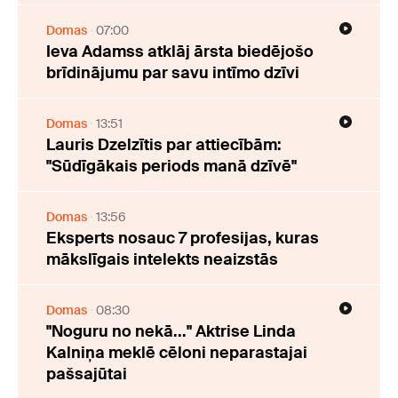
Domas
07:00
Ieva Adamss atklāj ārsta biedējošo
brīdinājumu par savu intīmo dzīvi
Domas
13:51
Lauris Dzelzītis par attiecībām:
"Sūdīgākais periods manā dzīvē"
Domas
13:56
Eksperts nosauc 7 profesijas, kuras
mākslīgais intelekts neaizstās
Domas
08:30
"Noguru no nekā..." Aktrise Linda
Kalniņa meklē cēloni neparastajai
pašsajūtai