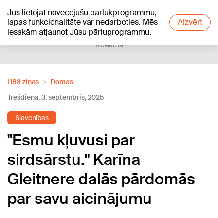
Jūs lietojat novecojušu pārlūkprogrammu,
+21
°C
lapas funkcionalitāte var nedarboties. Mēs
Aizvērt
iesakām atjaunot Jūsu pārluprogrammu.
Reklāma
1188 ziņas
Domas
Trešdiena, 3. septembris, 2025
Slavenības
"Esmu kļuvusi par
sirdsārstu." Karīna
Gleitnere dalās pārdomās
par savu aicinājumu