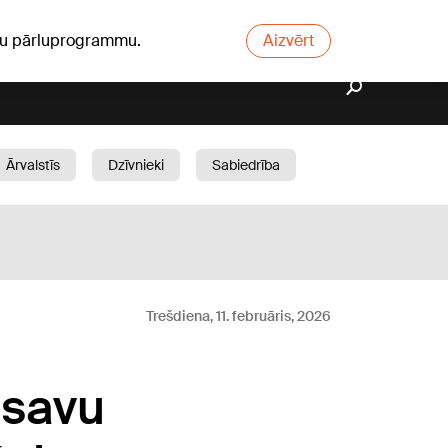
ūsu pārluprogrammu.
Aizvērt
Ārvalstīs
Dzīvnieki
Sabiedrība
Dārzs
Trešdiena, 11. februāris, 2026
 savu