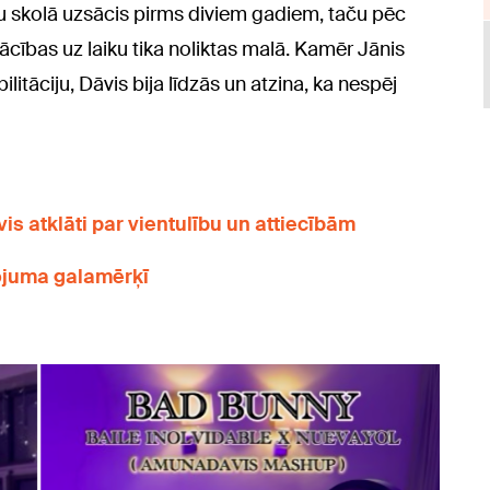
u skolā uzsācis pirms diviem gadiem, taču pēc
cības uz laiku tika noliktas malā. Kamēr Jānis
ilitāciju, Dāvis bija līdzās un atzina, ka nespēj
vis atklāti par vientulību un attiecībām
ojuma galamērķī