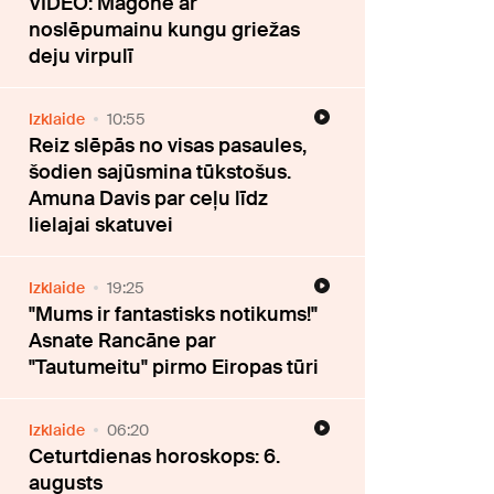
VIDEO: Magone ar
noslēpumainu kungu griežas
deju virpulī
Izklaide
10:55
Reiz slēpās no visas pasaules,
šodien sajūsmina tūkstošus.
Amuna Davis par ceļu līdz
lielajai skatuvei
Izklaide
19:25
"Mums ir fantastisks notikums!"
Asnate Rancāne par
"Tautumeitu" pirmo Eiropas tūri
Izklaide
06:20
Ceturtdienas horoskops: 6.
augusts