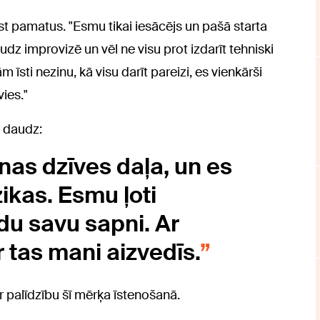
gūst pamatus. "Esmu tikai iesācējs un pašā starta
dz improvizē un vēl ne visu prot izdarīt tehniski
 īsti nezinu, kā visu darīt pareizi, es vienkārši
vies."
i daudz:
anas dzīves daļa, un es
ikas. Esmu ļoti
du savu sapni. Ar
 tas mani aizvedīs.
r palīdzību šī mērķa īstenošanā.