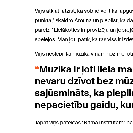
Viņš atklāti atzīst, ka šobrīd vēl tikai ap
punktā," skaidro Amuna un piebilst, ka dau
pareizi "Lielākoties improvizēju un joprojām
spēlējos. Man ļoti patīk, kā tas viss ir izde
Viņš neslēpj, ka mūzika viņam nozīmē ļot
Mūzika ir ļoti liela m
nevaru dzīvot bez mūz
sajūsmināts, ka piepil
nepacietību gaidu, kur
Tāpat viņš pateicas "Ritma Institūtam" pa