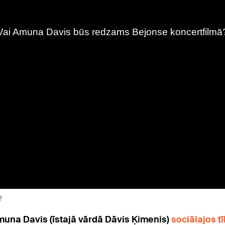
?
una Davis (īstajā vārdā Dāvis Ķimenis)
sociālajos t