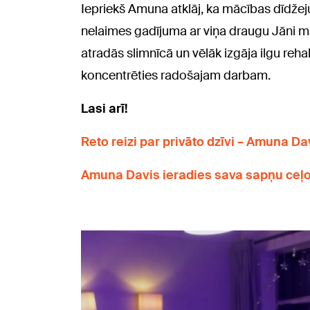
Iepriekš Amuna atklāj, ka mācības dīdžej
nelaimes gadījuma ar viņa draugu Jāni mā
atradās slimnīcā un vēlāk izgāja ilgu rehab
koncentrēties radošajam darbam.
Lasi arī!
Reto reizi par privāto dzīvi – Amuna Da
Amuna Davis ieradies sava sapņu ceļ