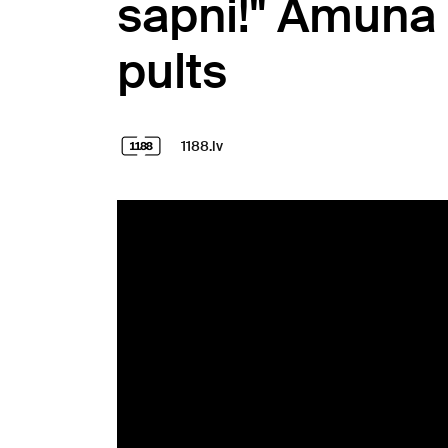
sapni!" Amuna 
pults
1188.lv