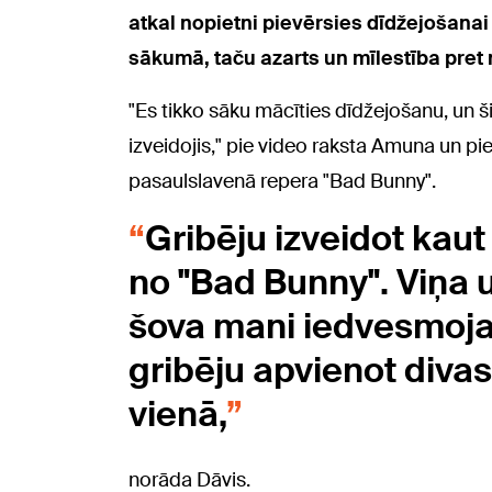
atkal nopietni pievērsies dīdžejošanai
sākumā, taču azarts un mīlestība pret 
"Es tikko sāku mācīties dīdžejošanu, un 
izveidojis," pie video raksta Amuna un pie
pasaulslavenā repera "Bad Bunny".
Gribēju izveidot kaut
no "Bad Bunny". Viņa
šova mani iedvesmoja 
gribēju apvienot diva
vienā,
norāda Dāvis.