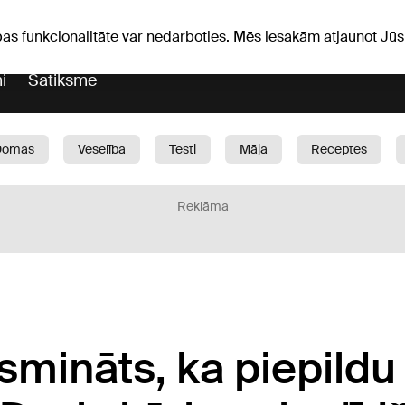
iņas
Horoskopi
pas funkcionalitāte var nedarboties. Mēs iesakām atjaunot J
i
Satiksme
Domas
Veselība
Testi
Māja
Receptes
Bērni
Auto
1188 play
Sports
Bizness
Reklāma
ūsmināts, ka piepildu