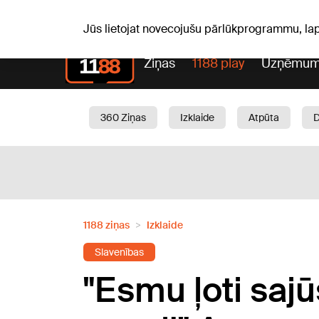
Laika z
C, 06.08.2026.
+24
°C
Aisma, Askolds
Jūs lietojat novecojušu pārlūkprogrammu, la
Ziņas
1188 play
Uzņēmum
360 Ziņas
Izklaide
Atpūta
Aktuāli
Satiksme
Skaistumam
1188 ziņas
Izklaide
Slavenības
"Esmu ļoti saj