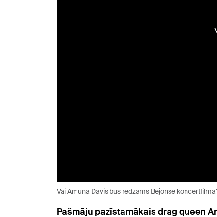
Vai Amuna Davis būs redzams Bejonse koncertfilmā
Pašmāju pazīstamākais drag queen Am