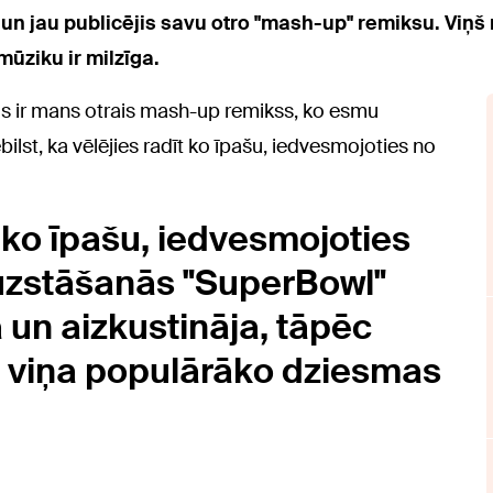
 un jau publicējis savu otro "mash-up" remiksu. Viņš 
mūziku ir milzīga.
šis ir mans otrais mash-up remikss, ko esmu
bilst, ka vēlējies radīt ko īpašu, iedvesmojoties no
 ko īpašu, iedvesmojoties
 uzstāšanās "SuperBowl"
un aizkustināja, tāpēc
s viņa populārāko dziesmas