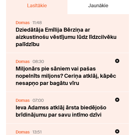
Lasītākie
Jaunākie
Domas
11:48
Dziedātāja Emīlija Bērziņa ar
aizkustinošu vēstījumu lūdz līdzcilvēku
palīdzību
Domas
08:30
Miljonārs pie sāniem vai pašas
nopelnīts miljons? Ceriņa atklāj, kāpēc
nesapņo par bagātu vīru
Domas
07:00
Ieva Adamss atklāj ārsta biedējošo
brīdinājumu par savu intīmo dzīvi
Domas
13:51