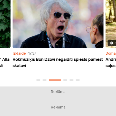
Izklaide
17:37
Doma
 Alla
Rokmūziķis Bon Džovi negaidīti spiests pamest
Andri
li
skatuvi
soļos
Reklāma
Reklāma