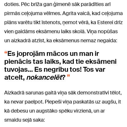
doties. Pēc brīža gan ģimenē sāk parādīties arī
pirmās ceļojuma vēlmes. Agrita vaicā, kad ceļojuma
plāns varētu tikt īstenots, ņemot vērā, ka Esterei drīz
vien gaidāms eksāmenu laiks skolā. Viņa nopūšas
un aizkadrā atzīst, ka eksāmenus nemaz negaida:
Es joprojām mācos un man ir
pienācis tas laiks, kad tie eksāmeni
tuvojas... Es negribu tos! Tos var
atcelt,
nokancelēt
?
Aizkadrā sarunas gaitā viņa sāk demonstratīvi tēlot,
ka nevar paelpot. Piepeši viņa pa
skatās uz augšu, it
kā debesu un augstāko spēku virzienā, un ar
smaidu sejā saka: