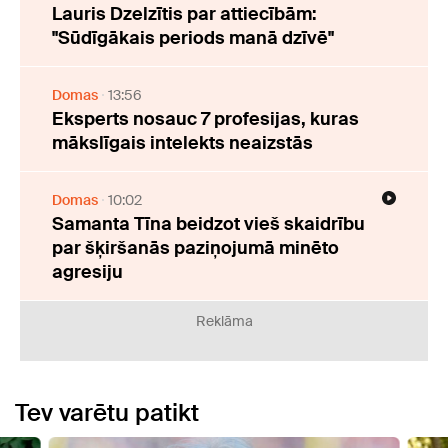
Lauris Dzelzītis par attiecībām:
"Sūdīgākais periods manā dzīvē"
Domas
13:56
Eksperts nosauc 7 profesijas, kuras
mākslīgais intelekts neaizstās
Domas
10:02
Samanta Tīna beidzot vieš skaidrību
par šķiršanās paziņojumā minēto
agresiju
Reklāma
Tev varētu patikt