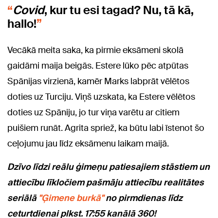
Covid
, kur tu esi tagad? Nu, tā kā,
hallo!
Vecākā meita saka, ka pirmie eksāmeni skolā
gaidāmi maija beigās. Estere lūko pēc atpūtas
Spānijas virzienā, kamēr Marks labprāt vēlētos
doties uz Turciju. Viņš uzskata, ka Estere vēlētos
doties uz Spāniju, jo tur viņa varētu ar citiem
puišiem runāt. Agrita spriež, ka būtu labi īstenot šo
ceļojumu jau līdz eksāmenu laikam maijā.
Dzīvo līdzi reālu ģimeņu patiesajiem stāstiem un
attiecību līkločiem pašmāju attiecību realitātes
seriālā
"Ģimene burkā"
no pirmdienas līdz
ceturtdienai plkst. 17:55 kanālā 360!