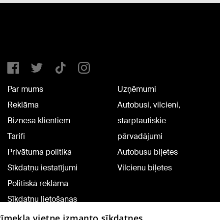
Par mums
Uzņēmumi
Reklāma
Autobusi, vilcieni,
Biznesa klientiem
starptautiskie
Tarifi
pārvadājumi
Privātuma politika
Autobusu biļetes
Sīkdatņu iestatījumi
Vilcienu biļetes
Politiskā reklāma
Sīkdatņu lietošanas
noteikumi
 tīmekļa vietne izmanto sīkdatnes