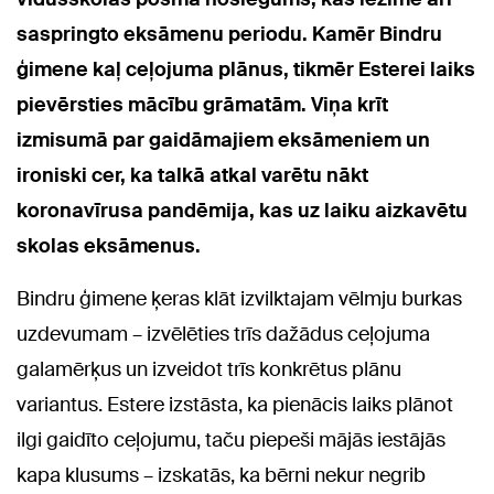
saspringto eksāmenu periodu. Kamēr Bindru
ģimene kaļ ceļojuma plānus, tikmēr Esterei laiks
pievērsties mācību grāmatām. Viņa krīt
izmisumā par gaidāmajiem eksāmeniem un
ironiski cer, ka talkā atkal varētu nākt
koronavīrusa pandēmija, kas uz laiku aizkavētu
skolas eksāmenus.
Bindru ģimene ķeras klāt izvilktajam vēlmju burkas
uzdevumam – izvēlēties trīs dažādus ceļojuma
galamērķus un izveidot trīs konkrētus plānu
variantus. Estere izstāsta, ka pienācis laiks plānot
ilgi gaidīto ceļojumu, taču piepeši mājās iestājās
kapa klusums – izskatās, ka bērni nekur negrib