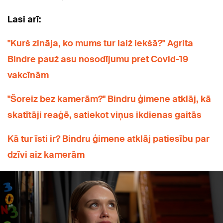
Lasi arī:
"Kurš zināja, ko mums tur laiž iekšā?" Agrita
Bindre pauž asu nosodījumu pret Covid-19
vakcīnām
"Šoreiz bez kamerām?" Bindru ģimene atklāj, kā
skatītāji reaģē, satiekot viņus ikdienas gaitās
Kā tur īsti ir? Bindru ģimene atklāj patiesību par
dzīvi aiz kamerām