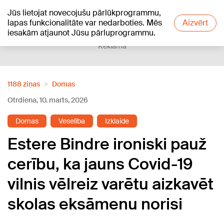
Jūs lietojat novecojušu pārlūkprogrammu,
+21
°C
lapas funkcionalitāte var nedarboties. Mēs
Aizvērt
iesakām atjaunot Jūsu pārluprogrammu.
Reklāma
1188 ziņas
Domas
Otrdiena, 10. marts, 2026
Domas
Veselība
Izklaide
Estere Bindre ironiski pauž
cerību, ka jauns Covid-19
vilnis vēlreiz varētu aizkavēt
skolas eksāmenu norisi