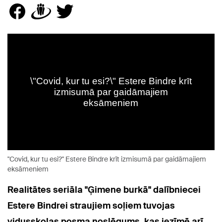
"Covid, kur tu esi?" Estere Bindre krīt izmisumā par gaidāmajiem
eksāmeniem
Realitātes seriāla "Ģimene burkā" dalībniecei
Estere Bindrei straujiem soļiem tuvojas
vidusskolas posma noslēgums, kas iezīmē arī