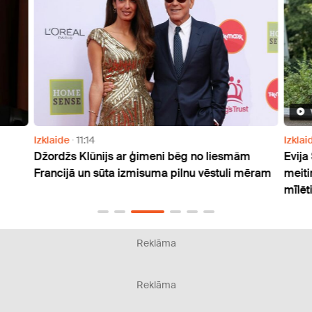
Izklaide
11:14
Izklai
Džordžs Klūnijs ar ģimeni bēg no liesmām
Evija
Francijā un sūta izmisuma pilnu vēstuli mēram
meiti
mīlēti
Reklāma
Reklāma