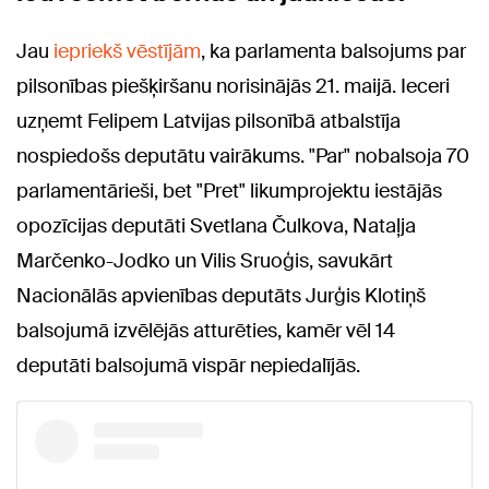
Jau
iepriekš vēstījām
, ka parlamenta balsojums par
pilsonības piešķiršanu norisinājās 21. maijā. Ieceri
uzņemt Felipem Latvijas pilsonībā atbalstīja
nospiedošs deputātu vairākums. "Par" nobalsoja 70
parlamentārieši, bet "Pret" likumprojektu iestājās
opozīcijas deputāti Svetlana Čulkova, Nataļja
Marčenko-Jodko un Vilis Sruoģis, savukārt
Nacionālās apvienības deputāts Jurģis Klotiņš
balsojumā izvēlējās atturēties, kamēr vēl 14
deputāti balsojumā vispār nepiedalījās.