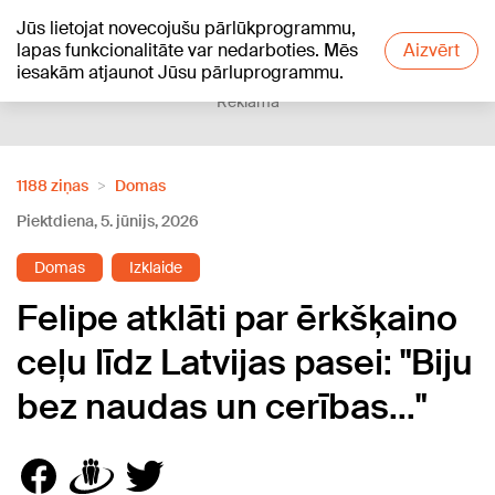
Jūs lietojat novecojušu pārlūkprogrammu,
+17
°C
lapas funkcionalitāte var nedarboties. Mēs
Aizvērt
iesakām atjaunot Jūsu pārluprogrammu.
Reklāma
1188 ziņas
Domas
Piektdiena, 5. jūnijs, 2026
Domas
Izklaide
Felipe atklāti par ērkšķaino
ceļu līdz Latvijas pasei: "Biju
bez naudas un cerības..."