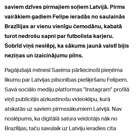
saviem dzīves pirmajiem soļiem Latvijā. P
irms
vairākiem gadiem Felipe ieradās no saulainās
Brazīlijas ar vienu vienīgu čemodānu, kabatā
turot nedrošu sapni par futbolista karjeru.
Šobrīd viņš neslēpj, ka sākums jaunā valstī bijis
neziņas un izaicinājumu pilns.
Pagājušajā mēnesī Saeima pārliecinoši pieņēma
likumu par Latvijas pilsonības piešķiršanu Felipem.
Savā sociālo mediju platformas "Instagram" profilā
viņš publicējis aizkustinošu videoklipu, kurā
atskatās uz saviem pirmssākumiem Latvijā. Nav
noslēpums, ka digitālā satura veidotājs nāk no
Brazīlijas, taču savulaik uz Latviju ieradies cita