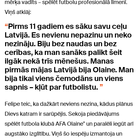
mērķa vadīts – spēlēt futbolu profesionālā līmenī.
Viņš atklāj:
Pirms 11 gadiem es sāku savu ceļu
Latvijā. Es nevienu nepazinu un neko
nezināju. Biju bez naudas un bez
cerības, ka man sanāks palikt šeit
ilgāk nekā trīs mēnešus. Manas
pirmās mājas Latvijā bija Olaine. Man
bija tikai viens čemodāns un viens
sapnis – kļūt par futbolistu.
Felipe teic, ka dažkārt neviens nezina, kādus plānus
Dievs katram ir sarūpējis. Sekoja piedāvājums
spēlēt futbola klubā AFA Olaine" un paralēli iegūt arī
augstāko izglītību. Viņš šo iespēju izmantoja un