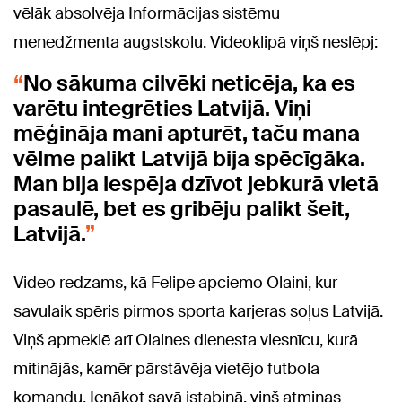
vēlāk absolvēja Informācijas sistēmu
menedžmenta augstskolu. Videoklipā viņš neslēpj:
No sākuma cilvēki neticēja, ka es
varētu integrēties Latvijā. Viņi
mēģināja mani apturēt, taču mana
vēlme palikt Latvijā bija spēcīgāka.
Man bija iespēja dzīvot jebkurā vietā
pasaulē, bet es gribēju palikt šeit,
Latvijā.
Video redzams, kā Felipe apciemo Olaini, kur
savulaik spēris pirmos sporta karjeras soļus Latvijā.
Viņš apmeklē arī Olaines dienesta viesnīcu, kurā
mitinājās, kamēr pārstāvēja vietējo futbola
komandu. Ienākot savā istabiņā, viņš atminas