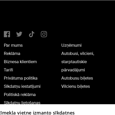
Par mums
Uzņēmumi
Reklāma
Autobusi, vilcieni,
Biznesa klientiem
starptautiskie
Tarifi
pārvadājumi
Privātuma politika
Autobusu biļetes
Sīkdatņu iestatījumi
Vilcienu biļetes
Politiskā reklāma
Sīkdatņu lietošanas
noteikumi
 tīmekļa vietne izmanto sīkdatnes