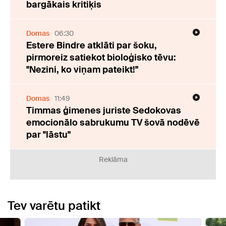
bargākais kritiķis
Domas
06:30
Estere Bindre atklāti par šoku,
pirmoreiz satiekot bioloģisko tēvu:
"Nezini, ko viņam pateikt!"
Domas
11:49
Timmas ģimenes juriste Sedokovas
emocionālo sabrukumu TV šovā nodēvē
par "lāstu"
Reklāma
Tev varētu patikt