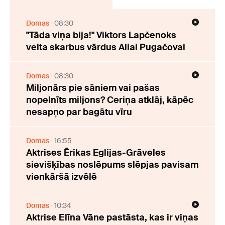
Domas
08:30
"Tāda viņa bija!" Viktors Lapčenoks
velta skarbus vārdus Allai Pugačovai
Domas
08:30
Miljonārs pie sāniem vai pašas
nopelnīts miljons? Ceriņa atklāj, kāpēc
nesapņo par bagātu vīru
Domas
16:55
Aktrises Ērikas Eglijas-Grāveles
sievišķības noslēpums slēpjas pavisam
vienkāršā izvēlē
Domas
10:34
Aktrise Elīna Vāne pastāsta, kas ir viņas