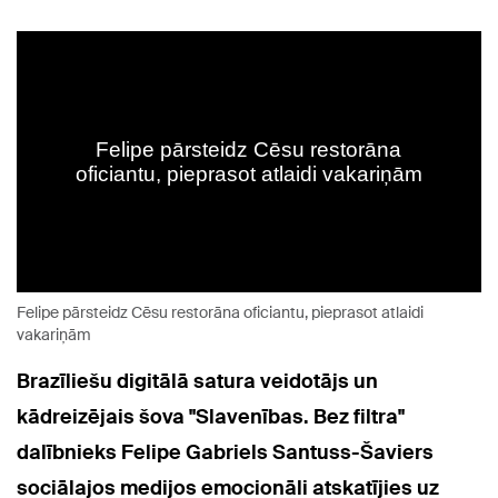
Felipe pārsteidz Cēsu restorāna oficiantu, pieprasot atlaidi
vakariņām
Brazīliešu digitālā satura veidotājs un
kādreizējais šova "Slavenības. Bez filtra"
dalībnieks Felipe Gabriels Santuss-Šaviers
sociālajos medijos emocionāli atskatījies uz