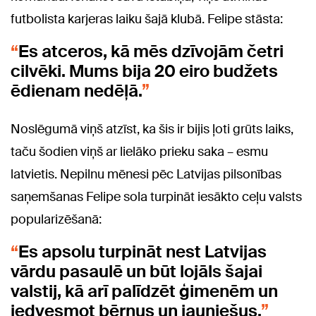
futbolista karjeras laiku šajā klubā. Felipe stāsta:
Es atceros, kā mēs dzīvojām četri
cilvēki. Mums bija 20 eiro budžets
ēdienam nedēļā.
Noslēgumā viņš atzīst, ka šis ir bijis ļoti grūts laiks,
taču šodien viņš ar lielāko prieku saka – esmu
latvietis. Nepilnu mēnesi pēc Latvijas pilsonības
saņemšanas Felipe sola turpināt iesākto ceļu valsts
popularizēšanā:
Es apsolu turpināt nest Latvijas
vārdu pasaulē un būt lojāls šajai
valstij, kā arī palīdzēt ģimenēm un
iedvesmot bērnus un jauniešus.