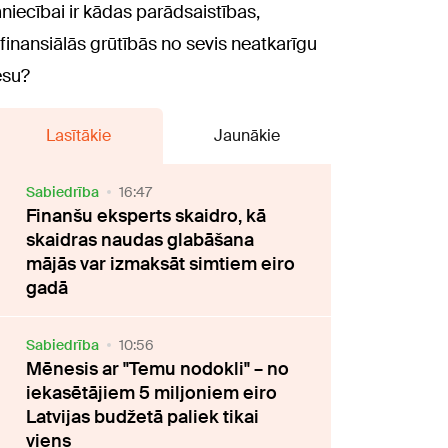
imniecībai ir kādas parādsaistības,
inansiālās grūtībās no sevis neatkarīgu
esu?
Lasītākie
Jaunākie
Sabiedrība
16:47
Finanšu eksperts skaidro, kā
skaidras naudas glabāšana
mājās var izmaksāt simtiem eiro
gadā
Sabiedrība
10:56
Mēnesis ar "Temu nodokli" – no
iekasētājiem 5 miljoniem eiro
Latvijas budžetā paliek tikai
viens