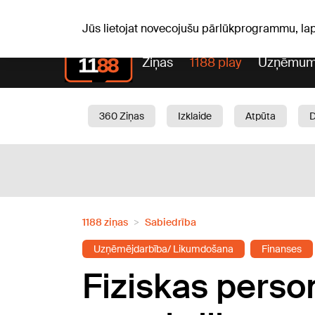
Sv, 09.08.2026.
+23
°C
Genoveva, Madara, Geno
Jūs lietojat novecojušu pārlūkprogrammu, la
Ziņas
1188 play
Uzņēmum
360 Ziņas
Izklaide
Atpūta
Aktuāli
Satiksme
Skaistumam
1188 ziņas
Sabiedrība
Uzņēmējdarbība/ Likumdošana
Finanses
Fiziskas perso