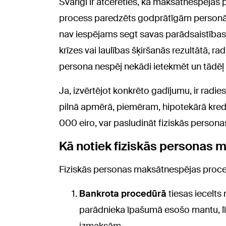
Svarīgi ir atcerēties, ka maksātnespējas 
process paredzēts godprātīgām personām
nav iespējams segt savas parādsaistības
krīzes vai laulības šķiršanās rezultātā, ra
persona nespēj nekādi ietekmēt un tādēļ 
Ja, izvērtējot konkrēto gadījumu, ir radi
pilnā apmērā, piemēram, hipotekārā kre
000 eiro, var pasludināt fiziskās perso
Kā notiek fiziskās personas
Fiziskās personas maksātnespējas proce
Bankrota procedūrā
tiesas iecelt
parādnieka īpašumā esošo mantu, lī