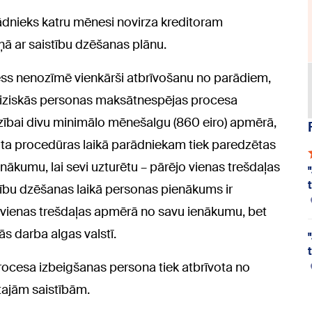
dnieks katru mēnesi novirza kreditoram
ā ar saistību dzēšanas plānu.
ss nenozīmē vienkārši atbrīvošanu no parādiem,
Fiziskās personas maksātnespējas procesa
dzībai divu minimālo mēnešalgu (860 eiro) apmērā,
krota procedūras laikā parādniekam tiek paredzētas
enākumu, lai sevi uzturētu – pārējo vienas trešdaļas
tību dzēšanas laikā personas pienākums ir
ei vienas trešdaļas apmērā no savu ienākumu, bet
s darba algas valstī.
ocesa izbeigšanas persona tiek atbrīvota no
ajām saistībām.