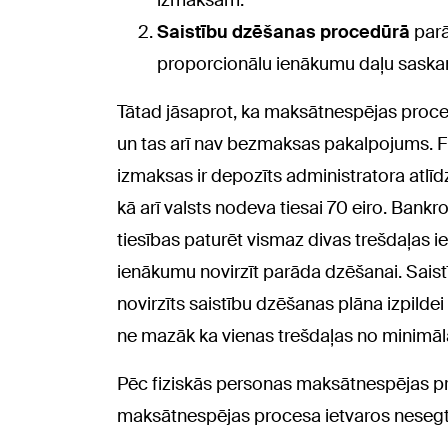
izmaksām.
Saistību dzēšanas procedūrā
parā
proporcionālu ienākumu daļu saskaņ
Tātad jāsaprot, ka maksātnespējas proce
un tas arī nav bezmaksas pakalpojums. 
izmaksas ir depozīts administratora atlī
kā arī valsts nodeva tiesai 70 eiro. Ban
tiesības paturēt vismaz divas trešdaļas i
ienākumu novirzīt parāda dzēšanai. Sais
novirzīts saistību dzēšanas plāna izpild
ne mazāk ka vienas trešdaļas no minimālā
Pēc fiziskās personas maksātnespējas pr
maksātnespējas procesa ietvaros nesegt