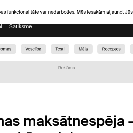
Laika ziņas
Horoskopi
vefa
pas funkcionalitāte var nedarboties. Mēs iesakām atjaunot J
i
Satiksme
Domas
Veselība
Testi
Māja
Receptes
Bērni
Auto
1188 play
Sports
Bizness
Reklāma
nas maksātnespēja 