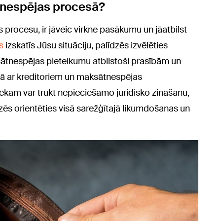
ātnespējas procesā?
 procesu, ir jāveic virkne pasākumu un jāatbilst
s
izskatīs Jūsu situāciju, palīdzēs izvēlēties
ātnespējas pieteikumu atbilstoši prasībām un
jā ar kreditoriem un maksātnespējas
vēkam var trūkt nepieciešamo juridisko zināšanu,
dzēs orientēties visā sarežģītajā likumdošanas un