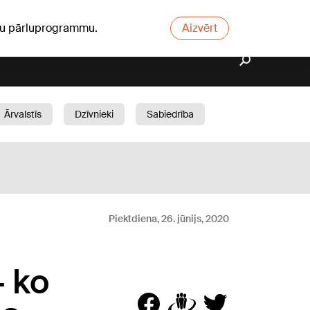
ūsu pārluprogrammu.
Aizvērt
Ārvalstīs
Dzīvnieki
Sabiedrība
Dārzs
Piektdiena, 26. jūnijs, 2020
– ko