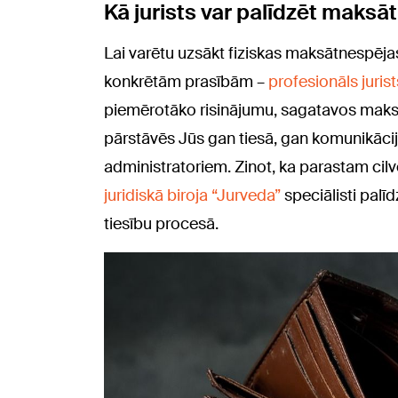
Kā jurists var palīdzēt maks
Lai varētu uzsākt fiziskas maksātnespējas
konkrētām prasībām –
profesionāls jurist
piemērotāko risinājumu, sagatavos maks
pārstāvēs Jūs gan tiesā, gan komunikāci
administratoriem. Zinot, ka parastam cil
juridiskā biroja “Jurveda”
speciālisti palī
tiesību procesā.