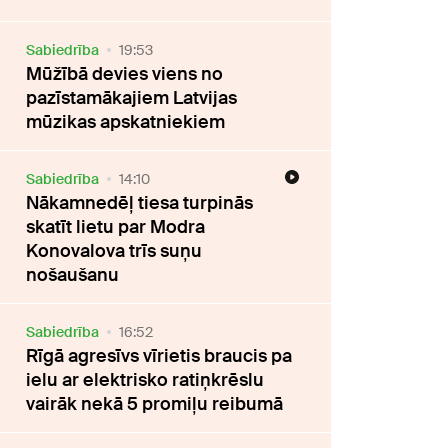
Sabiedrība
19:53
Mūžībā devies viens no
pazīstamākajiem Latvijas
mūzikas apskatniekiem
Sabiedrība
14:10
Nākamnedēļ tiesa turpinās
skatīt lietu par Modra
Konovalova trīs suņu
nošaušanu
Sabiedrība
16:52
Rīgā agresīvs vīrietis braucis pa
ielu ar elektrisko ratiņkrēslu
vairāk nekā 5 promiļu reibumā