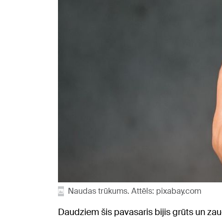
Naudas trūkums. Attēls: pixabay.com
Daudziem šis pavasaris bijis grūts un zau