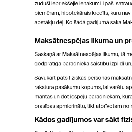
zuduši iepriekšējie ienākumi. Īpaši satrauc
piemēram, hipotekārais kredīts, kuru nav
apstākļu dēļ. Ko šādā gadījumā saka Ma
Maksātnespējas likuma un p
Saskaņā ar Maksātnespējas likumu, tā mēr
godprātīga parādnieka saistību izpildi u
Savukārt pats fiziskās personas maksātne
rakstura pasākumu kopums, lai varētu ap
mantas un dot iespēju parādniekam, kura 
prasības apmierinātu, tikt atbrīvotam no
Kādos gadījumos var sākt fi