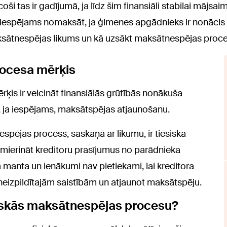
oši tas ir gadījumā, ja līdz šim finansiāli stabilai mājsa
 iespējams nomaksāt, ja ģimenes apgādnieks ir nonācis f
ksātnespējas likums un kā uzsākt maksātnespējas proc
rocesa mērķis
ķis ir veicināt finansiālās grūtībās nonākuša
n, ja iespējams, maksātspējas atjaunošanu.
spējas process, saskaņā ar likumu, ir tiesiska
mierināt kreditoru prasījumus no parādnieka
manta un ienākumi nav pietiekami, lai kreditora
 neizpildītajām saistībām un atjaunot maksātspēju.
ziskās maksātnespējas procesu?