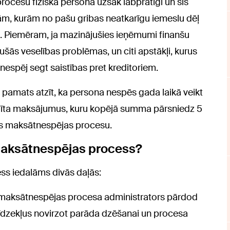
procesu fiziskā persona uzsāk labprātīgi un šis
, kurām no pašu gribas neatkarīgu iemeslu dēļ
. Piemēram, ja mazinājušies ieņēmumi finanšu
dušās veselības problēmas, un citi apstākļi, kurus
nespēj segt saistības pret kreditoriem.
es pamats atzīt, ka persona nespēs gada laikā veikt
dīta maksājumus, kuru kopējā summa pārsniedz 5
nas maksātnespējas procesu.
 maksātnespējas process?
ss iedalāms divās daļās:
s maksātnespējas procesa administrators pārdod
dzekļus novirzot parāda dzēšanai un procesa