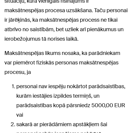
situāciju, kurā vienīgais risinājums ir
maksātnespējas procesa uzsākšana. Taču personai
ir jārēķinās, ka maksātnespējas process ne tikai
atbrīvo no saistībām, bet uzliek arī pienākumus un
ierobežojumus tā norises laikā.
Maksātnespējas likums nosaka, ka parādniekam
var piemērot fiziskās personas maksātnespējas
procesu, ja
personai nav iespēju nokārtot parādsaistības,
kurām iestājies izpildes termiņš, un
parādsaistības kopā pārsniedz 5000,00 EUR
vai
sakarā ar pierādāmiem apstākļiem šai