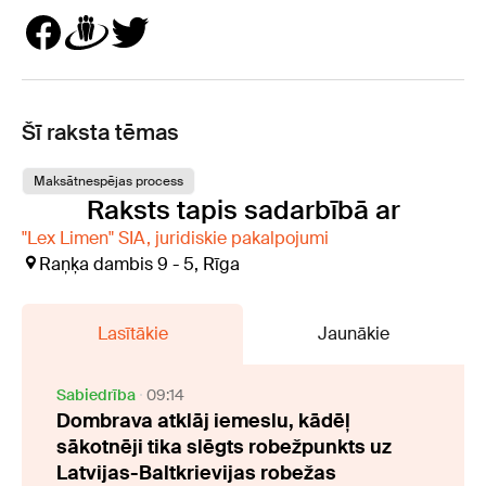
Šī raksta tēmas
Maksātnespējas process
Raksts tapis sadarbībā ar
"Lex Limen" SIA, juridiskie pakalpojumi
Raņķa dambis 9 - 5, Rīga
Lasītākie
Jaunākie
Sabiedrība
09:14
Dombrava atklāj iemeslu, kādēļ
sākotnēji tika slēgts robežpunkts uz
Latvijas-Baltkrievijas robežas