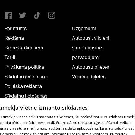
Par mums
Uzņēmumi
Reklāma
Autobusi, vilcieni,
Biznesa klientiem
starptautiskie
Tarifi
pārvadājumi
Privātuma politika
Autobusu biļetes
Sīkdatņu iestatījumi
Vilcienu biļetes
Politiskā reklāma
Sīkdatņu lietošanas
noteikumi
 tīmekļa vietne izmanto sīkdatnes
Komentāru pievienošana
 tīmekļa vietnē tiek izmantotas sīkdatnes, lai nodrošinātu un uzlabotu tīmek
nes darbību., nosūtītu personalizētu reklāmu un satura ģenerēšanai, veiktu
āmas un satura mērījumus, auditorijas datu apkopošanu, kā arī produktu izst
TV programma
zlabošanu. Zemāk sniedzam informāciju par visām sīkdatnēm, kuras tiek