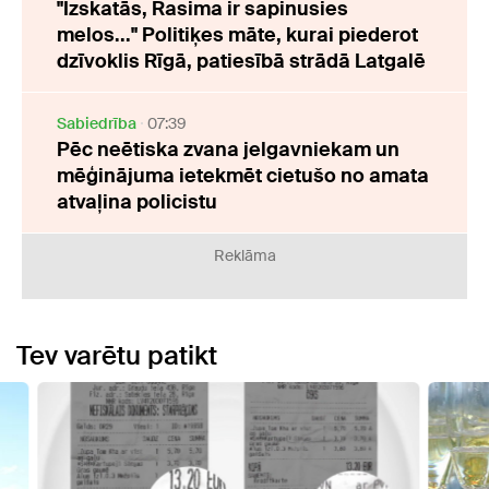
"Izskatās, Rasima ir sapinusies
melos..." Politiķes māte, kurai piederot
dzīvoklis Rīgā, patiesībā strādā Latgalē
Sabiedrība
07:39
Pēc neētiska zvana jelgavniekam un
mēģinājuma ietekmēt cietušo no amata
atvaļina policistu
Reklāma
Tev varētu patikt