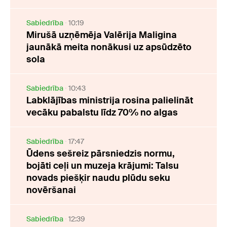
Sabiedrība
10:19
Mirušā uzņēmēja Valērija Maligina
jaunākā meita nonākusi uz apsūdzēto
sola
Sabiedrība
10:43
Labklājības ministrija rosina palielināt
vecāku pabalstu līdz 70% no algas
Sabiedrība
17:47
Ūdens sešreiz pārsniedzis normu,
bojāti ceļi un muzeja krājumi: Talsu
novads piešķir naudu plūdu seku
novēršanai
Sabiedrība
12:39