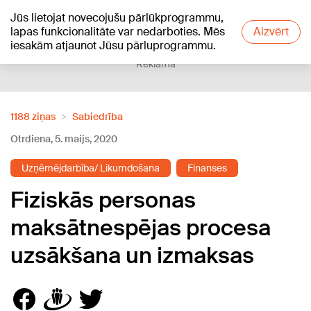
Jūs lietojat novecojušu pārlūkprogrammu,
+20
°C
lapas funkcionalitāte var nedarboties. Mēs
Aizvērt
iesakām atjaunot Jūsu pārluprogrammu.
Reklāma
1188 ziņas
Sabiedrība
Otrdiena, 5. maijs, 2020
Uzņēmējdarbība/ Likumdošana
Finanses
Fiziskās personas
maksātnespējas procesa
uzsākšana un izmaksas