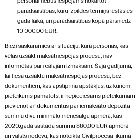
personai nebūs iespējams nokārtot
parādsaistības, kuru izpildes termiņš iestāsies
gada laikā, un parādsaistības kopā pārsniedz
10 000,00 EUR.
Bieži saskaramies ar situāciju, kurā personas, kas
vēlas uzsākt maksātnespējas procesu, nav
informētas par reālajām izmaksām. Šajā gadījumā,
lai tiesa uzsāktu maksātnespējas procesu, bez
dokumentiem, kas apstiprina apstākļus, uz kuriem
pieteikums pamatots, ir nepieciešams pieteikumam
pievienot arī dokumentus par iemaksāto depozīta
summu divu minimālo mēnešalgu apmērā, kas
2020.gadā sastāda summu 860,00 EUR apmērā
un valsts nodevu, kas noteikta Civilprocesa likumā