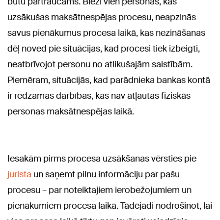
būtu pārtraucams. Bieži vien personas, kas
uzsākušas maksātnespējas procesu, neapzinās
savus pienākumus procesa laikā, kas nezināšanas
dēļ noved pie situācijas, kad procesi tiek izbeigti,
neatbrīvojot personu no atlikušajām saistībām.
Piemēram, situācijās, kad parādnieka bankas kontā
ir redzamas darbības, kas nav atļautas fiziskās
personas maksātnespējas laikā.
Iesakām pirms procesa uzsākšanas vērsties pie
jurista
un saņemt pilnu informāciju par pašu
procesu – par noteiktajiem ierobežojumiem un
pienākumiem procesa laikā. Tādējādi nodrošinot, lai