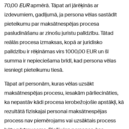
70,00
EUR
apmērā. Tāpat arī jārēķinās ar
izdevumiem, gadījumā, ja persona vēlas sastādīt
pieteikumu par maksātnespējas procesa
pasludināšanu ar zinošu juristu palīdzību. Tātad
reālās procesa izmaksas, kopā ar juridisko
palīdzību ir rēķināmas virs 1000,00 EUR un šī
summa ir nepieciešama brīdī, kad persona vēlas
iesniegt pieteikumu tiesā.
Tāpat arī personām, kuras vēlas uzsākt
maksātnespējas procesu, iesakām pārliecināties,
ka nepastāv kādi procesa ierobežojošie apstākļi, kā
rezultātā fiziskajai personai maksātnespējas
process nav piemērojams vai uzsāktais process