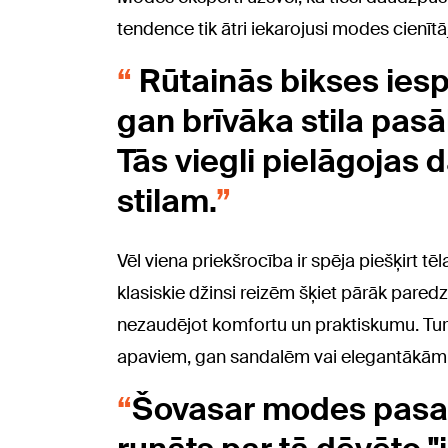
tendence tik ātri iekarojusi modes cienītā
Rūtainās bikses iesp
gan brīvāka stila pas
Tās viegli pielāgoja
stilam.
Vēl viena priekšrocība ir spēja piešķirt tēl
klasiskie džinsi reizēm šķiet pārāk paredz
nezaudējot komfortu un praktiskumu. Turklā
apaviem, gan sandalēm vai elegantākām
Šovasar modes pasau