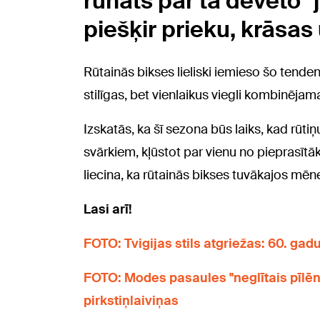
runāts par tā dēvēto "
piešķir prieku, krāsas
Rūtainās bikses lieliski iemieso šo tende
stilīgas, bet vienlaikus viegli kombinējam
Izskatās, ka šī sezona būs laiks, kad rūti
svārkiem, kļūstot par vienu no pieprasīt
liecina, ka rūtainās bikses tuvākajos mēn
Lasi arī!
FOTO: Tvigijas stils atgriežas: 60. gad
FOTO: Modes pasaules "neglītais pīl
pirkstiņlaiviņas