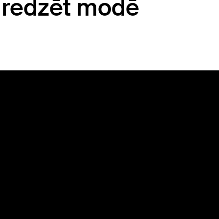
l redzēt modē