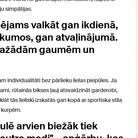
ju simpātijas.
ējams valkāt gan ikdienā,
ākumos, gan atvaļinājumā.
s dažādām gaumēm un
am individualitāti bez pārlieku lielas piepūles. Ja
ami, rūtainās bikses ļauj atsvaidzināt garderobi,
t tās lieliski izskatās gan kopā ar sportiska stila
 kurpēm.
lē arvien biežāk tiek