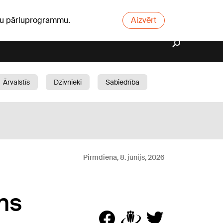
ūsu pārluprogrammu.
Aizvērt
Ārvalstīs
Dzīvnieki
Sabiedrība
Dārzs
Pirmdiena, 8. jūnijs, 2026
ns