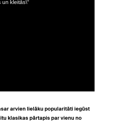
r arvien lielāku popularitāti iegūst
itu klasikas pārtapis par vienu no