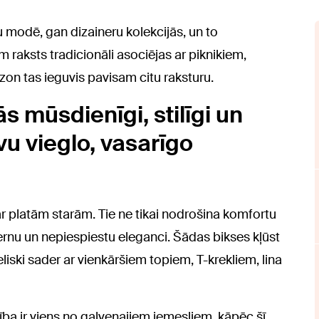
 modē, gan dizaineru kolekcijās, un to
 raksts tradicionāli asociējas ar piknikiem,
zon tas ieguvis pavisam citu raksturu.
s mūsdienīgi, stilīgi un
vu vieglo, vasarīgo
 ar platām starām. Tie ne tikai nodrošina komfortu
ernu un nepiespiestu eleganci. Šādas bikses kļūst
liski sader ar vienkāršiem topiem, T-krekliem, lina
ība ir viens no galvenajiem iemesliem, kāpēc šī