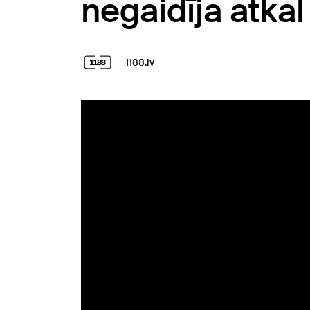
negaidīja atka
1188.lv