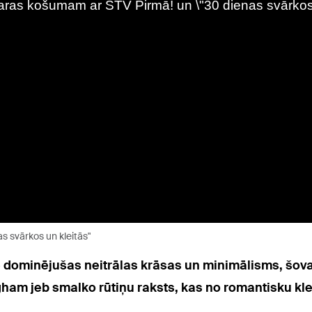
s svārkos un kleitās"
ominējušas neitrālas krāsas un minimālisms, šovasa
ngham jeb smalko rūtiņu raksts, kas no romantisku kle