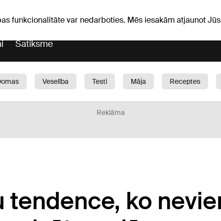
Laika ziņas
Horoskopi
pas funkcionalitāte var nedarboties. Mēs iesakām atjaunot J
i
Satiksme
Domas
Veselība
Testi
Māja
Receptes
Bērni
Auto
1188 play
Sports
Bizness
Reklāma
 tendence, ko nevie