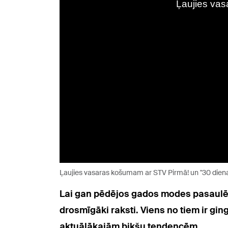
Ļaujies vasaras košumam ar STV Pirmā! un "30 diena
Lai gan pēdējos gados modes pasaulē d
drosmīgāki raksti. Viens no tiem ir gi
aktuālākajām bikšu tendencēm.