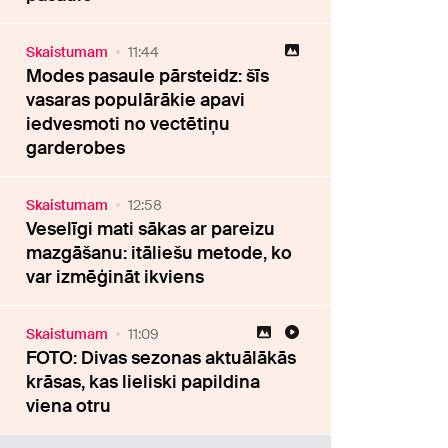
Skaistumam
11:44
Modes pasaule pārsteidz: šīs
vasaras populārākie apavi
iedvesmoti no vectētiņu
garderobes
Skaistumam
12:58
Veselīgi mati sākas ar pareizu
mazgāšanu: itāliešu metode, ko
var izmēģināt ikviens
Skaistumam
11:09
FOTO: Divas sezonas aktuālākās
krāsas, kas lieliski papildina
viena otru