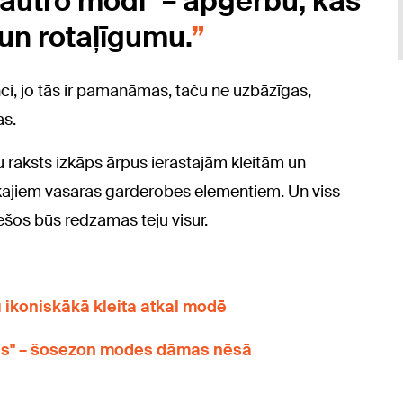
jautro modi" – apģērbu, kas
 un rotaļīgumu.
nci, jo tās ir pamanāmas, taču ne uzbāzīgas,
as.
ņu raksts izkāps ārpus ierastajām kleitām un
ākajiem vasaras garderobes elementiem. Un viss
ešos būs redzamas teju visur.
u ikoniskākā kleita atkal modē
ēns" – šosezon modes dāmas nēsā