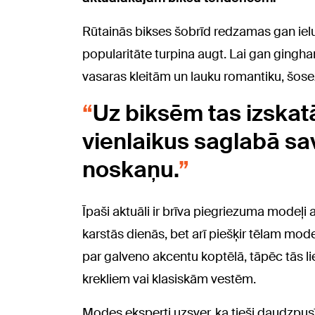
Rūtainās bikses šobrīd redzamas gan ielu
popularitāte turpina augt. Lai gan gingham
vasaras kleitām un lauku romantiku, šose
Uz biksēm tas izskatā
vienlaikus saglabā sa
noskaņu.
Īpaši aktuāli ir brīva piegriezuma modeļi
karstās dienās, bet arī piešķir tēlam mod
par galveno akcentu koptēlā, tāpēc tās lie
krekliem vai klasiskām vestēm.
Modes eksperti uzsver, ka tieši daudzpus