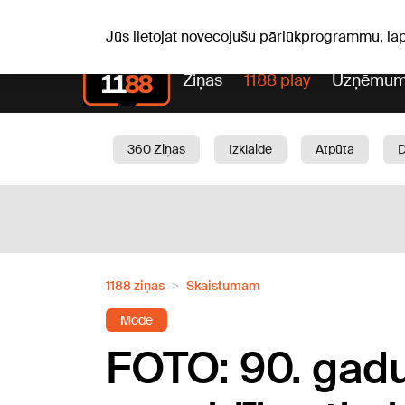
C, 06.08.2026.
+21
°C
Alfrēds, Fredis, Madars
Jūs lietojat novecojušu pārlūkprogrammu, la
Ziņas
1188 play
Uzņēmum
360 Ziņas
Izklaide
Atpūta
Aktuāli
Satiksme
Skaistumam
1188 ziņas
Skaistumam
Mode
FOTO: 90. gadu