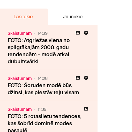
Lasītākie
Jaunākie
Skaistumam
14:39
FOTO: Atgriežas viena no
spilgtākajām 2000. gadu
tendencēm – modē atkal
dubultsvārki
Skaistumam
14:28
FOTO: Šoruden modē būs
džinsi, kas piestāv teju visam
Skaistumam
11:39
FOTO: 5 rotaslietu tendences,
kas šobrīd dominē modes
pasaulē