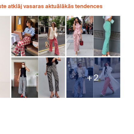
iste atklāj vasaras aktuālākās tendences
2