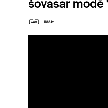
šovasar modē "
1188.lv