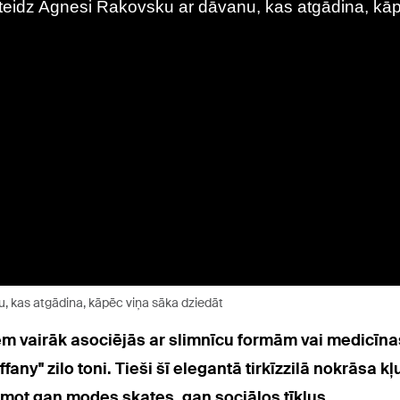
, kas atgādina, kāpēc viņa sāka dziedāt
iem vairāk asociējās ar slimnīcu formām vai medicīna
ffany" zilo toni. Tieši šī elegantā tirkīzzilā nokrāsa
ot gan modes skates, gan sociālos tīklus.