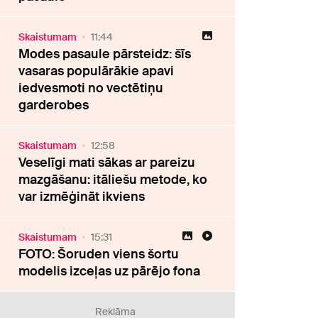
Skaistumam
11:44
Modes pasaule pārsteidz: šīs
vasaras populārākie apavi
iedvesmoti no vectētiņu
garderobes
Skaistumam
12:58
Veselīgi mati sākas ar pareizu
mazgāšanu: itāliešu metode, ko
var izmēģināt ikviens
Skaistumam
15:31
FOTO: Šoruden viens šortu
modelis izceļas uz pārējo fona
Reklāma