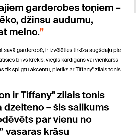
kajiem garderobes toņiem –
elēko, džinsu audumu,
at melno.
t savā garderobē, ir izvēlēties tirkīza augšdaļu pie
atīsies brīvs krekls, viegls kardigans vai vienkāršs
 tik spilgtu akcentu, pietiks ar Tiffany" zilais tonis
 ir Tiffany" zilais tonis
 dzelteno – šis salikums
nodēvēts par vienu no
” vasaras krāsu