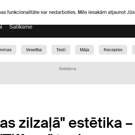
Laika ziņas
Horoskopi
avs
pas funkcionalitāte var nedarboties. Mēs iesakām atjaunot J
i
Satiksme
Domas
Veselība
Testi
Māja
Receptes
Bērni
Auto
1188 play
Sports
Bizness
Reklāma
s zilzaļā" estētika –