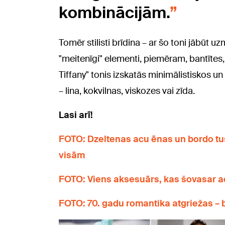
kombinācijām.
Tomēr stilisti brīdina – ar šo toni jābūt u
"meitenīgi" elementi, piemēram, bantītes, 
Tiffany" tonis izskatās minimālistiskos 
– lina, kokvilnas, viskozes vai zīda.
Lasi arī!
FOTO: Dzeltenas acu ēnas un bordo tuš
visām
FOTO: Viens aksesuārs, kas šovasar ac
FOTO: 70. gadu romantika atgriežas – b