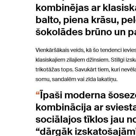
kombinējas ar klasis
balto, piena krāsu, p
šokolādes brūno un p
Vienkāršākais veids, kā šo tendenci ievies
klasiskajiem zilajiem džinsiem. Stilīgi izsk
trikotāžas tops. Savukārt tiem, kuri nevēlas
somu, sandalēm vai zīda lakatiņu.
Īpaši moderna šosezon
kombinācija ar sviesta
sociālajos tīklos jau 
“dārgāk izskatošajām