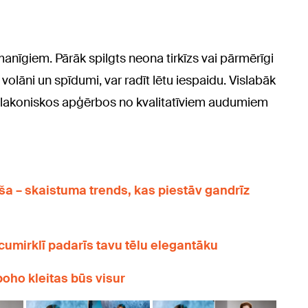
zmanīgiem. Pārāk spilgts neona tirkīzs vai pārmērīgi
volāni un spīdumi, var radīt lētu iespaidu. Vislabāk
un lakoniskos apģērbos no kvalitatīviem audumiem
a – skaistuma trends, kas piestāv gandrīz
umirklī padarīs tavu tēlu elegantāku
oho kleitas būs visur