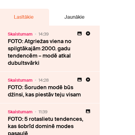
Lasītākie
Jaunākie
Skaistumam
14:39
FOTO: Atgriežas viena no
spilgtākajām 2000. gadu
tendencēm – modē atkal
dubultsvārki
Skaistumam
14:28
FOTO: Šoruden modē būs
džinsi, kas piestāv teju visam
Skaistumam
11:39
FOTO: 5 rotaslietu tendences,
kas šobrīd dominē modes
pasaulē