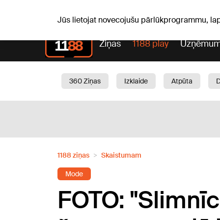
Pk, 07.08.2026.
+16
°C
Mudīte, Vladislava, Vladisl
Jūs lietojat novecojušu pārlūkprogrammu, la
Ziņas
1188 play
Uzņēmum
360 Ziņas
Izklaide
Atpūta
Aktuāli
Satiksme
Skaistumam
1188 ziņas
Skaistumam
Mode
FOTO: "Slimnīca