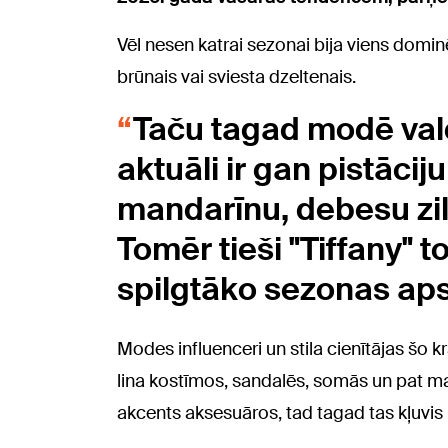
Vēl nesen katrai sezonai bija viens domin
brūnais vai sviesta dzeltenais.
Taču tagad modē vald
aktuāli ir gan pistāciju
mandarīnu, debesu zil
Tomēr tieši "Tiffany" t
spilgtāko sezonas aps
Modes influenceri un stila cienītājas šo kr
lina kostīmos, sandalēs, somās un pat mani
akcents aksesuāros, tad tagad tas kļuvis 