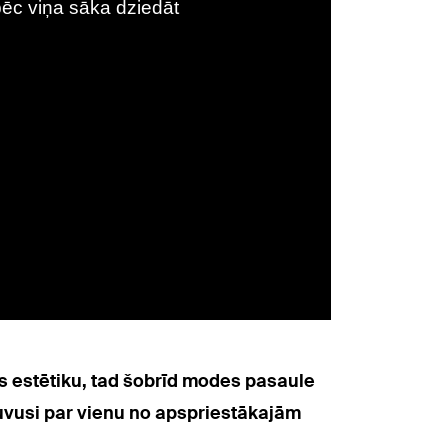
s estētiku, tad šobrīd modes pasaule
 kļuvusi par vienu no apspriestākajām