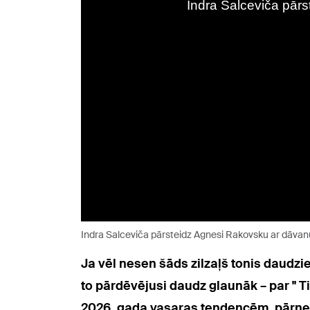
Indra Salceviča pārsteidz Agnesi Rakovsku ar dāvanu
Ja vēl nesen šāds zilzaļš tonis daudz
to pārdēvējusi daudz glaunāk – par " Ti
2026. gada vasaras tendencēm, pārņem