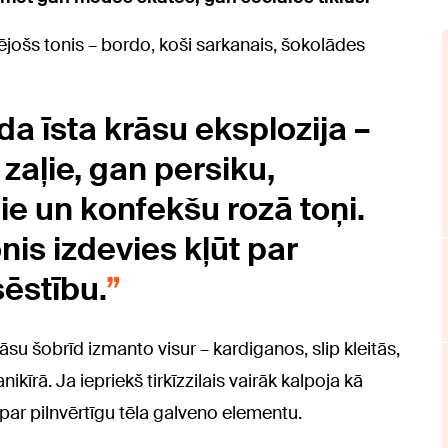
ējošs tonis – bordo, koši sarkanais, šokolādes
a īsta krāsu eksplozija –
 zaļie, gan persiku,
ie un konfekšu rozā toņi.
onis izdevies kļūt par
ēstību.
āsu šobrīd izmanto visur – kardiganos, slip kleitās,
kīrā. Ja iepriekš tirkīzzilais vairāk kalpoja kā
par pilnvērtīgu tēla galveno elementu.