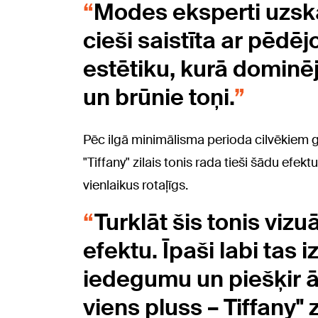
Modes eksperti uzska
cieši saistīta ar pēdē
estētiku, kurā dominēj
un brūnie toņi.
Pēc ilgā minimālisma perioda cilvēkiem g
"Tiffany" zilais tonis rada tieši šādu efekt
vienlaikus rotaļīgs.
Turklāt šis tonis vizu
efektu. Īpaši labi tas i
iedegumu un piešķir ā
viens pluss – Tiffany" zi