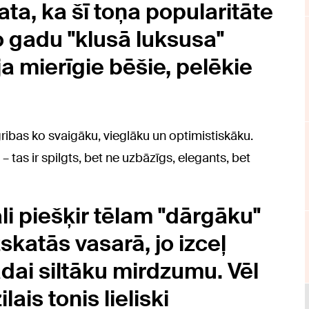
ta, ka šī toņa popularitāte
jo gadu "klusā luksusa"
a mierīgie bēšie, pelēkie
ribas ko svaigāku, vieglāku un optimistiskāku.
u – tas ir spilgts, bet ne uzbāzīgs, elegants, bet
āli piešķir tēlam "dārgāku"
zskatās vasarā, jo izceļ
dai siltāku mirdzumu. Vēl
lais tonis lieliski