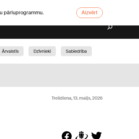
ūsu pārluprogrammu.
Aizvērt
Ārvalstīs
Dzīvnieki
Sabiedrība
Dārzs
Trešdiena, 13. maijs, 2026