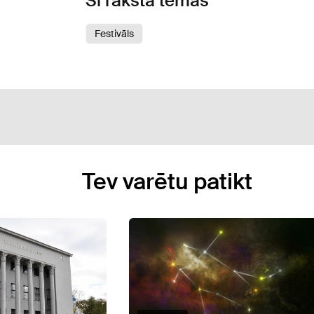
Šī raksta tēmas
Festivāls
Tev varētu patikt