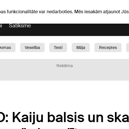
Laika ziņas
Horoskopi
avs
pas funkcionalitāte var nedarboties. Mēs iesakām atjaunot J
i
Satiksme
Domas
Veselība
Testi
Māja
Receptes
Bērni
Auto
1188 play
Sports
Bizness
Reklāma
 Kaiju balsis un ska