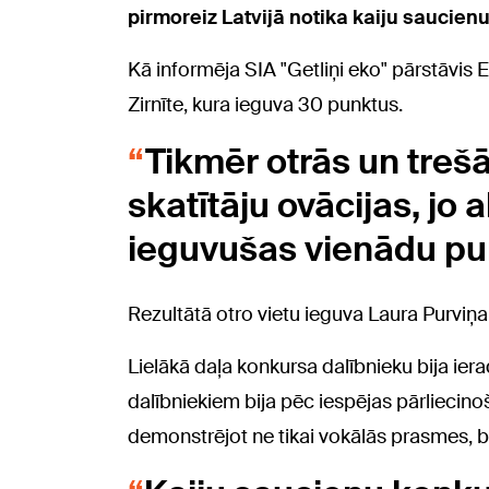
pirmoreiz Latvijā notika kaiju saucien
Kā informēja SIA "Getliņi eko" pārstāvis 
Zirnīte, kura ieguva 30 punktus.
Tikmēr otrās un trešās
skatītāju ovācijas, jo
ieguvušas vienādu pun
Rezultātā otro vietu ieguva Laura Purviņa,
Lielākā daļa konkursa dalībnieku bija ier
dalībniekiem bija pēc iespējas pārliecino
demonstrējot ne tikai vokālās prasmes, be