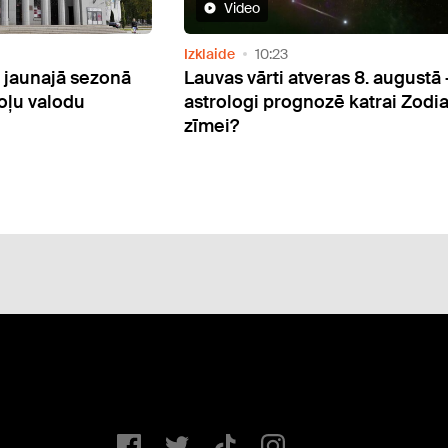
Video
Izklaide
10:23
s jaunajā sezonā
Lauvas vārti atveras 8. augustā 
oļu valodu
astrologi prognozē katrai Zodi
zīmei?