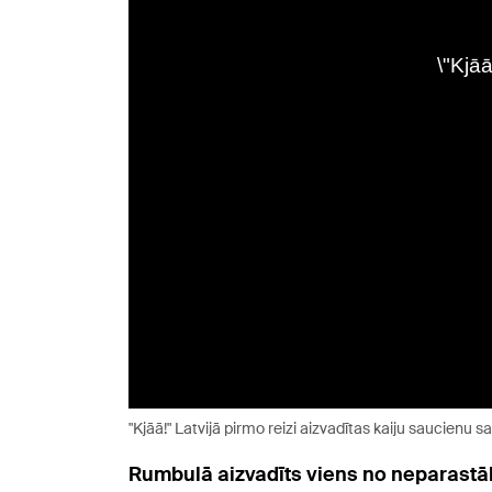
"Kjāā!" Latvijā pirmo reizi aizvadītas kaiju saucienu 
Rumbulā aizvadīts viens no neparastāk