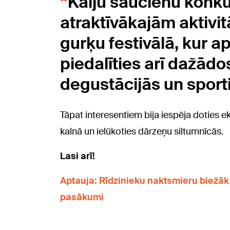
Kaiju saucienu konku
atraktīvākajām aktivi
gurķu festivālā, kur a
piedalīties arī dažādo
degustācijās un sporti
Tāpat interesentiem bija iespēja doties ek
kalnā un ielūkoties dārzeņu siltumnīcās.
Lasi arī!
Aptauja: Rīdzinieku naktsmieru biežāk 
pasākumi