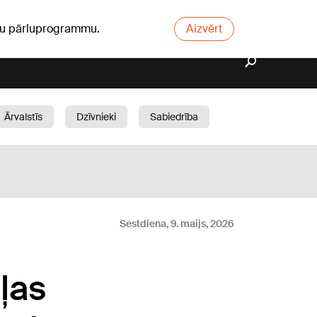
ūsu pārluprogrammu.
Aizvērt
Ārvalstīs
Dzīvnieki
Sabiedrība
Dārzs
Sestdiena, 9. maijs, 2026
ļas