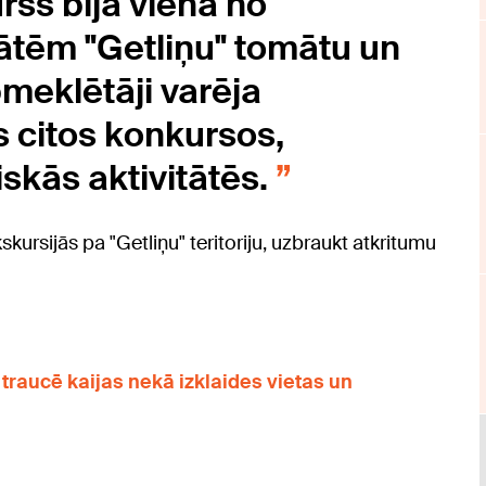
rss bija viena no
tātēm "Getliņu" tomātu un
pmeklētāji varēja
s citos konkursos,
skās aktivitātēs.
skursijās pa "Getliņu" teritoriju, uzbraukt atkritumu
traucē kaijas nekā izklaides vietas un