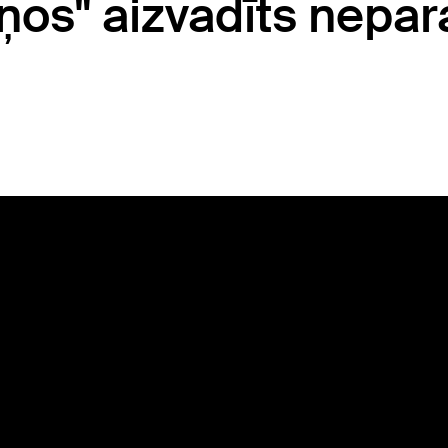
iņos" aizvadīts nepar