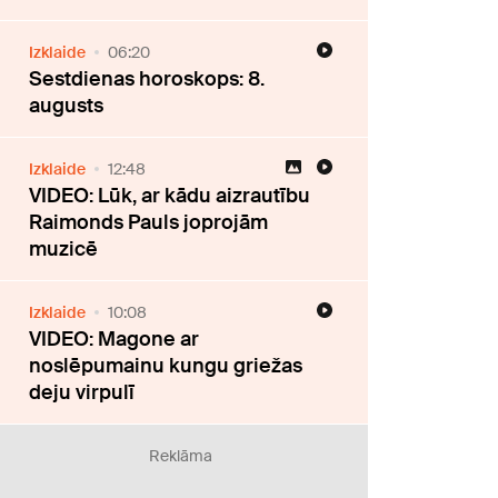
Izklaide
06:20
Sestdienas horoskops: 8.
augusts
Izklaide
12:48
VIDEO: Lūk, ar kādu aizrautību
Raimonds Pauls joprojām
muzicē
Izklaide
10:08
VIDEO: Magone ar
noslēpumainu kungu griežas
deju virpulī
Reklāma