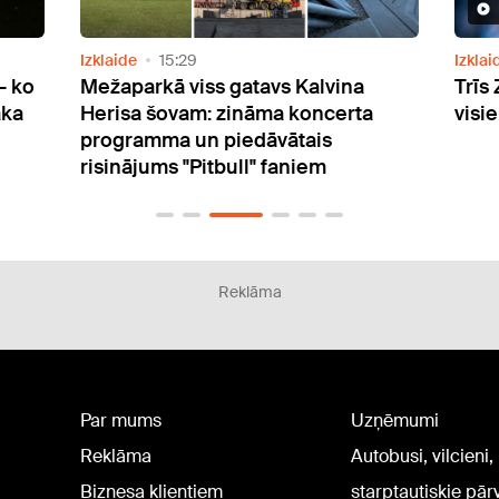
Izklaide
15:29
Izklai
– ko
Mežaparkā viss gatavs Kalvina
Trīs
aka
Herisa šovam: zināma koncerta
visi
programma un piedāvātais
risinājums "Pitbull" faniem
Reklāma
Par mums
Uzņēmumi
Reklāma
Autobusi, vilcieni,
Biznesa klientiem
starptautiskie pā