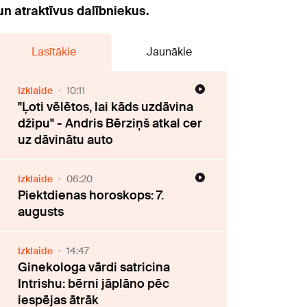
un atraktīvus dalībniekus.
Lasītākie
Jaunākie
Izklaide
10:11
"Ļoti vēlētos, lai kāds uzdāvina
džipu" - Andris Bērziņš atkal cer
uz dāvinātu auto
Izklaide
06:20
Piektdienas horoskops: 7.
augusts
Izklaide
14:47
Ginekologa vārdi satricina
Intrishu: bērni jāplāno pēc
iespējas ātrāk