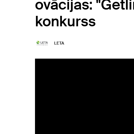
ovācijas: "Getl
konkurss
LETA