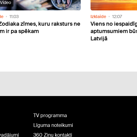
Video
de
11:03
Izklaide
12:07
 Zodiaka zīmes, kuru raksturs ne
Viens no iespaidī
em ir pa spēkam
aptumsumiem būs
Latvijā
TV programma
Līguma noteikumi
rvadājumi
360 Ziņu kontakti