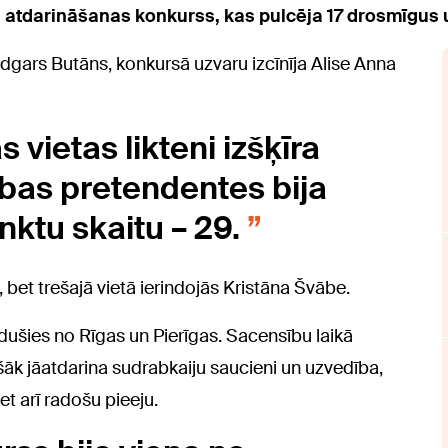
u atdarināšanas konkurss, kas pulcēja 17 drosmīgus 
Edgars Butāns, konkursā uzvaru izcīnīja Alise Anna
 vietas likteni izšķīra
 abas pretendentes bija
ktu skaitu – 29.
 bet trešajā vietā ierindojās Kristāna Švābe.
adušies no Rīgas un Pierīgas. Sacensību laikā
šāk jāatdarina sudrabkaiju saucieni un uzvedība,
t arī radošu pieeju.