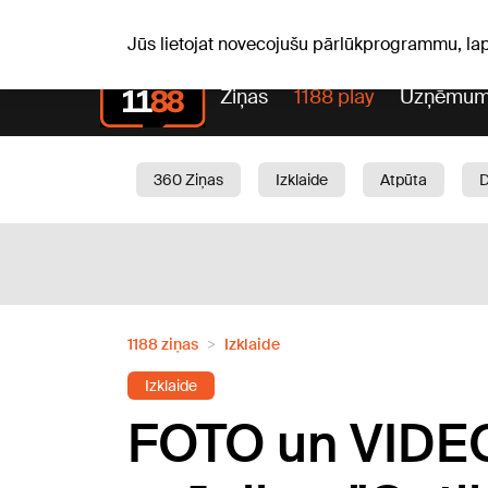
S, 08.08.2026.
+21
°C
Mudīte, Vladislava, Vladisl
Jūs lietojat novecojušu pārlūkprogrammu, la
Ziņas
1188 play
Uzņēmum
360 Ziņas
Izklaide
Atpūta
Aktuāli
Satiksme
Skaistumam
1188 ziņas
Izklaide
Izklaide
FOTO un VIDEO: