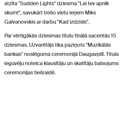
atzīta "Sudden Lights" dziesma "Lai tev apnīk
skumt", savukārt trešo vietu ieņem Miks
Galvanovskis ar darbu "Kad izdzisīs".
Par vērtīgākās dziesmas titulu finālā sacentās 15
dziesmas. Uzvarētājs tika paziņots "Muzikālās
bankas" noslēguma ceremonijā Daugavpilī. Titula
ieguvēju noteica klausītāju un skatītāju balsojums
ceremonijas tiešraidē.