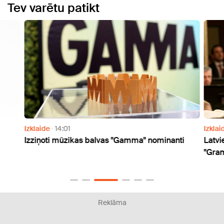
Tev varētu patikt
Izklaide
14:01
Izklai
Izziņoti mūzikas balvas "Gamma" nominanti
Latvi
"Gra
Reklāma