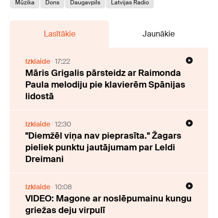
Mūzika
Dons
Daugavpils
Latvijas Radio
Lasītākie
Jaunākie
Izklaide
17:22
Māris Grigalis pārsteidz ar Raimonda
Paula melodiju pie klavierēm Spānijas
lidostā
Izklaide
12:30
"Diemžēl viņa nav pieprasīta." Žagars
pieliek punktu jautājumam par Leldi
Dreimani
Izklaide
10:08
VIDEO: Magone ar noslēpumainu kungu
griežas deju virpulī