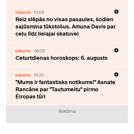
Izklaide
10:55
Reiz slēpās no visas pasaules, šodien
sajūsmina tūkstošus. Amuna Davis par
ceļu līdz lielajai skatuvei
Izklaide
06:20
Ceturtdienas horoskops: 6. augusts
Izklaide
19:25
"Mums ir fantastisks notikums!" Asnate
Rancāne par "Tautumeitu" pirmo
Eiropas tūri
Reklāma