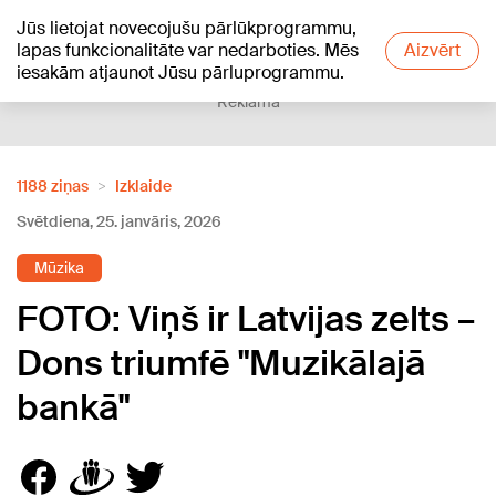
Jūs lietojat novecojušu pārlūkprogrammu,
+19
°C
lapas funkcionalitāte var nedarboties. Mēs
Aizvērt
iesakām atjaunot Jūsu pārluprogrammu.
Reklāma
1188 ziņas
Izklaide
Svētdiena, 25. janvāris, 2026
Mūzika
FOTO: Viņš ir Latvijas zelts –
Dons triumfē "Muzikālajā
bankā"