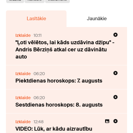
Lasītākie
Jaunākie
Izklaide
10:11
"Ļoti vēlētos, lai kāds uzdāvina džipu" -
Andris Bērziņš atkal cer uz dāvinātu
auto
Izklaide
06:20
Piektdienas horoskops: 7. augusts
Izklaide
06:20
Sestdienas horoskops: 8. augusts
Izklaide
12:48
VIDEO: Lūk, ar kādu aizrautību