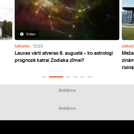
Izklaide
15:29
eras 8. augustā – ko astrologi
Mežaparkā viss gatavs Kalv
i Zodiaka zīmei?
zināma koncerta programma
risinājums "Pitbull" faniem
Reklāma
Reklāma