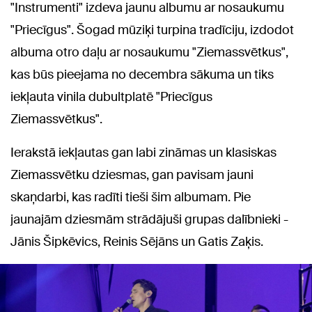
"Instrumenti" izdeva jaunu albumu ar nosaukumu
"Priecīgus". Šogad mūziķi turpina tradīciju, izdodot
albuma otro daļu ar nosaukumu "Ziemassvētkus",
kas būs pieejama no decembra sākuma un tiks
iekļauta vinila dubultplatē "Priecīgus
Ziemassvētkus".
Ierakstā iekļautas gan labi zināmas un klasiskas
Ziemassvētku dziesmas, gan pavisam jauni
skaņdarbi, kas radīti tieši šim albumam. Pie
jaunajām dziesmām strādājuši grupas dalībnieki -
Jānis Šipkēvics, Reinis Sējāns un Gatis Zaķis.