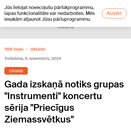
Jūs lietojat novecojušu pārlūkprogrammu,
+21
°C
lapas funkcionalitāte var nedarboties. Mēs
Aizvērt
iesakām atjaunot Jūsu pārluprogrammu.
Reklāma
1188 ziņas
Izklaide
Trešdiena, 6. novembris, 2024
Izklaide
Gada izskaņā notiks grupas
"Instrumenti" koncertu
sērija "Priecīgus
Ziemassvētkus"