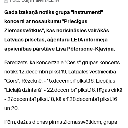
Foto: Edijs Pālens/LETA
Gada izskaņā notiks grupa "Instrumenti"
koncerti ar nosaukumu "Priecīgus
Ziemassvētkus", kas norisināsies vairākās
Latvijas pilsētās, aģentūru LETA informēja
apvienības pārstāve Līva Pētersone-Kļaviņa.
Paredzēts, ka koncertzālē "Cēsis" grupas koncerts
notiks 12.decembrī plkst.19, Latgales vēstniecībā
"Gors", Rēzeknē, - 15.decembrī plkst.16, Liepājas
"Lielajā dzintarā" - 22.decembrī plkst.16, Rīgas cirkā
- 27.decembrī plkst.18, kā arī 28.decembrī plkst.16
un 20.
Pērn, dažas dienas pirms Ziemassvētkiem, grupa