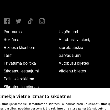
Par mums
Uzņēmumi
Reklāma
Autobusi, vilcieni,
Biznesa klientiem
starptautiskie
Tarifi
pārvadājumi
Privātuma politika
Autobusu biļetes
Sīkdatņu iestatījumi
Vilcienu biļetes
Politiskā reklāma
Sīkdatņu lietošanas
noteikumi
 tīmekļa vietne izmanto sīkdatnes
Komentāru pievienošana
 tīmekļa vietnē tiek izmantotas sīkdatnes, lai nodrošinātu un uzlabotu tīmek
nes darbību., nosūtītu personalizētu reklāmu un satura ģenerēšanai, veiktu