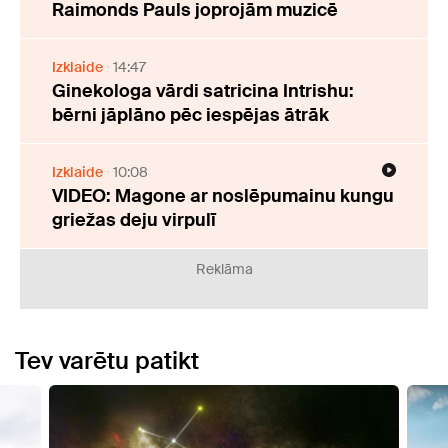
Raimonds Pauls joprojām muzicē
Izklaide
14:47
Ginekologa vārdi satricina Intrishu:
bērni jāplāno pēc iespējas ātrāk
Izklaide
10:08
VIDEO: Magone ar noslēpumainu kungu
griežas deju virpulī
Reklāma
Tev varētu patikt