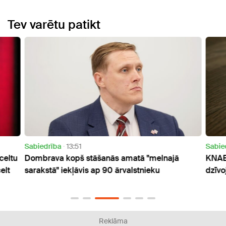
Tev varētu patikt
Sabiedrība
13:51
Sabied
eltu
Dombrava kopš stāšanās amatā "melnajā
KNAB 
lt
sarakstā" iekļāvis ap 90 ārvalstnieku
dzīvo
Reklāma