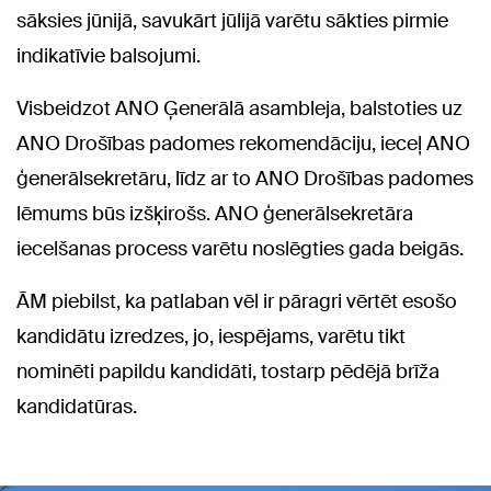
sāksies jūnijā, savukārt jūlijā varētu sākties pirmie
indikatīvie balsojumi.
Visbeidzot ANO Ģenerālā asambleja, balstoties uz
ANO Drošības padomes rekomendāciju, ieceļ ANO
ģenerālsekretāru, līdz ar to ANO Drošības padomes
lēmums būs izšķirošs. ANO ģenerālsekretāra
iecelšanas process varētu noslēgties gada beigās.
ĀM piebilst, ka patlaban vēl ir pāragri vērtēt esošo
kandidātu izredzes, jo, iespējams, varētu tikt
nominēti papildu kandidāti, tostarp pēdējā brīža
kandidatūras.