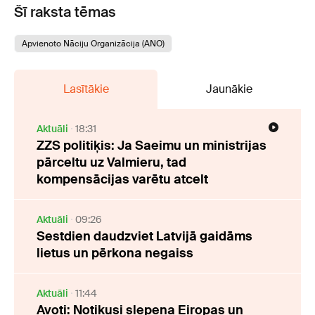
Šī raksta tēmas
Apvienoto Nāciju Organizācija (ANO)
Lasītākie
Jaunākie
Aktuāli
18:31
ZZS politiķis: Ja Saeimu un ministrijas
pārceltu uz Valmieru, tad
kompensācijas varētu atcelt
Aktuāli
09:26
Sestdien daudzviet Latvijā gaidāms
lietus un pērkona negaiss
Aktuāli
11:44
Avoti: Notikusi slepena Eiropas un