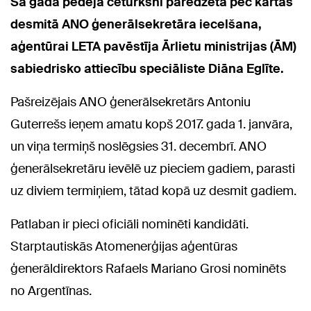
Šā gada pēdējā ceturksnī paredzēta pēc kārtas
desmitā ANO ģenerālsekretāra iecelšana,
aģentūrai LETA pavēstīja Ārlietu ministrijas (ĀM)
sabiedrisko attiecību speciāliste Diāna Eglīte.
Pašreizējais ANO ģenerālsekretārs Antoniu
Guterrešs ieņem amatu kopš 2017. gada 1. janvāra,
un viņa termiņš noslēgsies 31. decembrī. ANO
ģenerālsekretāru ievēlē uz pieciem gadiem, parasti
uz diviem termiņiem, tātad kopā uz desmit gadiem.
Patlaban ir pieci oficiāli nominēti kandidāti.
Starptautiskās Atomenerģijas aģentūras
ģenerāldirektors Rafaels Mariano Grosi nominēts
no Argentīnas.