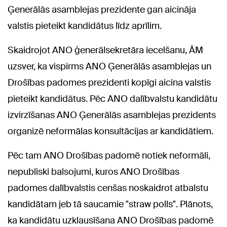
Ģenerālās asamblejas prezidente gan aicināja
valstis pieteikt kandidātus līdz aprīlim.
Skaidrojot ANO ģenerālsekretāra iecelšanu, ĀM
uzsver, ka vispirms ANO Ģenerālās asamblejas un
Drošības padomes prezidenti kopīgi aicina valstis
pieteikt kandidātus. Pēc ANO dalībvalstu kandidātu
izvirzīšanas ANO Ģenerālās asamblejas prezidents
organizē neformālas konsultācijas ar kandidātiem.
Pēc tam ANO Drošības padomē notiek neformāli,
nepubliski balsojumi, kuros ANO Drošības
padomes dalībvalstis cenšas noskaidrot atbalstu
kandidātam jeb tā saucamie "straw polls". Plānots,
ka kandidātu uzklausīšana ANO Drošības padomē