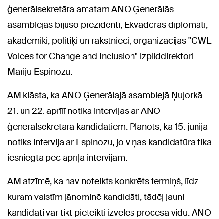
ģenerālsekretāra amatam ANO Ģenerālās
asamblejas bijušo prezidenti, Ekvadoras diplomāti,
akadēmiķi, politiķi un rakstnieci, organizācijas "GWL
Voices for Change and Inclusion" izpilddirektori
Mariju Espinozu.
ĀM klāsta, ka ANO Ģenerālajā asamblejā Ņujorkā
21. un 22. aprīlī notika intervijas ar ANO
ģenerālsekretāra kandidātiem. Plānots, ka 15. jūnijā
notiks intervija ar Espinozu, jo viņas kandidatūra tika
iesniegta pēc aprīļa intervijām.
ĀM atzīmē, ka nav noteikts konkrēts termiņš, līdz
kuram valstīm jānominē kandidāti, tādēļ jauni
kandidāti var tikt pieteikti izvēles procesa vidū. ANO