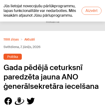
Jūs lietojat novecojušu pārlūkprogrammu,
+19
°C
lapas funkcionalitāte var nedarboties. Mēs
Aizvērt
iesakām atjaunot Jūsu pārluprogrammu.
Reklāma
1188 ziņas
Aktuāli
Svētdiena, 7. jūnijs, 2026
Politika
Gada pēdējā ceturksnī
paredzēta jauna ANO
ģenerālsekretāra iecelšana