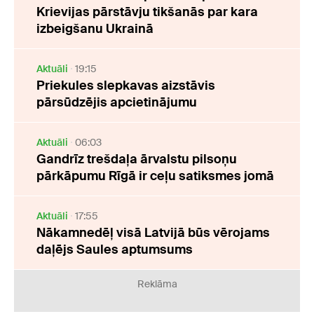
Krievijas pārstāvju tikšanās par kara
izbeigšanu Ukrainā
Aktuāli
19:15
Priekules slepkavas aizstāvis
pārsūdzējis apcietinājumu
Aktuāli
06:03
Gandrīz trešdaļa ārvalstu pilsoņu
pārkāpumu Rīgā ir ceļu satiksmes jomā
Aktuāli
17:55
Nākamnedēļ visā Latvijā būs vērojams
daļējs Saules aptumsums
Reklāma