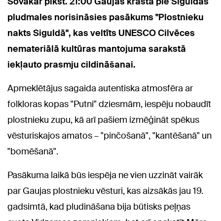
Šovakar plkst. 21:00 Gaujas krastā pie Siguldas
pludmales norisināsies pasākums "Plostnieku
nakts Siguldā", kas veltīts UNESCO Cilvēces
nemateriālā kultūras mantojuma sarakstā
iekļauto prasmju cildināšanai.
Apmeklētājus sagaida autentiska atmosfēra ar
folkloras kopas "Putni" dziesmām, iespēju nobaudīt
plostnieku zupu, kā arī pašiem izmēģināt spēkus
vēsturiskajos amatos – "pinčošanā", "kantēšanā" un
"bomēšanā".
Pasākuma laikā būs iespēja ne vien uzzināt vairāk
par Gaujas plostnieku vēsturi, kas aizsākās jau 19.
gadsimtā, kad pludināšana bija būtisks peļņas