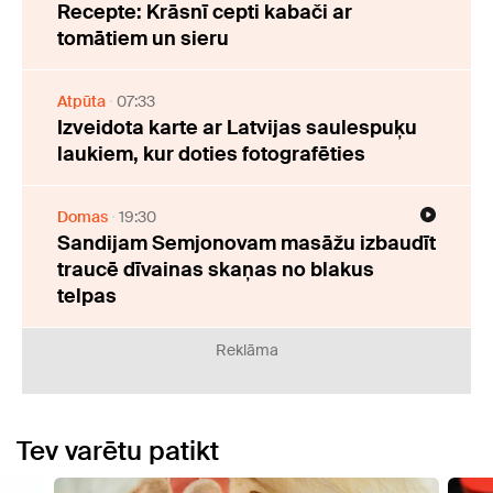
Recepte: Krāsnī cepti kabači ar
tomātiem un sieru
Atpūta
07:33
Izveidota karte ar Latvijas saulespuķu
laukiem, kur doties fotografēties
Domas
19:30
Sandijam Semjonovam masāžu izbaudīt
traucē dīvainas skaņas no blakus
telpas
Reklāma
Tev varētu patikt