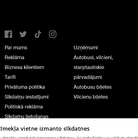
Par mums
Uzņēmumi
Reklāma
Autobusi, vilcieni,
Biznesa klientiem
starptautiskie
Tarifi
pārvadājumi
Privātuma politika
Autobusu biļetes
Sīkdatņu iestatījumi
Vilcienu biļetes
Politiskā reklāma
Sīkdatņu lietošanas
noteikumi
 tīmekļa vietne izmanto sīkdatnes
Komentāru pievienošana
 tīmekļa vietnē tiek izmantotas sīkdatnes, lai nodrošinātu un uzlabotu tīmek