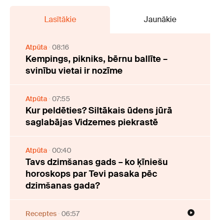
Lasītākie
Jaunākie
Atpūta
08:16
Kempings, pikniks, bērnu ballīte –
svinību vietai ir nozīme
Atpūta
07:55
Kur peldēties? Siltākais ūdens jūrā
saglabājas Vidzemes piekrastē
Atpūta
00:40
Tavs dzimšanas gads – ko ķīniešu
horoskops par Tevi pasaka pēc
dzimšanas gada?
Receptes
06:57