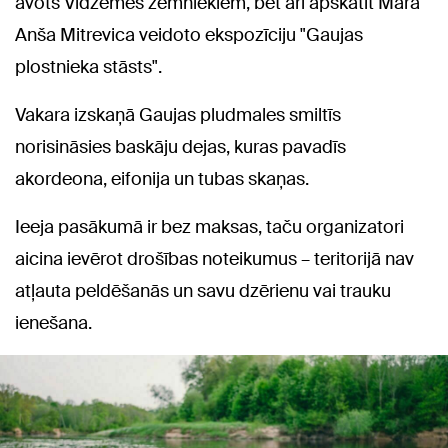
avots Vidzemes zemniekiem, bet arī apskatīt Māra
Anša Mitrevica veidoto ekspozīciju "Gaujas
plostnieka stāsts".
Vakara izskaņā Gaujas pludmales smiltīs
norisināsies baskāju dejas, kuras pavadīs
akordeona, eifonija un tubas skaņas.
Ieeja pasākumā ir bez maksas, taču organizatori
aicina ievērot drošības noteikumus – teritorijā nav
atļauta peldēšanās un savu dzērienu vai trauku
ienešana.