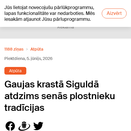
Jūs lietojat novecojušu pārlūkprogrammu,
+16
°C
lapas funkcionalitāte var nedarboties. Mēs
Aizvērt
iesakām atjaunot Jūsu pārluprogrammu.
Reklāma
1188 ziņas
Atpūta
Piektdiena, 5. jūnijs, 2026
Atpūta
Gaujas krastā Siguldā
atdzims senās plostnieku
tradīcijas