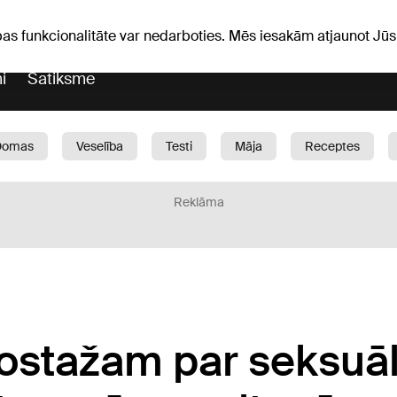
Laika ziņas
Horoskopi
pas funkcionalitāte var nedarboties. Mēs iesakām atjaunot J
i
Satiksme
Domas
Veselība
Testi
Māja
Receptes
Bērni
Auto
1188 play
Sports
Bizness
Reklāma
ostažam par seksuā