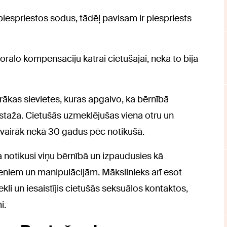
t piespriestos sodus, tādēļ pavisam ir piespriests
orālo kompensāciju katrai cietušajai, nekā to bija
vairākas sievietes, kuras apgalvo, ka bērnībā
staža. Cietušās uzmeklējušas viena otru un
, vairāk nekā 30 gadus pēc notikušā.
a notikusi viņu bērnībā un izpaudusies kā
eniem un manipulācijām. Mākslinieks arī esot
kli un iesaistījis cietušās seksuālos kontaktos,
i.