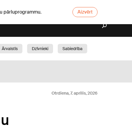
ūsu pārluprogrammu.
Aizvērt
Ārvalstīs
Dzīvnieki
Sabiedrība
Dārzs
Otrdiena, 7. aprīlis, 2026
lu