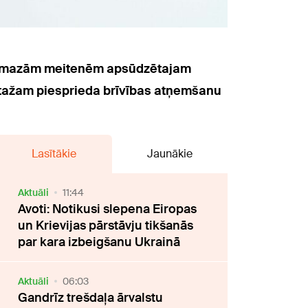
et mazām meitenēm apsūdzētajam
tažam piesprieda brīvības atņemšanu
Lasītākie
Jaunākie
Aktuāli
11:44
Avoti: Notikusi slepena Eiropas
un Krievijas pārstāvju tikšanās
par kara izbeigšanu Ukrainā
Aktuāli
06:03
Gandrīz trešdaļa ārvalstu