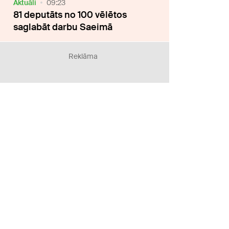
Aktuāli
09:23
81 deputāts no 100 vēlētos
saglabāt darbu Saeimā
Reklāma