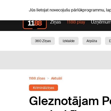
Pk, 07.08.2026.
+20
°C
Alfrēds, Fredis, Madars
Jūs lietojat novecojušu pārlūkprogrammu, la
Ziņas
1188 play
Uzņēmum
360 Ziņas
Izklaide
Atpūta
Aktuāli
Satiksme
Skaistumam
1188 ziņas
Aktuāli
Kriminālziņas
Gleznotājam P