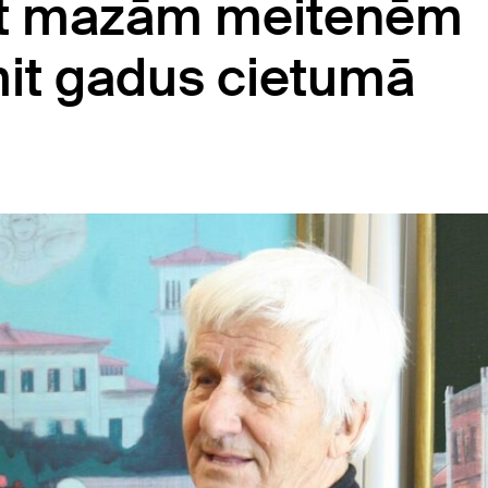
et mazām meitenēm
mit gadus cietumā