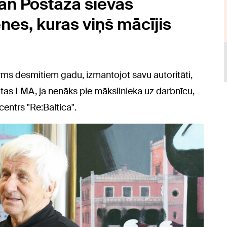
gan Postaža sievas
es, kuras viņš mācījis
irms desmitiem gadu, izmantojot savu autoritāti,
mtas LMA, ja nenāks pie mākslinieka uz darbnīcu,
 centrs "Re:Baltica".