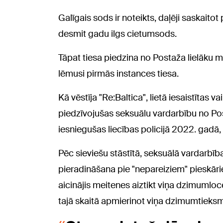
Galīgais sods ir noteikts, daļēji saskaito
desmit gadu ilgs cietumsods.
Tāpat tiesa piedzina no Postaža lielāku m
lēmusi pirmās instances tiesa.
Kā vēstīja "Re:Baltica", lietā iesaistītas 
piedzīvojušas seksuālu vardarbību no Po
iesniegušas liecības policijā 2022. gadā
Pēc sieviešu stāstītā, seksuālā vardarbīb
pieradināšana pie "nepareiziem" pieskāri
aicinājis meitenes aiztikt viņa dzimumloce
tajā skaitā apmierinot viņa dzimumtieksm