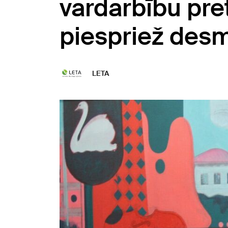
vardarbību pr
piespriež des
LETA