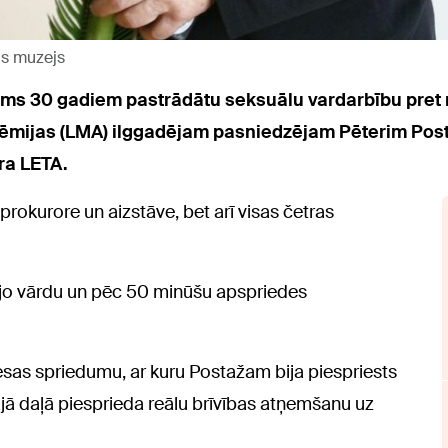
as muzejs
pirms 30 gadiem pastrādātu seksuālu vardarbību pr
dēmijas (LMA) ilggadējam pasniedzējam Pēterim Pos
ra LETA.
prokurore un aizstāve, bet arī visas četras
ējo vārdu un pēc 50 minūšu apspriedes
iesas spriedumu, ar kuru Postažam bija piespriests
ajā daļā piesprieda reālu brīvības atņemšanu uz