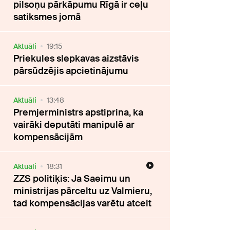
pilsoņu pārkāpumu Rīgā ir ceļu
satiksmes jomā
Aktuāli
19:15
Priekules slepkavas aizstāvis
pārsūdzējis apcietinājumu
Aktuāli
13:48
Premjerministrs apstiprina, ka
vairāki deputāti manipulē ar
kompensācijām
Aktuāli
18:31
ZZS politiķis: Ja Saeimu un
ministrijas pārceltu uz Valmieru,
tad kompensācijas varētu atcelt