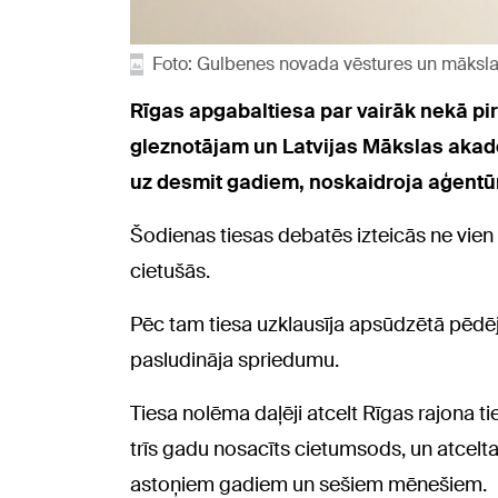
Foto: Gulbenes novada vēstures un māksl
Rīgas apgabaltiesa par vairāk nekā 
gleznotājam un Latvijas Mākslas aka
uz desmit gadiem, noskaidroja aģentū
Šodienas tiesas debatēs izteicās ne vien 
cietušās.
Pēc tam tiesa uzklausīja apsūdzētā pēd
pasludināja spriedumu.
Tiesa nolēma daļēji atcelt Rīgas rajona t
trīs gadu nosacīts cietumsods, un atcelt
astoņiem gadiem un sešiem mēnešiem.