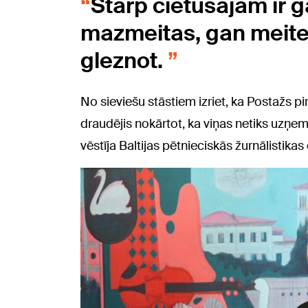
Starp cietušajām ir 
mazmeitas, gan meiten
gleznot.
No sieviešu stāstiem izriet, ka Postažs p
draudējis nokārtot, ka viņas netiks uzņe
vēstīja Baltijas pētnieciskās žurnālistikas