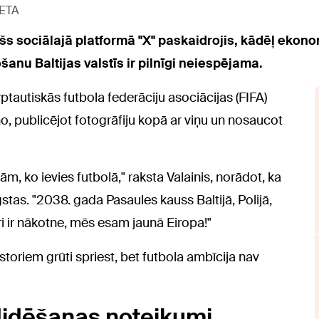
LETA
s sociālajā platformā "X" paskaidrojis, kādēļ ekono
anu Baltijas valstīs ir pilnīgi neiespējama.
rptautiskās futbola federāciju asociācijas (FIFA)
o, publicējot fotogrāfiju kopā ar viņu un nosaucot
m, ko ievies futbolā," raksta Valainis, norādot, ka
stas. "2038. gada Pasaules kauss Baltijā, Polijā,
ri ir nākotne, mēs esam jaunā Eiropa!"
estoriem grūti spriest, bet futbola ambīcija nav
idēšanas noteikumi