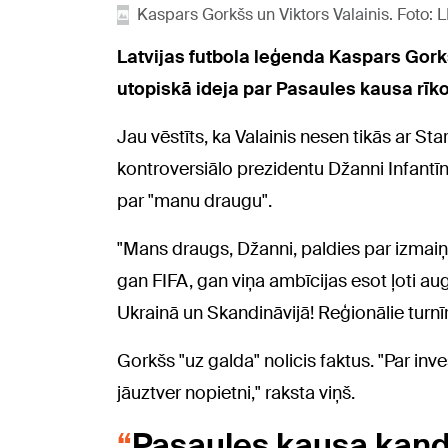
Kaspars Gorkšs un Viktors Valainis. Foto: 
Latvijas futbola leģenda Kaspars Gorkš
utopiskā ideja par Pasaules kausa rīkoš
Jau vēstīts, ka Valainis nesen tikās ar Sta
kontroversiālo prezidentu Džanni Infantīn
par "manu draugu".
"Mans draugs, Džanni, paldies par izmaiņā
gan FIFA, gan viņa ambīcijas esot ļoti aug
Ukrainā un Skandināvijā! Reģionālie turnī
Gorkšs "uz galda" nolicis faktus. "Par inv
jāuztver nopietni," raksta viņš.
Pasaules kausa kand