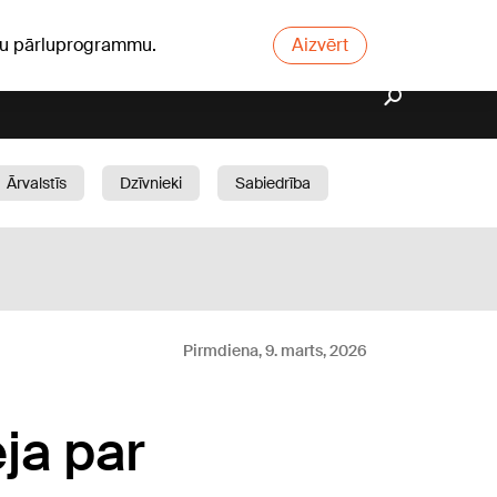
ūsu pārluprogrammu.
Aizvērt
Ārvalstīs
Dzīvnieki
Sabiedrība
Dārzs
Pirmdiena, 9. marts, 2026
ja par