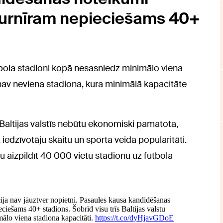
turnīram nepieciešams 40+
 futbola stadioni kopā nesasniedz minimālo viena
ā nav neviena stadiona, kura minimālā kapacitāte
Baltijas valstīs nebūtu ekonomiski pamatota,
edzīvotāju skaitu un sporta veida popularitāti.
 aizpildīt 40 000 vietu stadionu uz futbola