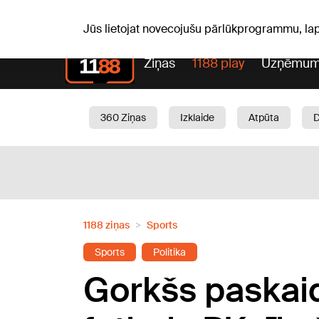
Laika z
C, 06.08.2026.
+19
°C
Aisma, Askolds
Jūs lietojat novecojušu pārlūkprogrammu, la
Ziņas
1188 play
Uzņēmum
360 Ziņas
Izklaide
Atpūta
Aktuāli
Satiksme
Skaistumam
1188 ziņas
Sports
Sports
Politika
Gorkšs paskaid