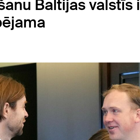
anu Baltijas valstīs i
spējama