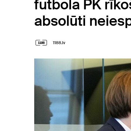
futbola PK rīkoš
absolūti neie
1188.lv