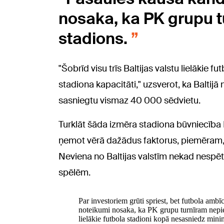
nosaka, ka PK grupu 
stadions.
"Šobrīd visu trīs Baltijas valstu lielākie
stadiona kapacitāti," uzsverot, ka Baltij
sasniegtu vismaz 40 000 sēdvietu.
Turklāt šāda izmēra stadiona būvniecība 
ņemot vērā dažādus faktorus, piemēram, i
Neviena no Baltijas valstīm nekad nespētu
spēlēm.