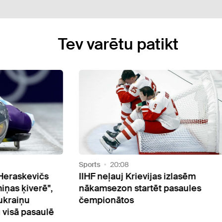
Tev varētu patikt
Sports
19:28
jas izlasēm
Krievijas sportistiem ļauj piedal
ēt pasaules
2028. gada olimpisko spēļu
kvalifikācijā