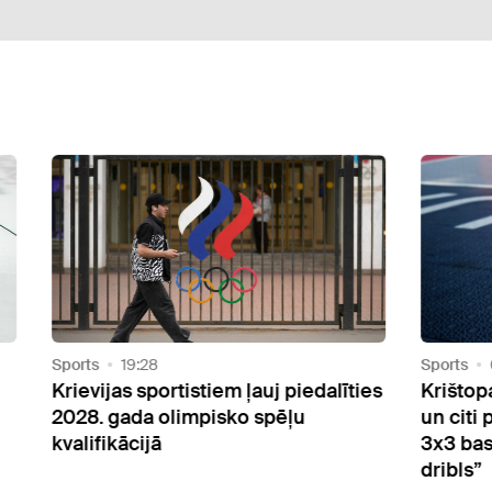
Sports
08:57
Aktuāl
īties
Krištopans, Briedis, Valainis, Sprūds
Samb
un citi politiķi mērosies spēkiem
uzde
3x3 basketbola turnīrā “Politiķu
par p
dribls”