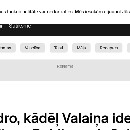
iņas
Horoskopi
pas funkcionalitāte var nedarboties. Mēs iesakām atjaunot J
i
Satiksme
Domas
Veselība
Testi
Māja
Receptes
Bērni
Auto
1188 play
Sports
Bizness
Reklāma
ro, kādēļ Valaiņa ide