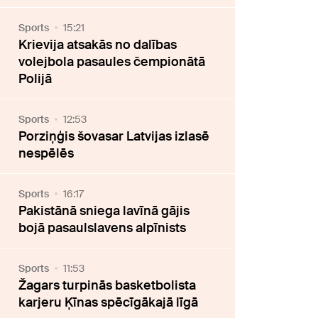
Sports
15:21
Krievija atsakās no dalības
volejbola pasaules čempionātā
Polijā
Sports
12:53
Porziņģis šovasar Latvijas izlasē
nespēlēs
Sports
16:17
Pakistānā sniega lavīnā gājis
bojā pasaulslavens alpīnists
Sports
11:53
Žagars turpinās basketbolista
karjeru Ķīnas spēcīgākajā līgā