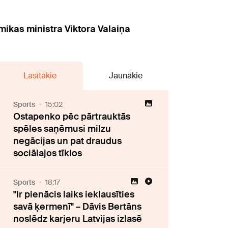
mikas ministra Viktora Valaiņa
Lasītākie
Jaunākie
Sports
15:02
Ostapenko pēc pārtrauktās
spēles saņēmusi milzu
negācijas un pat draudus
sociālajos tīklos
Sports
18:17
"Ir pienācis laiks ieklausīties
savā ķermenī" – Dāvis Bertāns
noslēdz karjeru Latvijas izlasē