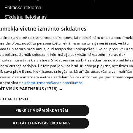
Politiskā reklāma
Sīkdatņu lietošanas
noteikumi
 tīmekļa vietne izmanto sīkdatnes
Komentāru pievienošana
 tīmekļa vietnē tiek izmantotas sīkdatnes, lai nodrošinātu un uzlabotu tīmek
nes darbību., nosūtītu personalizētu reklāmu un satura ģenerēšanai, veiktu
āmas un satura mērījumus, auditorijas datu apkopošanu, kā arī produktu izst
TV programma
zlabošanu. Zemāk sniedzam informāciju par visām sīkdatnēm, kuras tiek
Līguma noteikumi
ntotas mūsu tīmekļa vietnēs. Sīkdatnes var atšķirties atkarībā no apmeklētā
rneta vietnes sadaļas. Lietotājam jebkurā brīdī ir iespēja piekrist, atteikties va
360 Ziņu kontakti
īt savu piekrišanu. Piekrišanas sniegšana, kā arī tās atsaukšana vai mainīša
ecas uz visām interneta vietnes sadaļām. Vairāk informācijas par izmantotaj
Helio Media
atnēm skatīt
sīkdatņu izmantošanas noteikumos.
ĪT VISUS PARTNERUS
(1718) →
Portāla palīdzības dienests: e-pasts -
info@1188.lv
PIELĀGOT IZVĒLI
Copyright © 2004-2026 SIA HELIO MEDIA.
All rights reserved.
PIEKRIST VISĀM SĪKDATNĒM
ATSTĀT TEHNISKĀS SĪKDATNES
Ziņas
Meklēt
1188 play
Satiksme
Vairāk