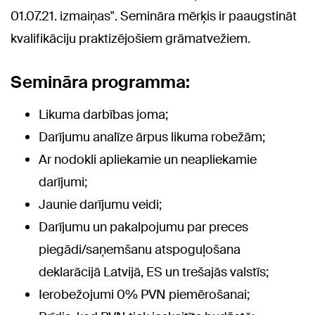
01.07.21. izmaiņas". Semināra mērķis ir paaugstināt
kvalifikāciju praktizējošiem grāmatvežiem.
Semināra programma:
Likuma darbības joma;
Darījumu analīze ārpus likuma robežām;
Ar nodokli apliekamie un neapliekamie
darījumi;
Jaunie darījumu veidi;
Darījumu un pakalpojumu par preces
piegādi/saņemšanu atspoguļošana
deklarācijā Latvijā, ES un trešajās valstīs;
Ierobežojumi 0% PVN piemērošanai;