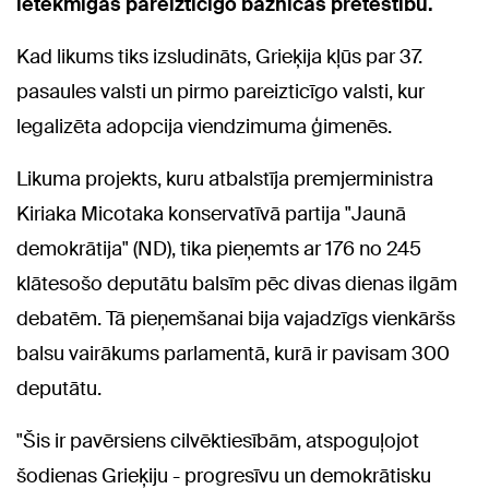
ietekmīgās pareizticīgo baznīcas pretestību.
Kad likums tiks izsludināts, Grieķija kļūs par 37.
pasaules valsti un pirmo pareizticīgo valsti, kur
legalizēta adopcija viendzimuma ģimenēs.
Likuma projekts, kuru atbalstīja premjerministra
Kiriaka Micotaka konservatīvā partija "Jaunā
demokrātija" (ND), tika pieņemts ar 176 no 245
klātesošo deputātu balsīm pēc divas dienas ilgām
debatēm. Tā pieņemšanai bija vajadzīgs vienkāršs
balsu vairākums parlamentā, kurā ir pavisam 300
deputātu.
"Šis ir pavērsiens cilvēktiesībām, atspoguļojot
šodienas Grieķiju - progresīvu un demokrātisku