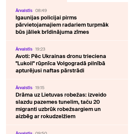
Ārvalstīs
08:49
Igaunijas policijai pirms
pārvietojamajiem radariem turpmāk
būs jāliek brīdinājuma zīmes
Ārvalstīs
19:23
Avoti: Pēc Ukrainas dronu trieciena
"Lukoil" rūpnīca Volgogradā pilnībā
apturējusi naftas pārstrādi
Ārvalstīs
19:15
Drāma uz Lietuvas robežas: izveido
slazdu pazemes tunelim, taču 20
migranti uzbrūk robežsargiem un
aizbēg ar rokudzelžiem
Ārvalstīs
09:50