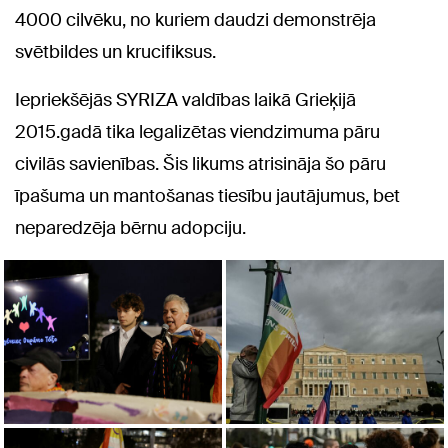
4000 cilvēku, no kuriem daudzi demonstrēja
svētbildes un krucifiksus.
Iepriekšējās SYRIZA valdības laikā Grieķijā
2015.gadā tika legalizētas viendzimuma pāru
civilās savienības. Šis likums atrisināja šo pāru
īpašuma un mantošanas tiesību jautājumus, bet
neparedzēja bērnu adopciju.