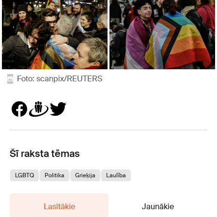
Foto: scanpix/REUTERS
Šī raksta tēmas
LGBTQ
Politika
Grieķija
Laulība
Lasītākie
Jaunākie