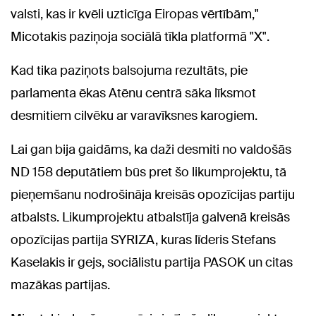
valsti, kas ir kvēli uzticīga Eiropas vērtībām,"
Micotakis paziņoja sociālā tīkla platformā "X".
Kad tika paziņots balsojuma rezultāts, pie
parlamenta ēkas Atēnu centrā sāka līksmot
desmitiem cilvēku ar varavīksnes karogiem.
Lai gan bija gaidāms, ka daži desmiti no valdošās
ND 158 deputātiem būs pret šo likumprojektu, tā
pieņemšanu nodrošināja kreisās opozīcijas partiju
atbalsts. Likumprojektu atbalstīja galvenā kreisās
opozīcijas partija SYRIZA, kuras līderis Stefans
Kaselakis ir gejs, sociālistu partija PASOK un citas
mazākas partijas.