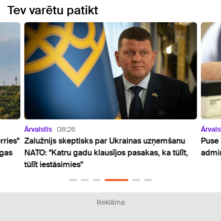
Tev varētu patikt
Ārvalstīs
08:26
Ārvals
rries"
Zalužnijs skeptisks par Ukrainas uzņemšanu
Puse 
rgas
NATO: "Katru gadu klausījos pasakas, ka tūlīt,
admin
tūlīt iestāsimies"
Reklāma