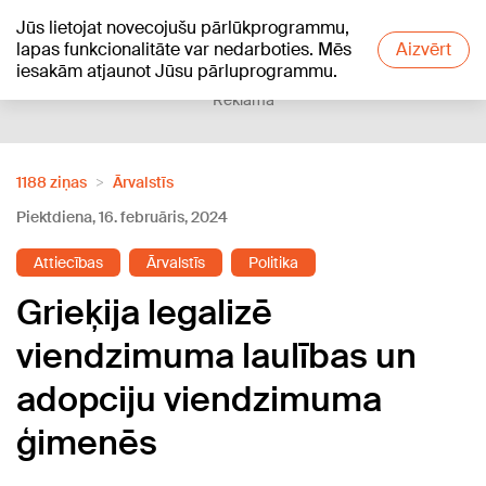
Jūs lietojat novecojušu pārlūkprogrammu,
+19
°C
lapas funkcionalitāte var nedarboties. Mēs
Aizvērt
iesakām atjaunot Jūsu pārluprogrammu.
Reklāma
1188 ziņas
Ārvalstīs
Piektdiena, 16. februāris, 2024
Attiecības
Ārvalstīs
Politika
Grieķija legalizē
viendzimuma laulības un
adopciju viendzimuma
ģimenēs