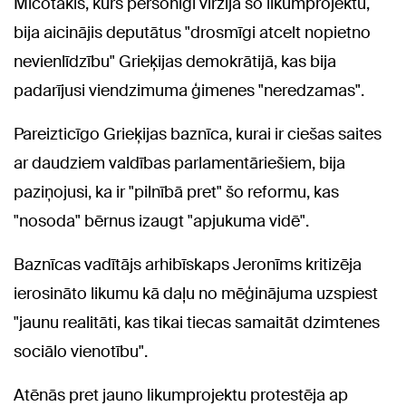
Micotakis, kurš personīgi virzīja šo likumprojektu,
bija aicinājis deputātus "drosmīgi atcelt nopietno
nevienlīdzību" Grieķijas demokrātijā, kas bija
padarījusi viendzimuma ģimenes "neredzamas".
Pareizticīgo Grieķijas baznīca, kurai ir ciešas saites
ar daudziem valdības parlamentāriešiem, bija
paziņojusi, ka ir "pilnībā pret" šo reformu, kas
"nosoda" bērnus izaugt "apjukuma vidē".
Baznīcas vadītājs arhibīskaps Jeronīms kritizēja
ierosināto likumu kā daļu no mēģinājuma uzspiest
"jaunu realitāti, kas tikai tiecas samaitāt dzimtenes
sociālo vienotību".
Atēnās pret jauno likumprojektu protestēja ap