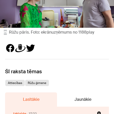
Rūžu pāris. Foto: ekrānuzņēmums no 1188play
Šī raksta tēmas
Attiecības
Rūžu ģimene
Lasītākie
Jaunākie
Izklaide
17:22