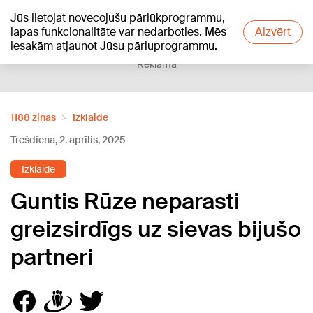
Jūs lietojat novecojušu pārlūkprogrammu,
+21
°C
lapas funkcionalitāte var nedarboties. Mēs
Aizvērt
iesakām atjaunot Jūsu pārluprogrammu.
Reklāma
1188 ziņas
Izklaide
Trešdiena, 2. aprīlis, 2025
Izklaide
Guntis Rūze neparasti
greizsirdīgs uz sievas bijušo
partneri