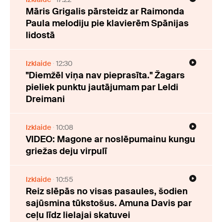
Māris Grigalis pārsteidz ar Raimonda
Paula melodiju pie klavierēm Spānijas
lidostā
Izklaide
12:30
"Diemžēl viņa nav pieprasīta." Žagars
pieliek punktu jautājumam par Leldi
Dreimani
Izklaide
10:08
VIDEO: Magone ar noslēpumainu kungu
griežas deju virpulī
Izklaide
10:55
Reiz slēpās no visas pasaules, šodien
sajūsmina tūkstošus. Amuna Davis par
ceļu līdz lielajai skatuvei