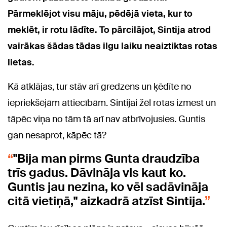
Pārmeklējot visu māju, pēdējā vieta, kur to
meklēt, ir rotu lādīte. To pārcilājot, Sintija atrod
vairākas šādas tādas ilgu laiku neaiztiktas rotas
lietas.
Kā atklājas, tur stāv arī gredzens un ķēdīte no
iepriekšējām attiecībām. Sintijai žēl rotas izmest un
tāpēc viņa no tām tā arī nav atbrīvojusies. Guntis
gan nesaprot, kāpēc tā?
"Bija man pirms Gunta draudzība
trīs gadus. Dāvināja vis kaut ko.
Guntis jau nezina, ko vēl sadāvināja
citā vietiņā," aizkadrā atzīst Sintija.