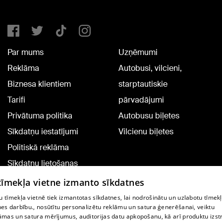
Par mums
Uzņēmumi
Reklāma
Autobusi, vilcieni,
Biznesa klientiem
starptautiskie
Tarifi
pārvadājumi
Privātuma politika
Autobusu biļetes
Sīkdatņu iestatījumi
Vilcienu biļetes
Politiskā reklāma
Sīkdatņu lietošanas
noteikumi
 tīmekļa vietne izmanto sīkdatnes
Komentāru pievienošana
 tīmekļa vietnē tiek izmantotas sīkdatnes, lai nodrošinātu un uzlabotu tīmek
nes darbību., nosūtītu personalizētu reklāmu un satura ģenerēšanai, veiktu
āmas un satura mērījumus, auditorijas datu apkopošanu, kā arī produktu izst
TV programma