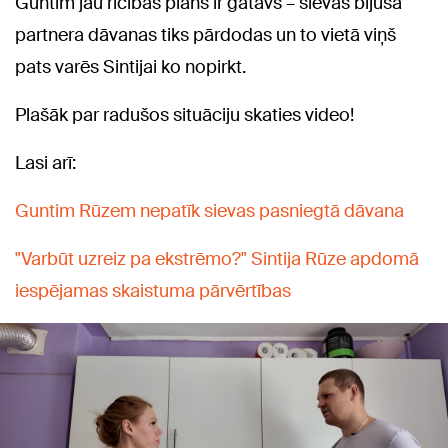
Guntim jau rīcības plāns ir gatavs – sievas bijušā
partnera dāvanas tiks pārdodas un to vietā viņš
pats varēs Sintijai ko nopirkt.
Plašāk par radušos situāciju skaties video!
Lasi arī:
Guntim Rūzem nepatīk sievas pasniegtā dāvana
"Varbūt uzreiz pa ekstrēmo?" Sintija Rūze apdomā
iespējamas skaistuma pārvērtības