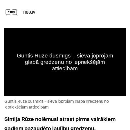
1188.lv
Guntis Rūze dusmīgs – sieva joprojām glabā gredzenu no
iepriekšējām attiecībām
Sintija Rūze nolēmusi atrast pirms vairākiem
gadiem pazaudēto laulību gredzenu.