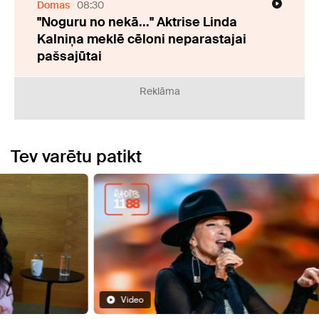
Domas
08:30
"Noguru no nekā..." Aktrise Linda
Kalniņa meklē cēloni neparastajai
pašsajūtai
Reklāma
Tev varētu patikt
Video