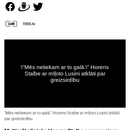
1188.lv
"Mēs netiekam ar to galā." Horens Stalbe ar mīļoto Lusini atklāti
par greizsirdību