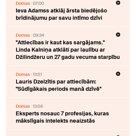
Domas
07:00
Ieva Adamss atklāj ārsta biedējošo
brīdinājumu par savu intīmo dzīvi
Domas
09:34
"Attiecības ir kaut kas sargājams."
Linda Kalniņa atklāti par laulību ar
Džilindžeru un 27 gadu vecuma starpību
Domas
13:51
Lauris Dzelzītis par attiecībām:
"Sūdīgākais periods manā dzīvē"
Domas
13:56
Eksperts nosauc 7 profesijas, kuras
mākslīgais intelekts neaizstās