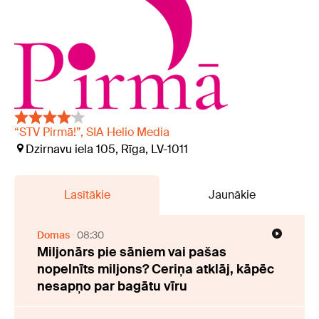
“STV Pirmā!”, SIA Helio Media
Dzirnavu iela 105, Rīga, LV-1011
Lasītākie
Jaunākie
Domas
08:30
Miljonārs pie sāniem vai pašas
nopelnīts miljons? Ceriņa atklāj, kāpēc
nesapņo par bagātu vīru