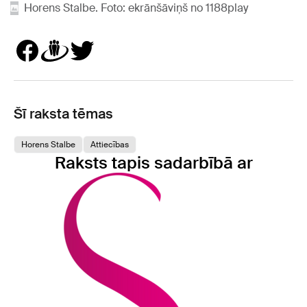
Horens Stalbe. Foto: ekrānšāviņš no 1188play
Šī raksta tēmas
Horens Stalbe
Attiecības
Raksts tapis sadarbībā ar