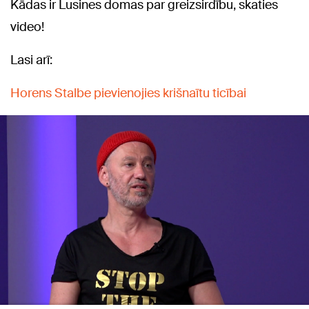
Kādas ir Lusines domas par greizsirdību, skaties
video!
Lasi arī:
Horens Stalbe pievienojies krišnaītu ticībai