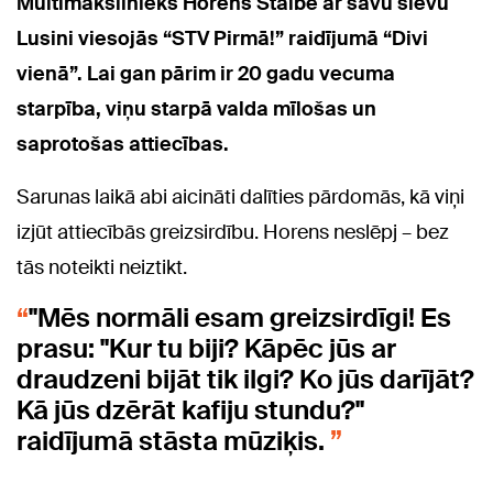
Multimākslinieks Horens Stalbe ar savu sievu
Lusini viesojās “STV Pirmā!” raidījumā “Divi
vienā”. Lai gan pārim ir 20 gadu vecuma
starpība, viņu starpā valda mīlošas un
saprotošas attiecības.
Sarunas laikā abi aicināti dalīties pārdomās, kā viņi
izjūt attiecībās greizsirdību. Horens neslēpj – bez
tās noteikti neiztikt.
"Mēs normāli esam greizsirdīgi! Es
prasu: "Kur tu biji? Kāpēc jūs ar
draudzeni bijāt tik ilgi? Ko jūs darījāt?
Kā jūs dzērāt kafiju stundu?"
raidījumā stāsta mūziķis.