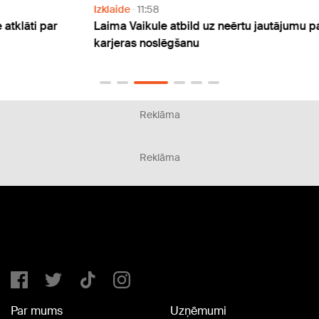
Izklaide
11:58
Izklai
Laima Vaikule atbild uz neērtu jautājumu par
Elita
karjeras noslēgšanu
atzīš
Reklāma
Reklāma
Par mums
Uzņēmumi