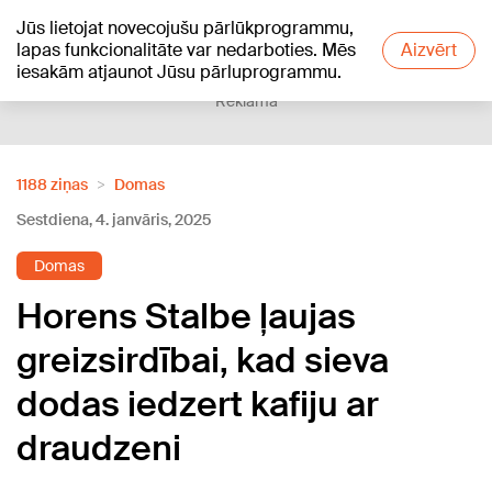
Jūs lietojat novecojušu pārlūkprogrammu,
+19
°C
lapas funkcionalitāte var nedarboties. Mēs
Aizvērt
iesakām atjaunot Jūsu pārluprogrammu.
Reklāma
1188 ziņas
Domas
Sestdiena, 4. janvāris, 2025
Domas
Horens Stalbe ļaujas
greizsirdībai, kad sieva
dodas iedzert kafiju ar
draudzeni