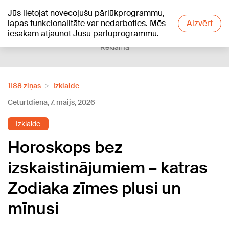
Jūs lietojat novecojušu pārlūkprogrammu,
+13
°C
lapas funkcionalitāte var nedarboties. Mēs
Aizvērt
iesakām atjaunot Jūsu pārluprogrammu.
Reklāma
1188 ziņas
Izklaide
Ceturtdiena, 7. maijs, 2026
Izklaide
Horoskops bez
izskaistinājumiem – katras
Zodiaka zīmes plusi un
mīnusi