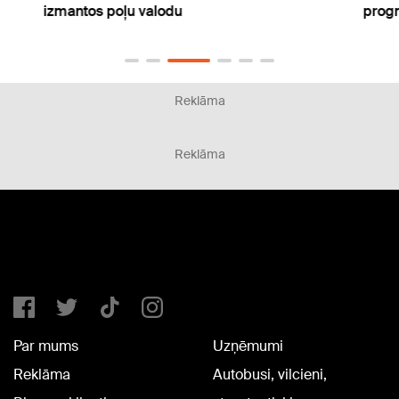
izmantos poļu valodu
progn
Reklāma
Reklāma
Par mums
Uzņēmumi
Reklāma
Autobusi, vilcieni,