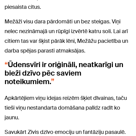
piesaista citus.
Mežāži visu dara pārdomāti un bez steigas. Viņi
nelec nezināmajā un rūpīgi izvērtē katru soli. Lai arī
citiem tas var šķist pārāk lēni, Mežāžu pacietība un
darba spējas parasti atmaksājas.
Ūdensvīri ir oriģināli, neatkarīgi un
bieži dzīvo pēc saviem
noteikumiem.
Apkārtējiem viņu idejas reizēm šķiet dīvainas, taču
tieši viņu nestandarta domāšana palīdz radīt ko
jaunu.
Savukārt Zivis dzīvo emociju un fantāziju pasaulē.