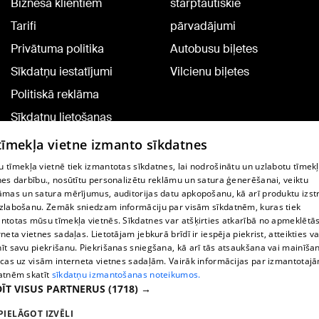
Biznesa klientiem
starptautiskie
Tarifi
pārvadājumi
Privātuma politika
Autobusu biļetes
Sīkdatņu iestatījumi
Vilcienu biļetes
Politiskā reklāma
Sīkdatņu lietošanas
noteikumi
 tīmekļa vietne izmanto sīkdatnes
Komentāru pievienošana
 tīmekļa vietnē tiek izmantotas sīkdatnes, lai nodrošinātu un uzlabotu tīmek
nes darbību., nosūtītu personalizētu reklāmu un satura ģenerēšanai, veiktu
āmas un satura mērījumus, auditorijas datu apkopošanu, kā arī produktu izst
TV programma
zlabošanu. Zemāk sniedzam informāciju par visām sīkdatnēm, kuras tiek
Līguma noteikumi
ntotas mūsu tīmekļa vietnēs. Sīkdatnes var atšķirties atkarībā no apmeklētā
rneta vietnes sadaļas. Lietotājam jebkurā brīdī ir iespēja piekrist, atteikties va
360 Ziņu kontakti
īt savu piekrišanu. Piekrišanas sniegšana, kā arī tās atsaukšana vai mainīša
ecas uz visām interneta vietnes sadaļām. Vairāk informācijas par izmantotaj
Helio Media
atnēm skatīt
sīkdatņu izmantošanas noteikumos.
ĪT VISUS PARTNERUS
(1718) →
Portāla palīdzības dienests: e-pasts -
info@1188.lv
PIELĀGOT IZVĒLI