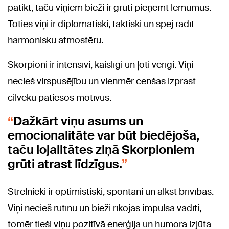
patikt, taču viņiem bieži ir grūti pieņemt lēmumus.
Toties viņi ir diplomātiski, taktiski un spēj radīt
harmonisku atmosfēru.
Skorpioni ir intensīvi, kaislīgi un ļoti vērīgi. Viņi
necieš virspusējību un vienmēr cenšas izprast
cilvēku patiesos motīvus.
Dažkārt viņu asums un
emocionalitāte var būt biedējoša,
taču lojalitātes ziņā Skorpioniem
grūti atrast līdzīgus.
Strēlnieki ir optimistiski, spontāni un alkst brīvības.
Viņi necieš rutīnu un bieži rīkojas impulsa vadīti,
tomēr tieši viņu pozitīvā enerģija un humora izjūta