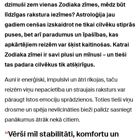
dzimuši zem vienas Zodiaka zīmes, mēdz būt
līdzīgas rakstura iezīmes? Astroloģija jau
gadiem cenšas izskaidrot ne tikai cilvēku stiprās
puses, bet arī paradumus un īpašības, kas
apkārtējiem reizēm var šķist kaitinošas. Katrai
Zodiaka zīmei ir savi plusi un mīnusi – un tieši
tas padara cilvēkus tik atšķirīgus.
Auni ir enerģiski, impulsīvi un ātri rīkojas, taču
reizēm viņu nepacietība un straujais raksturs var
pāraugt īstos emociju sprādzienos. Toties tieši viņu
drosme un spēja nevilcināties bieži palīdz sasniegt
panākumus ātrāk nekā citiem.
Vērši mīl stabilitāti, komfortu un