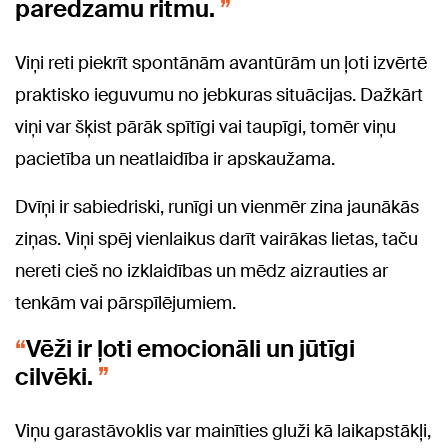
paredzamu ritmu.
Viņi reti piekrīt spontānām avantūrām un ļoti izvērtē
praktisko ieguvumu no jebkuras situācijas. Dažkārt
viņi var šķist pārāk spītīgi vai taupīgi, tomēr viņu
pacietība un neatlaidība ir apskaužama.
Dvīņi ir sabiedriski, runīgi un vienmēr zina jaunākās
ziņas. Viņi spēj vienlaikus darīt vairākas lietas, taču
nereti cieš no izklaidības un mēdz aizrauties ar
tenkām vai pārspīlējumiem.
Vēži ir ļoti emocionāli un jūtīgi
cilvēki.
Viņu garastāvoklis var mainīties gluži kā laikapstākļi,