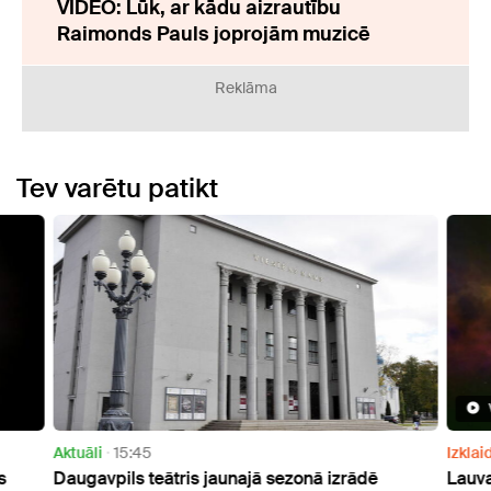
VIDEO: Lūk, ar kādu aizrautību
Raimonds Pauls joprojām muzicē
Reklāma
Tev varētu patikt
Aktuāli
15:45
Izklai
s
Daugavpils teātris jaunajā sezonā izrādē
Lauva