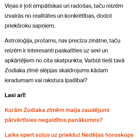
Viņas ir ļoti empātiskas un radošas, taču reizēm
izvairās no realitātes un konkrētības, dodot
priekšroku sapņiem.
Astroloģija, protams, nav precīza zinātne, taču
reizēm ir interesanti paskatīties uz sevi un
apkārtējiem no cita skatpunkta. Varbūt tieši tavā
Zodiaka zīmē
slēpjas skaidrojums kādam
ieradumam vai rakstura īpašībai?
Lasi arī!
Kurām Zodiaka zīmēm maija zaudējumi
pārvērtīsies negaidītos panākumos?
Laiks spert soļus uz priekšu! Nedēļas horoskops