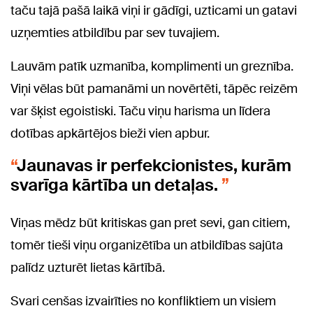
taču tajā pašā laikā viņi ir gādīgi, uzticami un gatavi
uzņemties atbildību par sev tuvajiem.
Lauvām patīk uzmanība, komplimenti un greznība.
Viņi vēlas būt pamanāmi un novērtēti, tāpēc reizēm
var šķist egoistiski. Taču viņu harisma un līdera
dotības apkārtējos bieži vien apbur.
Jaunavas ir perfekcionistes, kurām
svarīga kārtība un detaļas.
Viņas mēdz būt kritiskas gan pret sevi, gan citiem,
tomēr tieši viņu organizētība un atbildības sajūta
palīdz uzturēt lietas kārtībā.
Svari cenšas izvairīties no konfliktiem un visiem