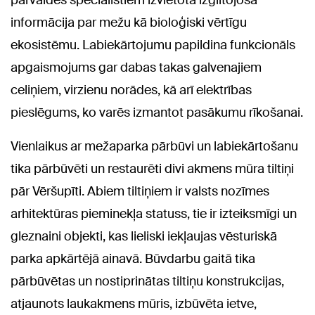
pārvaldes speciālistiem izvietota izglītojoša
informācija par mežu kā bioloģiski vērtīgu
ekosistēmu. Labiekārtojumu papildina funkcionāls
apgaismojums gar dabas takas galvenajiem
celiņiem, virzienu norādes, kā arī elektrības
pieslēgums, ko varēs izmantot pasākumu rīkošanai.
Vienlaikus ar mežaparka pārbūvi un labiekārtošanu
tika pārbūvēti un restaurēti divi akmens mūra tiltiņi
pār Vēršupīti. Abiem tiltiņiem ir valsts nozīmes
arhitektūras pieminekļa statuss, tie ir izteiksmīgi un
gleznaini objekti, kas lieliski iekļaujas vēsturiskā
parka apkārtējā ainavā. Būvdarbu gaitā tika
pārbūvētas un nostiprinātas tiltiņu konstrukcijas,
atjaunots laukakmens mūris, izbūvēta ietve,