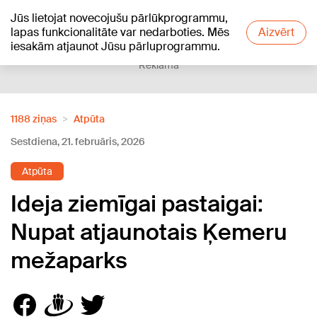
Jūs lietojat novecojušu pārlūkprogrammu,
+20
°C
lapas funkcionalitāte var nedarboties. Mēs
Aizvērt
iesakām atjaunot Jūsu pārluprogrammu.
Reklāma
1188 ziņas
Atpūta
Sestdiena, 21. februāris, 2026
Atpūta
Ideja ziemīgai pastaigai:
Nupat atjaunotais Ķemeru
mežaparks