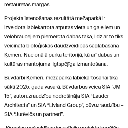
restaurētas margas.
Projekta īstenošanas rezultātā mežaparkā ir
izveidota labiekārtota atpūtas vieta un gājējiem un
velobraucējiem piemērota dabas taka, līdz ar to tiks
veicināta bioloģiskās daudzveidības saglabāšana
Ķemeru Nacionālā parka teritorijā, kā arī dabas un
kultūras mantojuma ilgtspējīga izmantošana.
Būvdarbi Ķemeru mežaparka labiekārtošanai tika
sākti 2025. gada vasarā. Būvdarbus veica SIA “JM
15”, autoruzraudzību nodrošināja SIA “Lauder
Architects” un SIA “Livland Group”, būvuzraudzību –
SIA “Jurēvičs un partneri”.