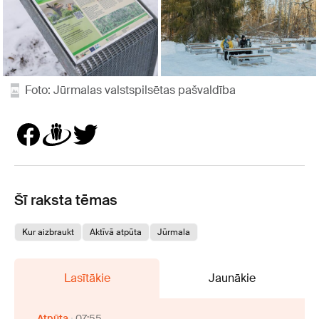
Foto: Jūrmalas valstspilsētas pašvaldība
Šī raksta tēmas
Kur aizbraukt
Aktīvā atpūta
Jūrmala
Lasītākie
Jaunākie
Atpūta
07:55