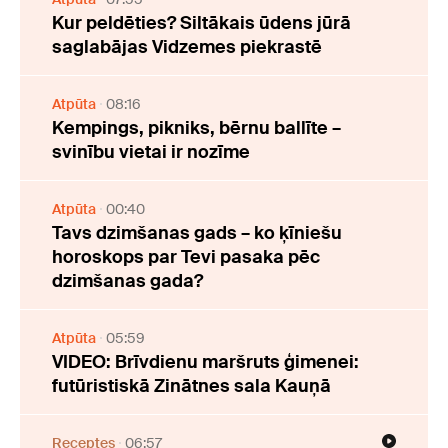
Kur peldēties? Siltākais ūdens jūrā
saglabājas Vidzemes piekrastē
Atpūta
08:16
Kempings, pikniks, bērnu ballīte –
svinību vietai ir nozīme
Atpūta
00:40
Tavs dzimšanas gads – ko ķīniešu
horoskops par Tevi pasaka pēc
dzimšanas gada?
Atpūta
05:59
VIDEO: Brīvdienu maršruts ģimenei:
futūristiskā Zinātnes sala Kauņā
Receptes
06:57