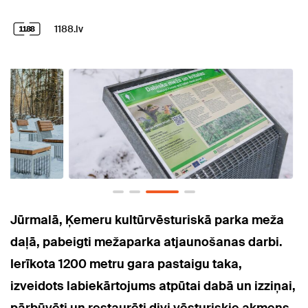
1188.lv
Jūrmalā, Ķemeru kultūrvēsturiskā parka meža
daļā, pabeigti mežaparka atjaunošanas darbi.
Ierīkota 1200 metru gara pastaigu taka,
izveidots labiekārtojums atpūtai dabā un izziņai,