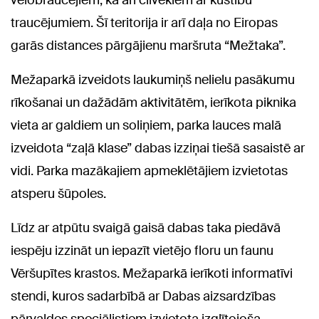
velobraucējiem, kā arī cilvēkiem ar kustību
traucējumiem. Šī teritorija ir arī daļa no Eiropas
garās distances pārgājienu maršruta “Mežtaka”.
Mežaparkā izveidots laukumiņš nelielu pasākumu
rīkošanai un dažādām aktivitātēm, ierīkota piknika
vieta ar galdiem un soliņiem, parka lauces malā
izveidota “zaļā klase” dabas izziņai tiešā sasaistē ar
vidi. Parka mazākajiem apmeklētājiem izvietotas
atsperu šūpoles.
Līdz ar atpūtu svaigā gaisā dabas taka piedāvā
iespēju izzināt un iepazīt vietējo floru un faunu
Vēršupītes krastos. Mežaparkā ierīkoti informatīvi
stendi, kuros sadarbībā ar Dabas aizsardzības