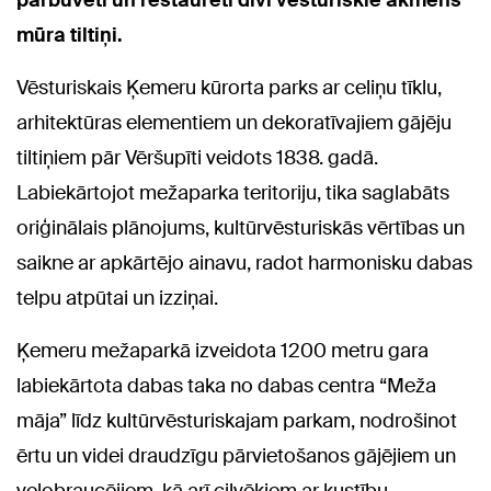
pārbūvēti un restaurēti divi vēsturiskie akmens
mūra tiltiņi.
Vēsturiskais Ķemeru kūrorta parks ar celiņu tīklu,
arhitektūras elementiem un dekoratīvajiem gājēju
tiltiņiem pār Vēršupīti veidots 1838. gadā.
Labiekārtojot mežaparka teritoriju, tika saglabāts
oriģinālais plānojums, kultūrvēsturiskās vērtības un
saikne ar apkārtējo ainavu, radot harmonisku dabas
telpu atpūtai un izziņai.
Ķemeru mežaparkā izveidota 1200 metru gara
labiekārtota dabas taka no dabas centra “Meža
māja” līdz kultūrvēsturiskajam parkam, nodrošinot
ērtu un videi draudzīgu pārvietošanos gājējiem un