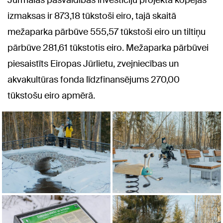
Jūrmalas pašvaldības investīciju projekta kopējās
izmaksas ir 873,18 tūkstoši eiro, tajā skaitā
mežaparka pārbūve 555,57 tūkstoši eiro un tiltiņu
pārbūve 281,61 tūkstotis eiro. Mežaparka pārbūvei
piesaistīts Eiropas Jūrlietu, zvejniecības un
akvakultūras fonda līdzfinansējums 270,00
tūkstošu eiro apmērā.