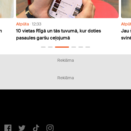
Atpūta
12:33
Atpūt
m
10 vietas Rīgā un tās tuvumā, kur doties
Jau š
pasaules garšu ceļojumā
svinē
Reklāma
Reklāma