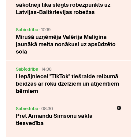
sākotnēji tika slēgts robežpunkts uz
Latvijas-Baltkrievijas robežas
Sabiedrība
10:19
Mirušā uzņēmēja Valērija Maligina
jaunākā meita nonākusi uz apsūdzēto
sola
Sabiedrība
14:38
Liepājniecei "TikTok" tiešraide reibumā
beidzas ar roku dzelžiem un atņemtiem
bērniem
Sabiedrība
08:30
Pret Armandu Simsonu sākta
tiesvedība