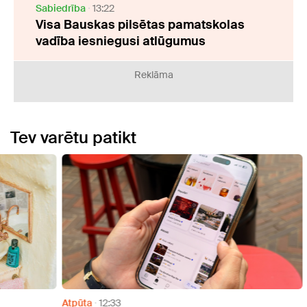
Sabiedrība
13:22
Visa Bauskas pilsētas pamatskolas
vadība iesniegusi atlūgumus
Reklāma
Tev varētu patikt
Atpūta
12:33
Atpūt