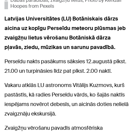
Dabas parādības, zvaigžņu lietus, Photo by Kendall
Hoopes from Pexels
Latvijas Universitātes (LU) Botāniskais dārzs
aicina uz kopīgu Perseīdu meteoru plūsmas jeb
zvaigžņu lietus vērošanu Botāniskā dārza
pļavās, ziedu, mūzikas un sarunu pavadībā.
Perseīdu nakts pasākums sāksies 12.augustā plkst.
21.00 un turpināsies līdz pat plkst. 2.00 naktī.
Vakaru atklās LU astronoms Vitālijs Kuzmovs, kurš
pastāstīs, kā radies Perseīdu vārds, ko šajās naktīs
iespējams novērot debesīs, un aicinās doties nelielā
zvaigznāju ekskursijā.
Zvaigžņu vērošanu pavadīs atmosfēriska