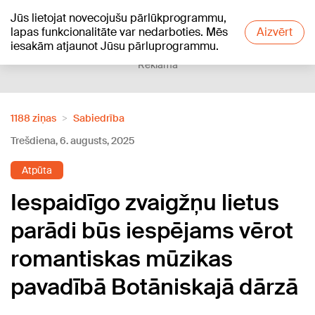
Jūs lietojat novecojušu pārlūkprogrammu,
+25
°C
lapas funkcionalitāte var nedarboties. Mēs
Aizvērt
iesakām atjaunot Jūsu pārluprogrammu.
Reklāma
1188 ziņas
Sabiedrība
Trešdiena, 6. augusts, 2025
Atpūta
Iespaidīgo zvaigžņu lietus
parādi būs iespējams vērot
romantiskas mūzikas
pavadībā Botāniskajā dārzā