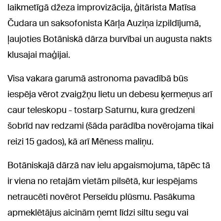
laikmetīgā džeza improvizācija, ģitārista Matīsa
Čudara un saksofonista Kārļa Auziņa izpildījumā,
ļaujoties Botāniskā dārza burvībai un augusta nakts
klusajai maģijai.
Visa vakara garumā astronoma pavadībā būs
iespēja vērot zvaigžņu lietu un debesu ķermeņus arī
caur teleskopu - tostarp Saturnu, kura gredzeni
šobrīd nav redzami (šāda parādība novērojama tikai
reizi 15 gados), kā arī Mēness maliņu.
Botāniskajā dārzā nav ielu apgaismojuma, tāpēc tā
ir viena no retajām vietām pilsētā, kur iespējams
netraucēti novērot Perseīdu plūsmu. Pasākuma
apmeklētājus aicinām ņemt līdzi siltu segu vai