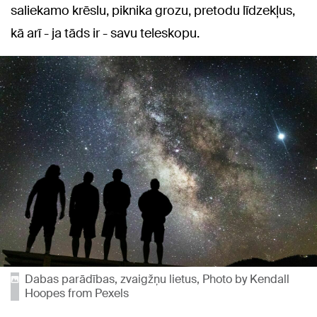
saliekamo krēslu, piknika grozu, pretodu līdzekļus,
kā arī - ja tāds ir - savu teleskopu.
Dabas parādības, zvaigžņu lietus, Photo by Kendall
Hoopes from Pexels