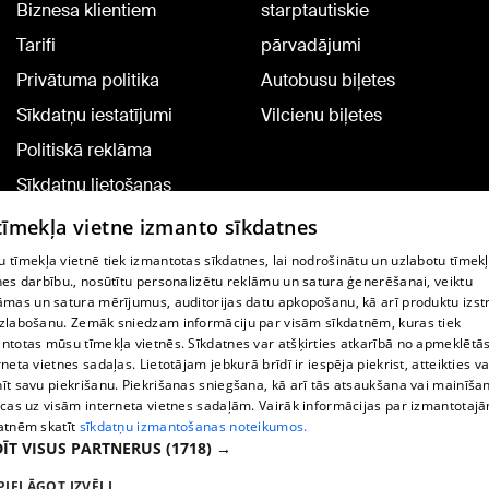
Biznesa klientiem
starptautiskie
Tarifi
pārvadājumi
Privātuma politika
Autobusu biļetes
Sīkdatņu iestatījumi
Vilcienu biļetes
Politiskā reklāma
Sīkdatņu lietošanas
noteikumi
 tīmekļa vietne izmanto sīkdatnes
Komentāru pievienošana
 tīmekļa vietnē tiek izmantotas sīkdatnes, lai nodrošinātu un uzlabotu tīmek
nes darbību., nosūtītu personalizētu reklāmu un satura ģenerēšanai, veiktu
āmas un satura mērījumus, auditorijas datu apkopošanu, kā arī produktu izst
TV programma
zlabošanu. Zemāk sniedzam informāciju par visām sīkdatnēm, kuras tiek
Līguma noteikumi
ntotas mūsu tīmekļa vietnēs. Sīkdatnes var atšķirties atkarībā no apmeklētā
rneta vietnes sadaļas. Lietotājam jebkurā brīdī ir iespēja piekrist, atteikties va
360 Ziņu kontakti
īt savu piekrišanu. Piekrišanas sniegšana, kā arī tās atsaukšana vai mainīša
ecas uz visām interneta vietnes sadaļām. Vairāk informācijas par izmantotaj
Helio Media
atnēm skatīt
sīkdatņu izmantošanas noteikumos.
ĪT VISUS PARTNERUS
(1718) →
Portāla palīdzības dienests: e-pasts -
info@1188.lv
PIELĀGOT IZVĒLI