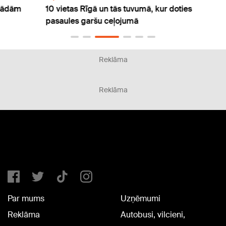
m
10 vietas Rīgā un tās tuvumā, kur doties
Jau š
pasaules garšu ceļojumā
svinē
Reklāma
Reklāma
Par mums
Uzņēmumi
Reklāma
Autobusi, vilcieni,