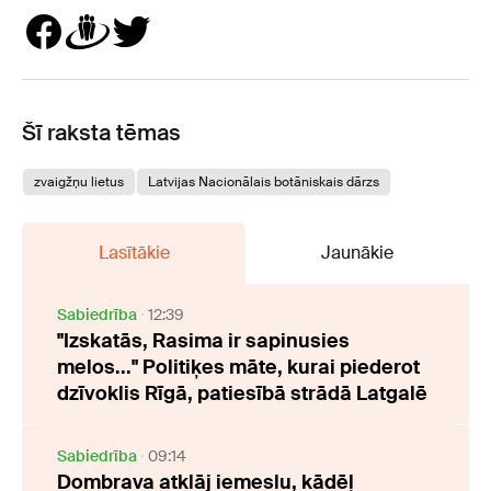
Šī raksta tēmas
zvaigžņu lietus
Latvijas Nacionālais botāniskais dārzs
Lasītākie
Jaunākie
Sabiedrība
12:39
"Izskatās, Rasima ir sapinusies
melos..." Politiķes māte, kurai piederot
dzīvoklis Rīgā, patiesībā strādā Latgalē
Sabiedrība
09:14
Dombrava atklāj iemeslu, kādēļ