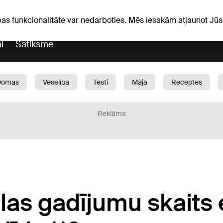
iņas
Horoskopi
pas funkcionalitāte var nedarboties. Mēs iesakām atjaunot J
i
Satiksme
Domas
Veselība
Testi
Māja
Receptes
Bērni
Auto
1188 play
Sports
Bizness
Reklāma
as gadījumu skaits 