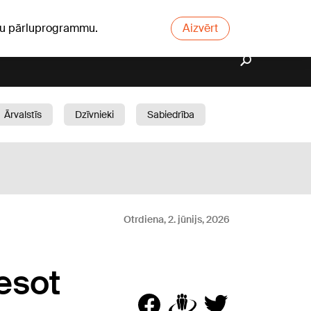
ūsu pārluprogrammu.
Aizvērt
Ārvalstīs
Dzīvnieki
Sabiedrība
Dārzs
Otrdiena, 2. jūnijs, 2026
esot