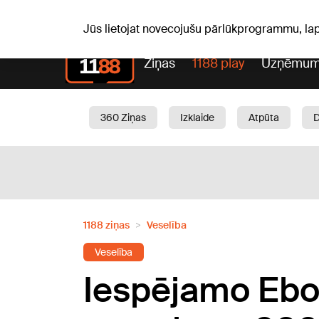
Laika z
C, 06.08.2026.
+25
°C
Aisma, Askolds
Jūs lietojat novecojušu pārlūkprogrammu, la
Ziņas
1188 play
Uzņēmum
360 Ziņas
Izklaide
Atpūta
Aktuāli
Satiksme
Skaistumam
1188 ziņas
Veselība
Veselība
Iespējamo Ebol