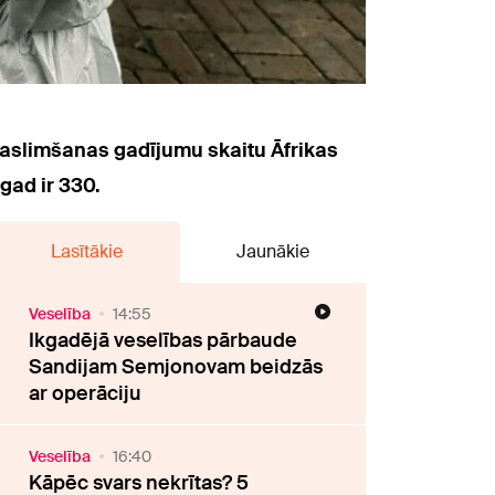
saslimšanas gadījumu skaitu Āfrikas
gad ir 330.
Lasītākie
Jaunākie
Veselība
14:55
Ikgadējā veselības pārbaude
Sandijam Semjonovam beidzās
ar operāciju
Veselība
16:40
Kāpēc svars nekrītas? 5