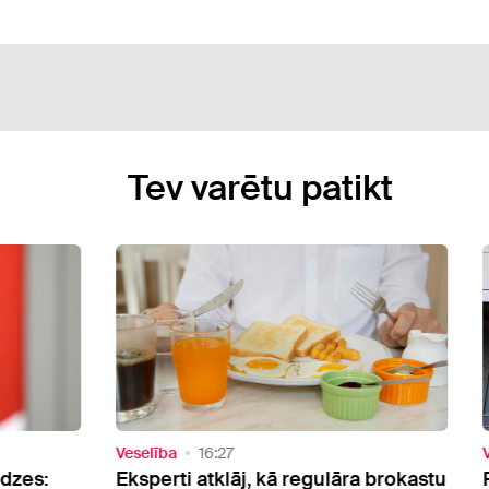
Tev varētu patikt
Veselība
15:41
ā regulāra brokastu
Rīgas Dzemdību nams finansē