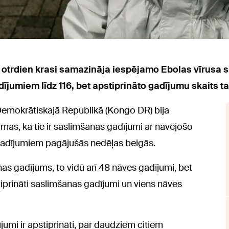
 otrdien krasi samazināja iespējamo Ebolas vīrusa 
ījumiem līdz 116, bet apstiprināto gadījumu skaits ta
Demokrātiskajā Republikā (Kongo DR) bija
domas, ka tie ir saslimšanas gadījumi ar nāvējošo
 gadījumiem pagājušās nedēļas beigās.
as gadījums, to vidū arī 48 nāves gadījumi, bet
tiprināti saslimšanas gadījumi un viens nāves
umi ir apstiprināti, par daudziem citiem