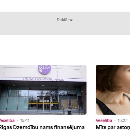
Reklāma
Veselība
15:27
Sabie
juma
Mīts par astoņām glāzēm dienā:
Rink