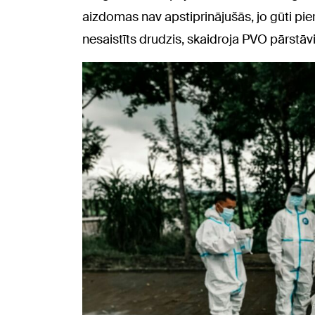
aizdomas nav apstiprinājušās, jo gūti pierā
nesaistīts drudzis, skaidroja PVO pārstāv