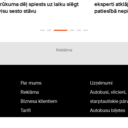
ēgt
eksperti atklāj, cik daudz ūdens
papi
patiesībā nepieciešams
cuku
Reklāma
Par mums
Uzņēmumi
Reklāma
Autobusi, vilcieni,
Biznesa klientiem
starptautiskie pā
Tarifi
Autobusu biļetes
Privātuma politika
Vilcienu biļetes