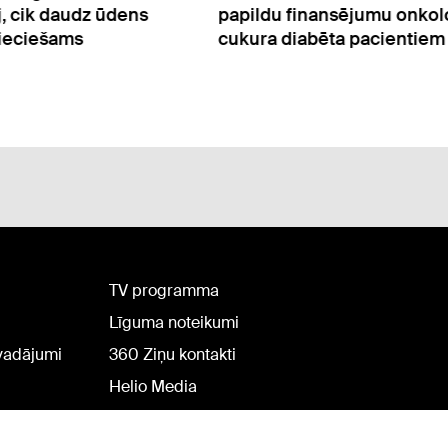
ldu finansējumu onkoloģijas un
bet ātrāk: kā ikv
ra diabēta pacientiem
ietekmēs lielā sl
TV programma
Līguma noteikumi
rvadājumi
360 Ziņu kontakti
Helio Media