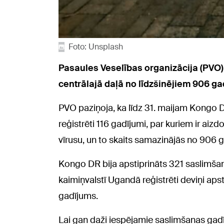
Foto: Unsplash
Pasaules Veselības organizācija (PVO)
centrālajā daļā no līdzšinējiem 906 gad
PVO paziņoja, ka līdz 31. maijam Kongo 
reģistrēti 116 gadījumi, par kuriem ir aiz
vīrusu, un to skaits samazinājās no 906
Kongo DR bija apstiprināts 321 saslimšan
kaimiņvalstī Ugandā reģistrēti deviņi aps
gadījums.
Lai gan daži iespējamie saslimšanas gadīj