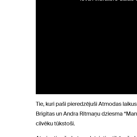
Tie, kuri paši pieredzējuši Atmodas laik
Brigitas un Andra Ritmaņu dziesma “Manai
cilvēku tūkstoši.