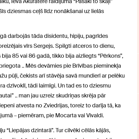
aiku, Ieva Akuratere raidījumā “Pasaki to skaļi”
 šīs dziesmas ceļš līdz nonākšanai uz lielās
 darbojās tāda disidentu, hipiju, pagrīdes
reizējais vīrs Sergejs. Spilgti atceros to dienu,
bija 85 vai 86 gadā, tikko bija aizliegts “Pērkons”,
priegota .. Mēs devāmies pie Brīvības pieminekļa
užu pūļi, čekists arī stāvēja savā mundierī ar pelēku
a dzīvoklī, tādi laimīgi. Un tad es to dziesmu
tautai” .. man jau uzreiz skudriņas skrēja pār
slepeni atvesta no Zviedrijas, toreiz to darīja tā, ka
ojumā – piemēram, pie Mocarta vai Vivaldi.
u “Liepājas dzintarā”. Tur cilvēki cēlās kājās,