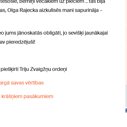
ātesošie, bērniņi vecākiem uz pleciem .. tas bija
ras, Olga Rajecka aizkulisēs mani sapurināja –
eo jums jānoskatās obligāti, jo sevišķi jaunākajai
v pieredzējuši!
iešķirti Triju Zvaigžņu ordeņi
āsargā savas vērtības
ar krāšņiem pasākumiem