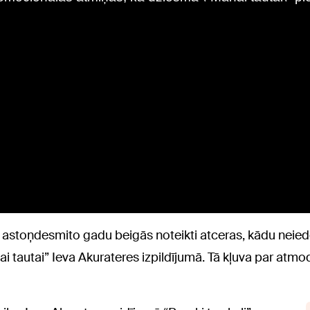
us astoņdesmito gadu beigās noteikti atceras, kādu neied
 tautai” Ieva Akurateres izpildījumā. Tā kļuva par atmo