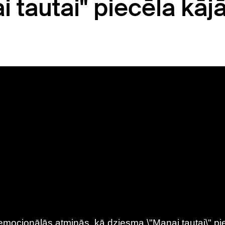
 tautai" piecēla kāj