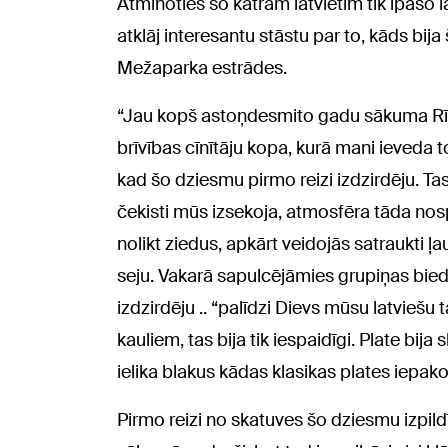
Atminoties šo katram latvietim tik īpašo l
atklāj interesantu stāstu par to, kāds bija
Mežaparka estrādes.
“Jau kopš astoņdesmito gadu sākuma Rīgā
brīvības cīnītāju kopa, kurā mani ieveda to
kad šo dziesmu pirmo reizi izdzirdēju. Tas 
čekisti mūs izsekoja, atmosfēra tāda nos
nolikt ziedus, apkārt veidojās satraukti ļa
seju. Vakarā sapulcējāmies grupiņas biedr
izdzirdēju .. “palīdzi Dievs mūsu latviešu 
kauliem, tas bija tik iespaidīgi. Plate bija 
ielika blakus kādas klasikas plates iepak
Pirmo reizi no skatuves šo dziesmu izpildīj