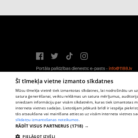
Portāla palīdzības dienests: e-pasts -
info@1188.lv
Copyright © 2004-2026 SIA HELIO MEDIA.
Šī tīmekļa vietne izmanto sīkdatnes
All rights reserved.
Mūsu tīmekļa vietnē tiek izmantotas sīkdatnes, lai nodrošinātu un u
satura ģenerēšanai, veiktu reklāmas un satura mērījumus, auditorij
sniedzam informāciju par visām sīkdatnēm, kuras tiek izmantotas mū
interneta vietnes sadaļas. Lietotājam jebkurā brīdī ir iespēja piekrist
tās atsaukšana vai mainīšana attiecas uz visām interneta vietnes s
sīkdatņu izmantošanas noteikumos.
RĀDĪT VISUS PARTNERUS
(1718) →
PIELĀGOT IZVĒLI