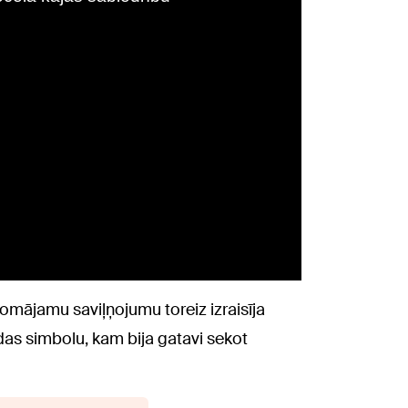
omājamu saviļņojumu toreiz izraisīja
das simbolu, kam bija gatavi sekot