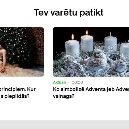
Tev varētu patikt
5 Attēli
Māja
00:00
enta jeb Adventes
Praktiski interjera dizaineres
padomi pieciem dekoratoru ti