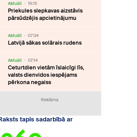
Aktuāli
19:15
Priekules slepkavas aizstāvis
pārsūdzējis apcietinājumu
Aktuāli
07:34
Latvijā sākas solārais rudens
Aktuāli
07:14
Ceturtdien vietām īslaicīgi līs,
valsts dienvidos iespējams
pērkona negaiss
Reklāma
Raksts tapis sadarbībā ar