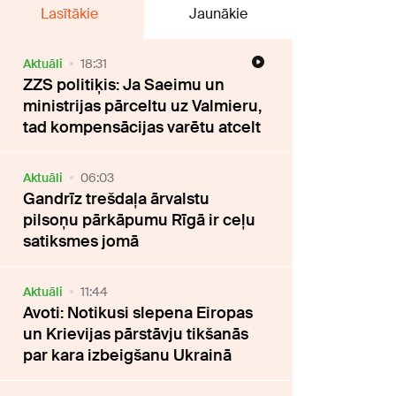
Lasītākie
Jaunākie
Aktuāli
18:31
ZZS politiķis: Ja Saeimu un
ministrijas pārceltu uz Valmieru,
tad kompensācijas varētu atcelt
Aktuāli
06:03
Gandrīz trešdaļa ārvalstu
pilsoņu pārkāpumu Rīgā ir ceļu
satiksmes jomā
Aktuāli
11:44
Avoti: Notikusi slepena Eiropas
un Krievijas pārstāvju tikšanās
par kara izbeigšanu Ukrainā