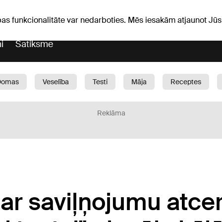
Laika ziņas
Horoskopi
avs
pas funkcionalitāte var nedarboties. Mēs iesakām atjaunot J
i
Satiksme
Domas
Veselība
Testi
Māja
Receptes
Bērni
Auto
1188 play
Sports
Bizness
Reklāma
 ar saviļņojumu atcer