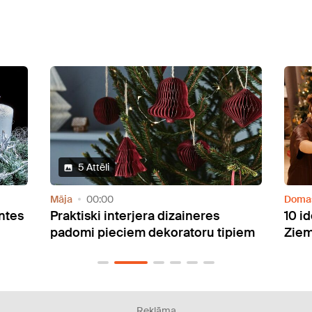
Domas
00:00
Ziema
10 idejas videi draudzīgiem
Dāva
piem
Ziemassvētkiem
Reklāma