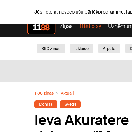
Pk, 07.08.2026.
+16
°C
Mudīte, Vladislava, Vladisl
Jūs lietojat novecojušu pārlūkprogrammu, la
Ziņas
1188 play
Uzņēmum
360 Ziņas
Izklaide
Atpūta
Aktuāli
Satiksme
Skaistumam
1188 ziņas
Aktuāli
Domas
Svētki
Ieva Akuratere