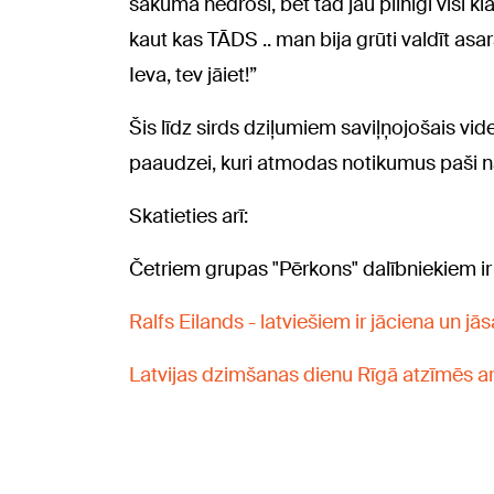
sākumā nedroši, bet tad jau pilnīgi visi kl
kaut kas TĀDS .. man bija grūti valdīt asa
Ieva, tev jāiet!”
Šis līdz sirds dziļumiem saviļņojošais vid
paaudzei, kuri atmodas notikumus paši na
Skatieties arī:
Četriem grupas "Pērkons" dalībniekiem ir p
Ralfs Eilands - latviešiem ir jāciena un j
Latvijas dzimšanas dienu Rīgā atzīmēs 