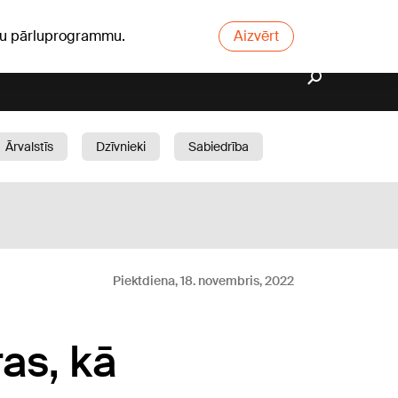
ūsu pārluprogrammu.
Aizvērt
Ārvalstīs
Dzīvnieki
Sabiedrība
Dārzs
Piektdiena, 18. novembris, 2022
as, kā