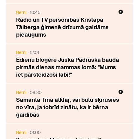
Bērni
10:45
Radio un TV personības Kristapa
Tālberga ģimenē drīzumā gaidāms
pieaugums
Bērni
12:01
Ēdienu blogere Juška Padruška bauda
pirmās dienas mammas lomā: "Mums
iet pārsteidzoši labi!"
Bērni
08:30
Samanta Tīna atklāj, vai būtu šķīrusies
no vīra, ja tobrīd zinātu, ka ir bērna
gaidībās
Bērni
01:00