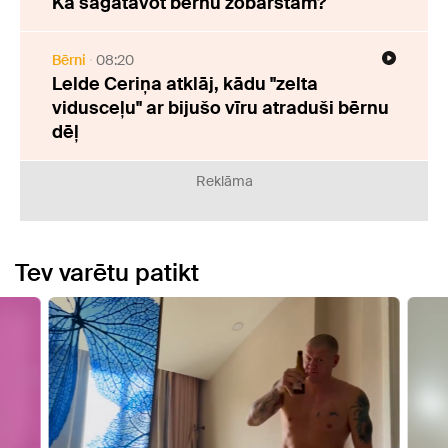
Kā sagatavot bērnu zobārstam?
Bērni
08:20
Lelde Ceriņa atklāj, kādu "zelta
vidusceļu" ar bijušo vīru atraduši bērnu
dēļ
Reklāma
Tev varētu patikt