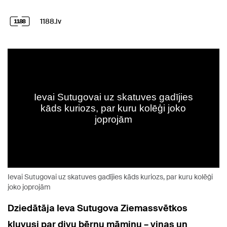
1188.lv
Ievai Sutugovai uz skatuves gadījies kāds kuriozs, par kuru kolēģi
joko joprojām
Dziedātāja Ieva Sutugova Ziemassvētkos
kļuvusi par divu bērnu māmiņu – viņas un