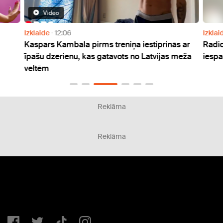
Video
Izklaide
12:06
Izklai
Kaspars Kambala pirms treniņa iestiprinās ar
Radio
īpašu dzērienu, kas gatavots no Latvijas meža
iespa
veltēm
Reklāma
Reklāma