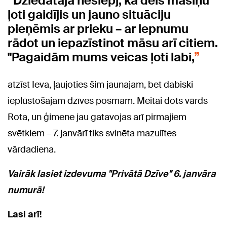
Dziedātāja neslēpj, ka dēls māsiņu
ļoti gaidījis un jauno situāciju
pieņēmis ar prieku – ar lepnumu
rādot un iepazīstinot māsu arī citiem.
"Pagaidām mums veicas ļoti labi,
atzīst Ieva, ļaujoties šim jaunajam, bet dabiski
ieplūstošajam dzīves posmam. Meitai dots vārds
Rota, un ģimene jau gatavojas arī pirmajiem
svētkiem – 7. janvārī tiks svinēta mazulītes
vārdadiena.
Vairāk lasiet izdevuma "Privātā Dzīve" 6. janvāra
numurā!
Lasi arī!