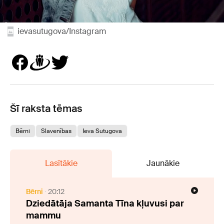
ievasutugova/Instagram
Šī raksta tēmas
Bērni
Slavenības
Ieva Sutugova
Lasītākie
Jaunākie
Bērni
20:12
Dziedātāja Samanta Tīna kļuvusi par
mammu