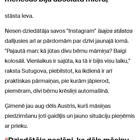
stāsta Ieva.
Nesen dziedātāja savos "Instagram"
īs
ajos stāstos
dalījusies arī ar pārdomām par dzīvi jaunajā lomā.
"Pajautā man: kā jūtas divu bērnu māmiņa? Baigi
kolosāli. Vienlaikus ir sajūta, ka tā ir bijis visu laiku,"
raksta Sutugova, piebilstot, ka ikdienā ir arī
praktiskas pārmaiņas, pie kurām jāpierod,
piemēram, divi bērnu krēsliņi automašīnā.
Ģimenē jau aug dēls Austris, kurš māsiņas
piedzimšanu ļoti gaidījis un jauno situāciju pieņēmis
ar prieku.