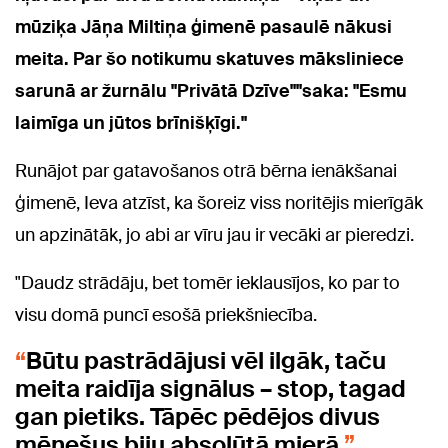
mūziķa Jāņa Miltiņa ģimenē pasaulē nākusi
meita. Par šo notikumu skatuves māksliniece
sarunā ar žurnālu "Privātā Dzīve""saka: "Esmu
laimīga un jūtos brīnišķīgi."
Runājot par gatavošanos otrā bērna ienākšanai
ģimenē, Ieva atzīst, ka šoreiz viss noritējis mierīgāk
un apzinātāk, jo abi ar vīru jau ir vecāki ar pieredzi.
"Daudz strādāju, bet tomēr ieklausījos, ko par to
visu domā puncī esošā priekšniecība.
Būtu pastrādājusi vēl ilgāk, taču
meita raidīja signālus – stop, tagad
gan pietiks. Tāpēc pēdējos divus
mēnešus biju absolūtā mierā,