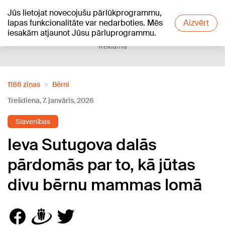
Jūs lietojat novecojušu pārlūkprogrammu,
+18
°C
lapas funkcionalitāte var nedarboties. Mēs
Aizvērt
iesakām atjaunot Jūsu pārluprogrammu.
Reklāma
1188 ziņas
Bērni
Trešdiena, 7. janvāris, 2026
Slavenības
Ieva Sutugova dalās
pārdomās par to, kā jūtas
divu bērnu mammas lomā