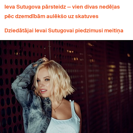
Ieva Sutugova pārsteidz — vien divas nedēļas
pēc dzemdībām aulēkšo uz skatuves
Dziedātājai Ievai Sutugovai piedzimusi meitiņa