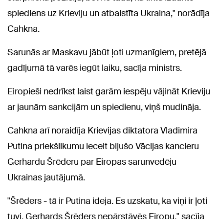
spiediens uz Krieviju un atbalstīta Ukraina," norādīja
Cahkna.
Sarunās ar Maskavu jābūt ļoti uzmanīgiem, pretējā
gadījumā tā varēs iegūt laiku, sacīja ministrs.
Eiropieši nedrīkst laist garām iespēju vājināt Krieviju
ar jaunām sankcijām un spiedienu, viņš mudināja.
Cahkna arī noraidīja Krievijas diktatora Vladimira
Putina priekšlikumu iecelt bijušo Vācijas kancleru
Gerhardu Šrēderu par Eiropas sarunvedēju
Ukrainas jautājumā.
"Šrēders - tā ir Putina ideja. Es uzskatu, ka viņi ir ļoti
tuvi. Gerhards Šrēders nepārstāvēs Eiropu," sacīja