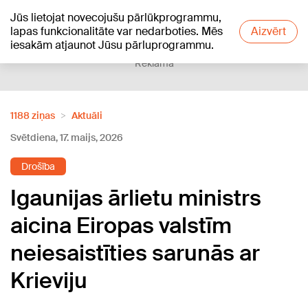
Jūs lietojat novecojušu pārlūkprogrammu,
+21
°C
lapas funkcionalitāte var nedarboties. Mēs
Aizvērt
iesakām atjaunot Jūsu pārluprogrammu.
Reklāma
1188 ziņas
Aktuāli
Svētdiena, 17. maijs, 2026
Drošība
Igaunijas ārlietu ministrs
aicina Eiropas valstīm
neiesaistīties sarunās ar
Krieviju