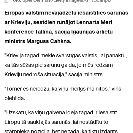
Foto: Spencer Platt/Getty Images/AFP/Scanpix
Eiropas valstīm nevajadzētu iesaistīties sarunās
ar Krieviju, sestdien runājot Lennarta Meri
konferencē Tallinā, sacīja Igaunijas ārlietu
ministrs Marguss Cahkna.
"Krievija tagad meklē svārstīgās valstis, lai panāktu,
ka tās sēžas pie sarunu galda, jo mēs redzam
Krieviju nedrošā situācijā," sacīja ministrs.
"Tomēr es neredzu, ka viņu mērķis mainītos," viņš
piebilda.
"Uzskatu, ka viņu galvenā ideja tagad ir iesaistīt
Eiropu tā sauktajās sarunās, lai nostādītu to
starpnieka pozīcijā, bet ne tādā, ka tiktu izdarīts