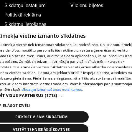
Sīkdatņu iestatījumi
Vilcienu biļetes
Politiskā reklāma
Sīkdatņu lietošanas
noteikumi
 tīmekļa vietne izmanto sīkdatnes
Komentāru pievienošana
 tīmekļa vietnē tiek izmantotas sīkdatnes, lai nodrošinātu un uzlabotu tīmek
nes darbību., nosūtītu personalizētu reklāmu un satura ģenerēšanai, veiktu
āmas un satura mērījumus, auditorijas datu apkopošanu, kā arī produktu izst
TV programma
zlabošanu. Zemāk sniedzam informāciju par visām sīkdatnēm, kuras tiek
Līguma noteikumi
ntotas mūsu tīmekļa vietnēs. Sīkdatnes var atšķirties atkarībā no apmeklētā
rneta vietnes sadaļas. Lietotājam jebkurā brīdī ir iespēja piekrist, atteikties va
360 Ziņu kontakti
īt savu piekrišanu. Piekrišanas sniegšana, kā arī tās atsaukšana vai mainīša
ecas uz visām interneta vietnes sadaļām. Vairāk informācijas par izmantotaj
Helio Media
atnēm skatīt
sīkdatņu izmantošanas noteikumos.
ĪT VISUS PARTNERUS
(1718) →
Portāla palīdzības dienests: e-pasts -
info@1188.lv
PIELĀGOT IZVĒLI
Copyright © 2004-2026 SIA HELIO MEDIA.
All rights reserved.
PIEKRIST VISĀM SĪKDATNĒM
ATSTĀT TEHNISKĀS SĪKDATNES