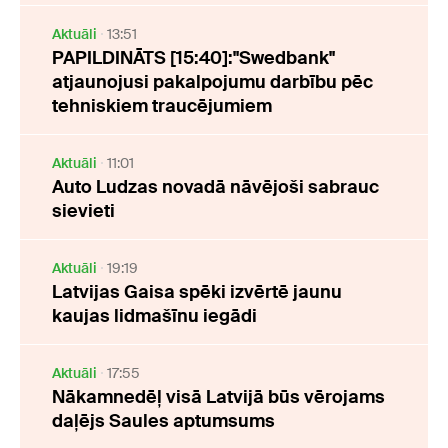
Aktuāli
13:51
PAPILDINĀTS [15:40]:"Swedbank"
atjaunojusi pakalpojumu darbību pēc
tehniskiem traucējumiem
Aktuāli
11:01
Auto Ludzas novadā nāvējoši sabrauc
sievieti
Aktuāli
19:19
Latvijas Gaisa spēki izvērtē jaunu
kaujas lidmašīnu iegādi
Aktuāli
17:55
Nākamnedēļ visā Latvijā būs vērojams
daļējs Saules aptumsums