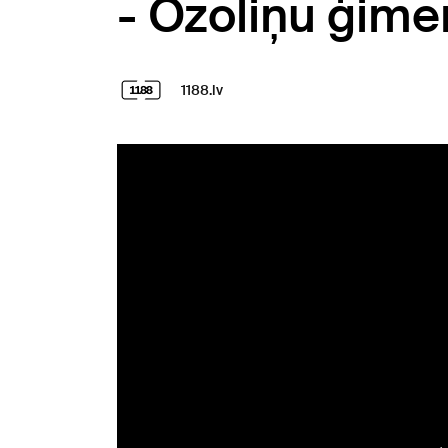
- Ozoliņu ģime
1188.lv