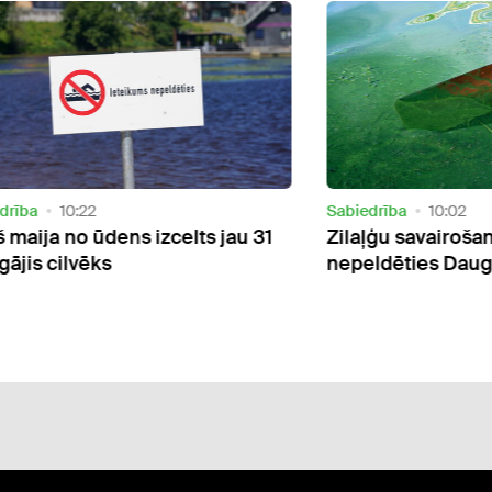
drība
10:22
Sabiedrība
10:02
 maija no ūdens izcelts jau 31
Zilaļģu savairošan
gājis cilvēks
nepeldēties Dauga