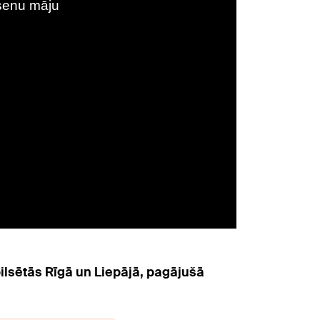
pilsētās Rīgā un Liepājā, pagājušā