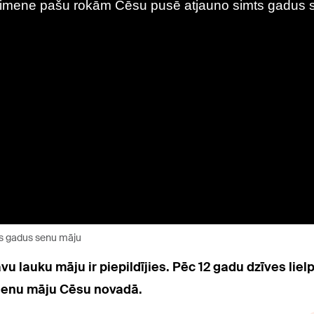
s gadus senu māju
 lauku māju ir piepildījies. Pēc 12 gadu dzīves liel
 senu māju Cēsu novadā.