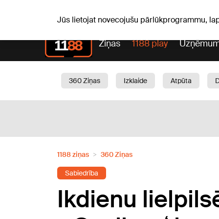
Pk, 07.08.2026.
+16
°C
Mudīte, Vladislava, Vladisl
Jūs lietojat novecojušu pārlūkprogrammu, la
Ziņas
1188 play
Uzņēmum
360 Ziņas
Izklaide
Atpūta
Aktuāli
Satiksme
Skaistumam
1188 ziņas
360 Ziņas
Sabiedrība
Ikdienu lielpil