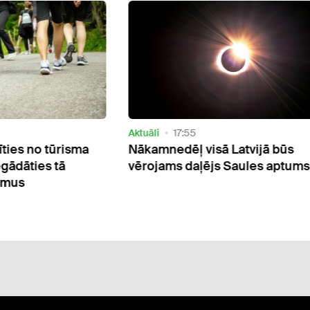
Aktuāli
17:55
īties no tūrisma
Nākamnedēļ visā Latvijā būs
gādāties tā
vērojams daļējs Saules aptum
umus