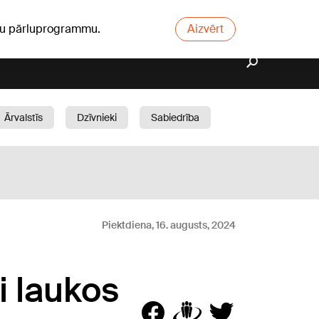
ūsu pārluprogrammu.
Aizvērt
Ārvalstīs
Dzīvnieki
Sabiedrība
Dārzs
Piektdiena, 16. augusts, 2024
i laukos