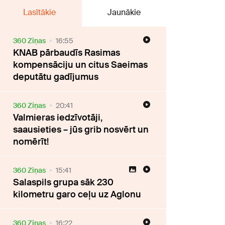
Lasītākie
Jaunākie
360 Ziņas
16:55
KNAB pārbaudīs Rasimas
kompensāciju un citus Saeimas
deputātu gadījumus
360 Ziņas
20:41
Valmieras iedzīvotāji,
saausieties – jūs grib nosvērt un
nomērīt!
360 Ziņas
15:41
Salaspils grupa sāk 230
kilometru garo ceļu uz Aglonu
360 Ziņas
16:22