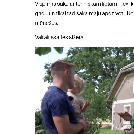
Vispirms sāka ar tehniskām lietām - ievilka
grīdu un tikai tad sāka māju apdzīvot . K
mēnešus.
Vairāk skaties sižetā.