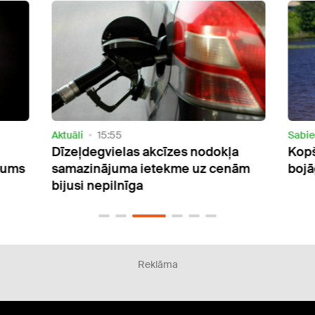
Aktuāli
15:55
Sabie
Dīzeļdegvielas akcīzes nodokļa
Kopš
sums
samazinājuma ietekme uz cenām
bojā
bijusi nepilnīga
Reklāma