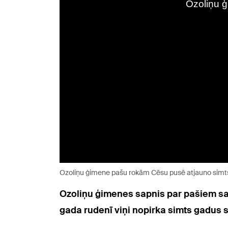
Ozoliņu ģimene pašu rokām Cēsu pusē atjauno simt
Ozoliņu ģimenes sapnis par pašiem savu
gada rudenī viņi nopirka simts gadus