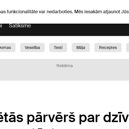
Laika ziņas
Horoskopi
avs
pas funkcionalitāte var nedarboties. Mēs iesakām atjaunot J
i
Satiksme
Domas
Veselība
Testi
Māja
Receptes
Bērni
Auto
1188 play
Sports
Bizness
Reklāma
sētās pārvērš par dzīv