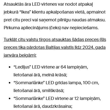
Atsauktās āra LED virtenes var nodot atpakaļ
jebkurā “Ikea” klientu apkalpošanas vietā, apmainot
pret citu preci vai saņemot pilnīgu naudas atmaksu.
Pirkuma apliecinājums (čeks) nav nepieciešams.
Turklāt citu valstu tirgos atsauktas šādas preces (šīs
preces tika pārdotas Baltijas valstīs līdz 2024. gada
janvāra beigām):
“Ledljus” LED virtene ar 64 lampiņām,
lietošanai ārā, melnā krāsā;
“Sommarlånke” LED grīdas lampa, 100 cm,
lietošanai ārā, smilškrāsā;
“Sommarlånke” LED virtene ar 12 lampiņām,
lietošanai ārā, daudzkrāsaina;