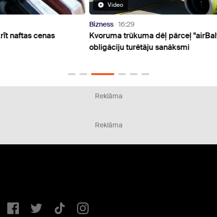
Video
Bizness
16:29
Bizne
Kvoruma trūkuma dēļ pārceļ "airBaltic"
No gr
obligāciju turētāju sanāksmi
iegul
mājo
Reklāma
Reklāma