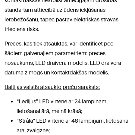
kontaktdakšas neatbilst attiecīgajam drošības
standartam attiecībā uz ūdens iekļūšanas
ierobežošanu, tāpēc pastāv elektriskās strāvas
trieciena risks.
Preces, kas tiek atsauktas, var identificēt pēc
šādiem galvenajiem parametriem: preces
nosaukums, LED draivera modelis, LED draivera
datuma zīmogs un kontaktdakšas modelis.
Baltijas valstīs atsaukto preču saraksts:
“Ledljus” LED virtene ar 24 lampiņām,
lietošanai ārā, melnā krāsā;
“Stråla” LED virtene ar 48 lampiņām, lietošanai
ārā, zvaigzne;