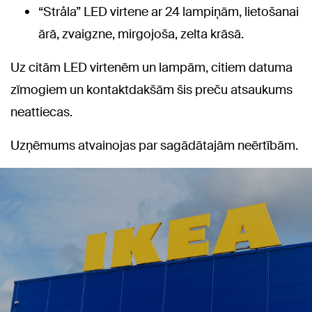
“Stråla” LED virtene ar 24 lampiņām, lietošanai
ārā, zvaigzne, mirgojoša, zelta krāsā.
Uz citām LED virtenēm un lampām, citiem datuma
zīmogiem un kontaktdakšām šis preču atsaukums
neattiecas.
Uzņēmums atvainojas par sagādātajām neērtībām.