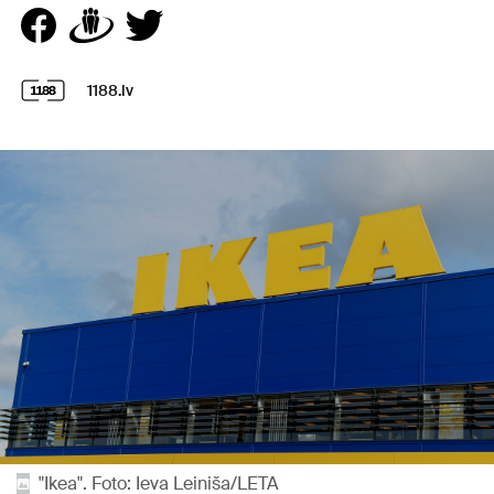
1188.lv
"Ikea". Foto: Ieva Leiniša/LETA