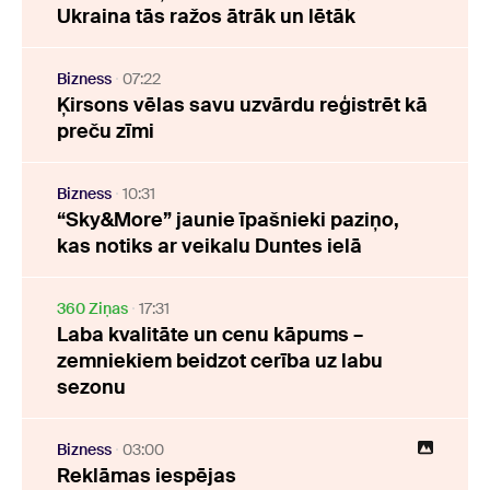
Ukraina tās ražos ātrāk un lētāk
Bizness
07:22
Ķirsons vēlas savu uzvārdu reģistrēt kā
preču zīmi
Bizness
10:31
“Sky&More” jaunie īpašnieki paziņo,
kas notiks ar veikalu Duntes ielā
360 Ziņas
17:31
Laba kvalitāte un cenu kāpums –
zemniekiem beidzot cerība uz labu
sezonu
Bizness
03:00
Reklāmas iespējas