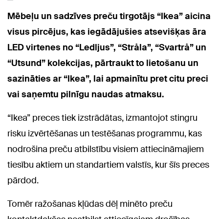
Mēbeļu un sadzīves preču tirgotājs “Ikea” aicina
visus pircējus, kas iegādājušies atsevišķas āra
LED virtenes no “Ledljus”, “Stråla”, “Svartrå” un
“Utsund” kolekcijas, pārtraukt to lietošanu un
sazināties ar “Ikea”, lai apmainītu pret citu preci
vai saņemtu pilnīgu naudas atmaksu.
“Ikea” preces tiek izstrādātas, izmantojot stingru
risku izvērtēšanas un testēšanas programmu, kas
nodrošina preču atbilstību visiem attiecināmajiem
tiesību aktiem un standartiem valstīs, kur šīs preces
pārdod.
Tomēr ražošanas kļūdas dēļ minēto preču