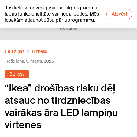
Jūs lietojat novecojušu pārlūkprogrammu,
+17
°C
lapas funkcionalitāte var nedarboties. Mēs
Aizvērt
iesakām atjaunot Jūsu pārluprogrammu.
Reklāma
1188 ziņas
Bizness
Trešdiena, 5. marts, 2025
Bizness
“Ikea” drošības risku dēļ
atsauc no tirdzniecības
vairākas āra LED lampiņu
virtenes