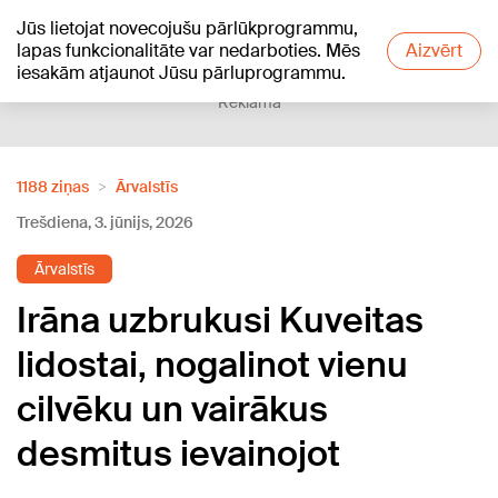
Jūs lietojat novecojušu pārlūkprogrammu,
+21
°C
lapas funkcionalitāte var nedarboties. Mēs
Aizvērt
iesakām atjaunot Jūsu pārluprogrammu.
Reklāma
1188 ziņas
Ārvalstīs
Trešdiena, 3. jūnijs, 2026
Ārvalstīs
Irāna uzbrukusi Kuveitas
lidostai, nogalinot vienu
cilvēku un vairākus
desmitus ievainojot