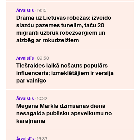
Ārvalstīs
19:15
Drāma uz Lietuvas robežas: izveido
slazdu pazemes tunelim, taču 20
migranti uzbrūk robežsargiem un
aizbēg ar rokudzelžiem
Ārvalstīs
09:50
Tiešraides laikā nošauts populārs
influenceris; izmeklētājiem ir versija
par vainīgo
Ārvalstīs
10:32
Megana Mārkla dzimšanas dienā
nesagaida publisku apsveikumu no
karaļnama
Ārvalstīs
16:33