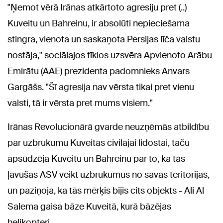
"Ņemot vērā Irānas atkārtoto agresiju pret (..)
Kuveitu un Bahreinu, ir absolūti nepieciešama
stingra, vienota un saskaņota Persijas līča valstu
nostāja," sociālajos tīklos uzsvēra Apvienoto Arābu
Emirātu (AAE) prezidenta padomnieks Anvars
Gargāšs. "Šī agresija nav vērsta tikai pret vienu
valsti, tā ir vērsta pret mums visiem."
Irānas Revolucionārā gvarde neuzņēmās atbildību
par uzbrukumu Kuveitas civilajai lidostai, taču
apsūdzēja Kuveitu un Bahreinu par to, ka tās
ļāvušas ASV veikt uzbrukumus no savas teritorijas,
un paziņoja, ka tās mērķis bijis cits objekts - Ali Al
Salema gaisa bāze Kuveitā, kurā bāzējas
helikopteri.