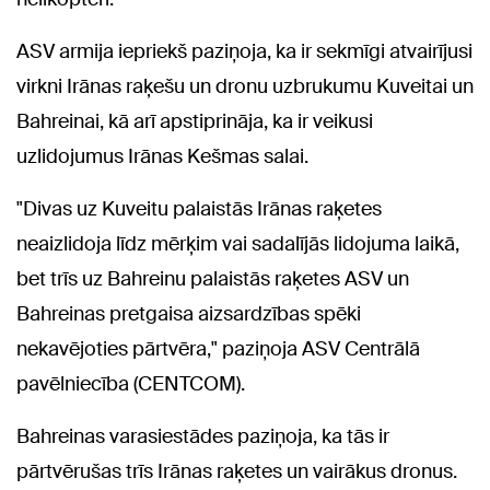
ASV armija iepriekš paziņoja, ka ir sekmīgi atvairījusi
virkni Irānas raķešu un dronu uzbrukumu Kuveitai un
Bahreinai, kā arī apstiprināja, ka ir veikusi
uzlidojumus Irānas Kešmas salai.
"Divas uz Kuveitu palaistās Irānas raķetes
neaizlidoja līdz mērķim vai sadalījās lidojuma laikā,
bet trīs uz Bahreinu palaistās raķetes ASV un
Bahreinas pretgaisa aizsardzības spēki
nekavējoties pārtvēra," paziņoja ASV Centrālā
pavēlniecība (CENTCOM).
Bahreinas varasiestādes paziņoja, ka tās ir
pārtvērušas trīs Irānas raķetes un vairākus dronus.