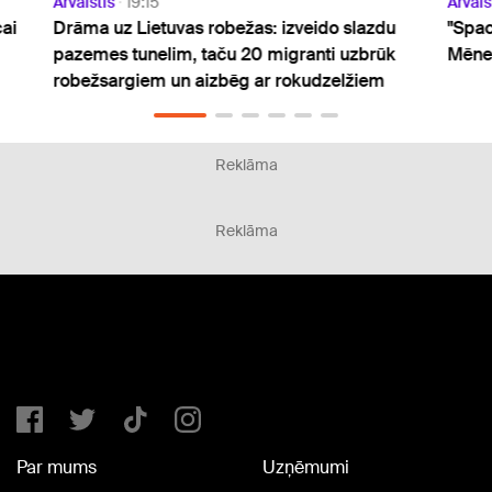
Ārvalstīs
19:15
Ārvals
ai
Drāma uz Lietuvas robežas: izveido slazdu
"Spac
pazemes tunelim, taču 20 migranti uzbrūk
Mēne
robežsargiem un aizbēg ar rokudzelžiem
Reklāma
Reklāma
Par mums
Uzņēmumi