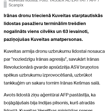
Kuveitas lidosta. Foto: YASSER AL-ZAYYAT / AFP /
Scanpix
Irānas dronu triecienā Kuveitas starptautiskās
lidostas pasažieru terminālim trešdien
nogalināts viens cilvēks un 63 ievainoti,
paziņojušas Kuveitas amatpersonas.
Kuveitas armija dronu uzbrukumu lidostai nosauca
par "noziedzīgu Irānas agresiju", savukārt Irānas
Revolucionārā gvarde apsūdzēja ASV bruņotos
spēkus uzbrukumu izprovocēšanā, uzbrūkot
tankkuģim un sakaru tornim Irānas Kešmas salā.
Avots lidostā ziņu aģentūrai AFP pastāstīja, ka
bojāgājušais bija Indijas pilsonis, kurš atradās
lidostā. Kuveitas Veselības ministrijas preses