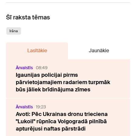
Šī raksta tēmas
Irāna
Lasītākie
Jaunākie
Ārvalstīs
08:49
Igaunijas policijai pirms
pārvietojamajiem radariem turpmāk
būs jāliek brīdinājuma zīmes
Ārvalstīs
19:23
Avoti: Pēc Ukrainas dronu trieciena
"Lukoil" rūpnīca Volgogradā pilnībā
apturējusi naftas pārstrādi