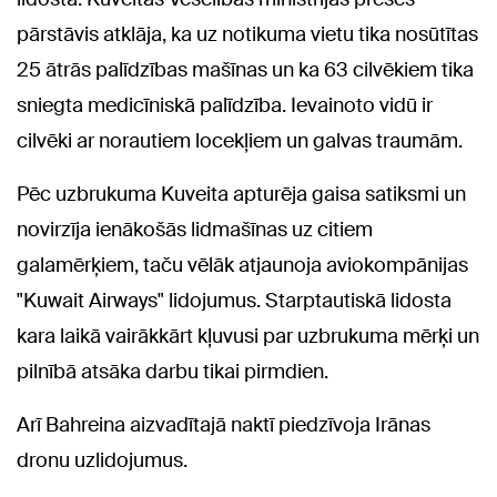
pārstāvis atklāja, ka uz notikuma vietu tika nosūtītas
25 ātrās palīdzības mašīnas un ka 63 cilvēkiem tika
sniegta medicīniskā palīdzība. Ievainoto vidū ir
cilvēki ar norautiem locekļiem un galvas traumām.
Pēc uzbrukuma Kuveita apturēja gaisa satiksmi un
novirzīja ienākošās lidmašīnas uz citiem
galamērķiem, taču vēlāk atjaunoja aviokompānijas
"Kuwait Airways" lidojumus. Starptautiskā lidosta
kara laikā vairākkārt kļuvusi par uzbrukuma mērķi un
pilnībā atsāka darbu tikai pirmdien.
Arī Bahreina aizvadītajā naktī piedzīvoja Irānas
dronu uzlidojumus.