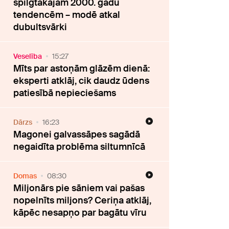
spilgtākajām 2000. gadu
tendencēm – modē atkal
dubultsvārki
Veselība
15:27
Mīts par astoņām glāzēm dienā:
eksperti atklāj, cik daudz ūdens
patiesībā nepieciešams
Dārzs
16:23
Magonei galvassāpes sagādā
negaidīta problēma siltumnīcā
Domas
08:30
Miljonārs pie sāniem vai pašas
nopelnīts miljons? Ceriņa atklāj,
kāpēc nesapņo par bagātu vīru