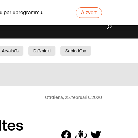
ūsu pārluprogrammu.
Aizvērt
Ārvalstīs
Dzīvnieki
Sabiedrība
Dārzs
Otrdiena, 25. februāris, 2020
ltes