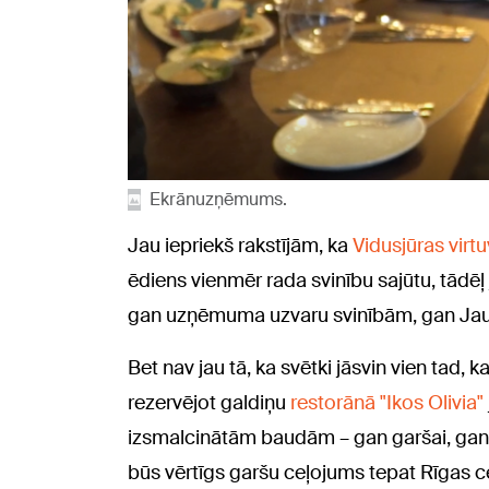
Ekrānuzņēmums.
Jau iepriekš rakstījām, ka
Vidusjūras virt
ēdiens vienmēr rada svinību sajūtu, tādē
gan uzņēmuma uzvaru svinībām, gan Jau
Bet nav jau tā, ka svētki jāsvin vien tad,
rezervējot galdiņu
restorānā "Ikos Olivia"
izsmalcinātām baudām – gan garšai, gan s
būs vērtīgs garšu ceļojums tepat Rīgas 