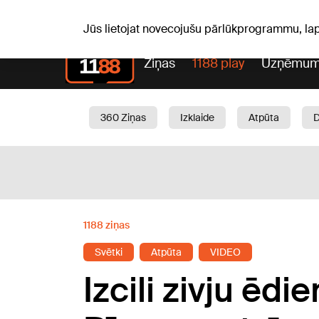
Pk, 07.08.2026.
+20
°C
Alfrēds, Fredis, Madars
Jūs lietojat novecojušu pārlūkprogrammu, la
Ziņas
1188 play
Uzņēmum
360 Ziņas
Izklaide
Atpūta
Aktuāli
Satiksme
Skaistumam
1188 ziņas
Svētki
Atpūta
VIDEO
Izcili zivju ēdi