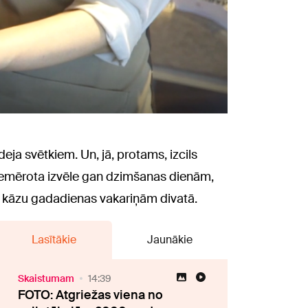
deja svētkiem. Un, jā, protams, izcils
iemērota izvēle gan dzimšanas dienām,
kāzu gadadienas vakariņām divatā.
Lasītākie
Jaunākie
Skaistumam
14:39
FOTO: Atgriežas viena no