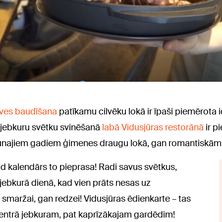
uves baudīšana
patīkamu cilvēku lokā ir īpaši piemērota i
ļ jebkuru svētku svinēšanā
labā Vidusjūras restorānā
ir p
najiem gadiem ģimenes draugu lokā, gan romantiskām 
 kad kalendārs to pieprasa! Radi savus svētkus,
jebkurā dienā, kad vien prāts nesas uz
maržai, gan redzei! Vidusjūras ēdienkarte – tas
centrā jebkuram, pat kaprīzākajam gardēdim!