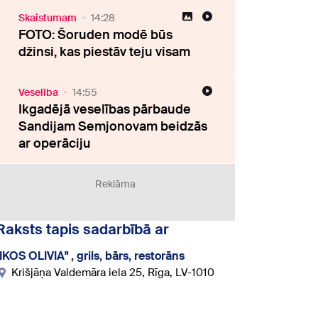
Skaistumam
14:28
FOTO: Šoruden modē būs
džinsi, kas piestāv teju visam
Veselība
14:55
Ikgadējā veselības pārbaude
Sandijam Semjonovam beidzās
ar operāciju
Reklāma
Raksts tapis sadarbībā ar
"IKOS OLIVIA" , grils, bārs, restorāns
Krišjāņa Valdemāra iela 25, Rīga, LV-1010