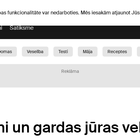
Laika ziņas
Horoskopi
pas funkcionalitāte var nedarboties. Mēs iesakām atjaunot J
i
Satiksme
Domas
Veselība
Testi
Māja
Receptes
Bērni
Auto
1188 play
Sports
Bizness
Reklāma
eni un gardas jūras ve