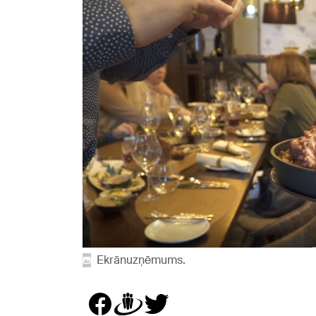
Ekrānuzņēmums.