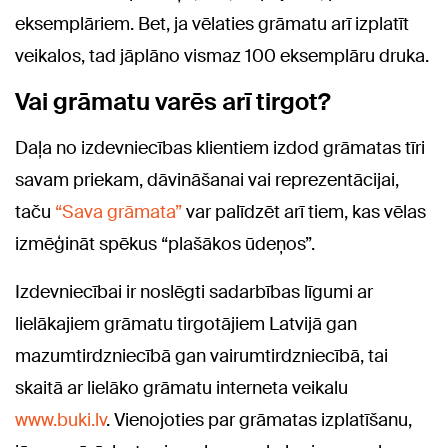
eksemplāriem. Bet, ja vēlaties grāmatu arī izplatīt
veikalos, tad jāplāno vismaz 100 eksemplāru druka.
Vai grāmatu varēs arī tirgot?
Daļa no izdevniecības klientiem izdod grāmatas tīri
savam priekam, dāvināšanai vai reprezentācijai,
taču
“Sava grāmata”
var palīdzēt arī tiem, kas vēlas
izmēģināt spēkus “plašākos ūdeņos”.
Izdevniecībai ir noslēgti sadarbības līgumi ar
lielākajiem grāmatu tirgotājiem Latvijā gan
mazumtirdzniecībā gan vairumtirdzniecībā, tai
skaitā ar lielāko grāmatu interneta veikalu
www.buki.lv
. Vienojoties par grāmatas izplatīšanu,