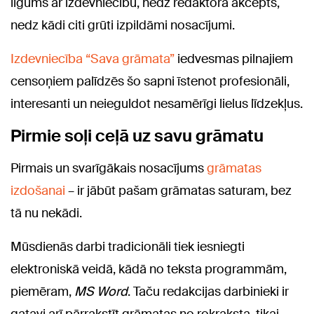
līgums ar izdevniecību, nedz redaktora akcepts,
nedz kādi citi grūti izpildāmi nosacījumi.
Izdevniecība “Sava grāmata”
iedvesmas pilnajiem
censoņiem palīdzēs šo sapni īstenot profesionāli,
interesanti un neieguldot nesamērīgi lielus līdzekļus.
Pirmie soļi ceļā uz savu grāmatu
Pirmais un svarīgākais nosacījums
grāmatas
izdošanai
– ir jābūt pašam grāmatas saturam, bez
tā nu nekādi.
Mūsdienās darbi tradicionāli tiek iesniegti
elektroniskā veidā, kādā no teksta programmām,
piemēram,
MS Word
. Taču redakcijas darbinieki ir