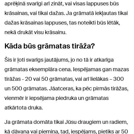
aprēķinā svarīgi arī zināt, vai visas lappuses būs
krāsainas, vai tikai dažas. Ja grāmatā iekļautas tikai
dažas krāsainas lappuses, tas noteikti būs lētāk,
nekā drukāt visu krāsainu.
Kāda būs grāmatas tirāža?
Šis ir ļoti svarīgs jautājums, jo no tā ir atkarīga
grāmatas eksemplāra cena. Iespējamas gan mazas
tirāžas - 20 vai 50 grāmatas, vai arī lielākas – 300
un 500 grāmatas. Jāatceras, ka pēc pirmās tirāžas,
vienmēr ir iepsējama piedruka un grāmatas
atkārtota druka.
Ja grāmata domāta tikai Jūsu draugiem un radiem,
kā dāvana vai piemiņa, tad, iespējams, pietiks ar 50