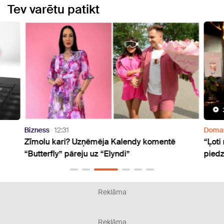
Tev varētu patikt
Bizness
12:31
Doma
Zīmolu kari? Uzņēmēja Kalendy komentē
“Ļoti
“Butterfly” pāreju uz “Elyndi”
piedz
Reklāma
Reklāma