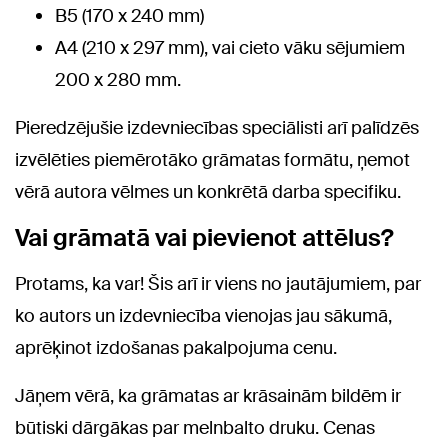
B5 (170 x 240 mm)
A4 (210 x 297 mm), vai cieto vāku sējumiem
200 x 280 mm.
Pieredzējušie izdevniecības speciālisti arī palīdzēs
izvēlēties piemērotāko grāmatas formātu, ņemot
vērā autora vēlmes un konkrētā darba specifiku.
Vai grāmatā vai pievienot attēlus?
Protams, ka var! Šis arī ir viens no jautājumiem, par
ko autors un izdevniecība vienojas jau sākumā,
aprēķinot izdošanas pakalpojuma cenu.
Jāņem vērā, ka grāmatas ar krāsainām bildēm ir
būtiski dārgākas par melnbalto druku. Cenas