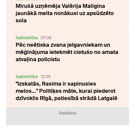
Mirušā uzņēmēja Valērija Maligina
jaunākā meita nonākusi uz apsūdzēto
sola
Sabiedrība
07:39
Pēc neētiska zvana jelgavniekam un
mēģinājuma ietekmēt cietušo no amata
atvaļina policistu
Sabiedrība
12:39
"Izskatās, Rasima ir sapinusies
melos..." Politiķes māte, kurai piederot
dzīvoklis Rīgā, patiesībā strādā Latgalē
Reklāma