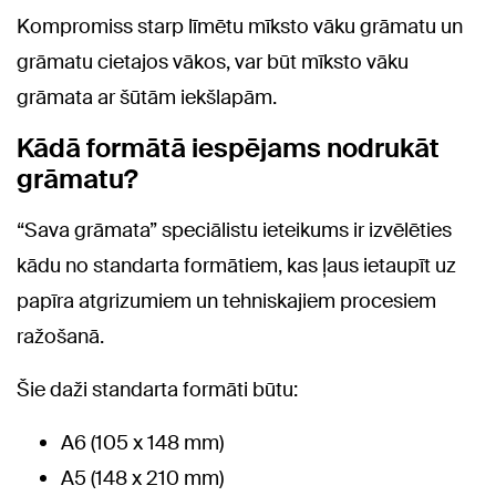
Kompromiss starp līmētu mīksto vāku grāmatu un
grāmatu cietajos vākos, var būt mīksto vāku
grāmata ar šūtām iekšlapām.
Kādā formātā iespējams nodrukāt
grāmatu?
“Sava grāmata” speciālistu ieteikums ir izvēlēties
kādu no standarta formātiem, kas ļaus ietaupīt uz
papīra atgrizumiem un tehniskajiem procesiem
ražošanā.
Šie daži standarta formāti būtu:
A6 (105 x 148 mm)
A5 (148 x 210 mm)