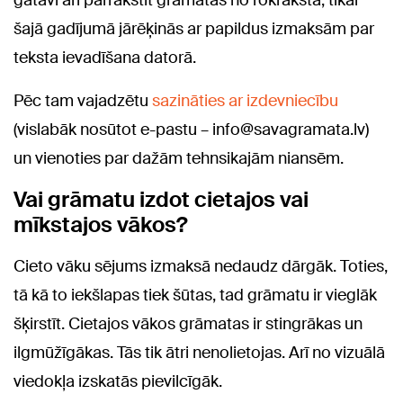
gatavi arī pārrakstīt grāmatas no rokraksta, tikai
šajā gadījumā jārēķinās ar papildus izmaksām par
teksta ievadīšana datorā.
Pēc tam vajadzētu
sazināties ar izdevniecību
(vislabāk nosūtot e-pastu –
info@savagramata.lv
)
un vienoties par dažām tehnsikajām niansēm.
Vai grāmatu izdot cietajos vai
mīkstajos vākos?
Cieto vāku sējums izmaksā nedaudz dārgāk. Toties,
tā kā to iekšlapas tiek šūtas, tad grāmatu ir vieglāk
šķirstīt. Cietajos vākos grāmatas ir stingrākas un
ilgmūžīgākas. Tās tik ātri nenolietojas. Arī no vizuālā
viedokļa izskatās pievilcīgāk.