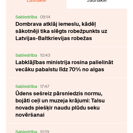
Lasītākie
Jaunākie
Sabiedrība
09:14
Dombrava atklāj iemeslu, kādēļ
sākotnēji tika slēgts robežpunkts uz
Latvijas-Baltkrievijas robežas
Sabiedrība
10:43
Labklājības ministrija rosina palielināt
vecāku pabalstu līdz 70% no algas
Sabiedrība
17:47
Ūdens sešreiz pārsniedzis normu,
bojāti ceļi un muzeja krājumi: Talsu
novads piešķir naudu plūdu seku
novēršanai
Sabiedrība
10:19