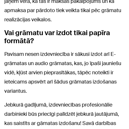
jāņem vērā, ka tas ir maksas pakalpojums un ka
apmaksa par pārdoto tiek veikta tikai pēc grāmatu
realizācijas veikalos.
Vai grāmatu var izdot tikai papīra
formātā?
Pavisam nesen izdevniecība ir sākusi izdot arī E-
grāmatas un audio grāmatas, kas, jo īpaši jauniešu
vidē, kļūst arvien pieprasītākas, tāpēc noteikti ir
ieteicams apsvērt arī šādus grāmatas izdošanas
variantus.
Jebkurā gadījumā, izdevniecības profesionālie
darbinieki būs priecīgi palīdzēt jebkurā jautājumā,
kas saistīts ar gāmatas izdošanu! Savā darbības