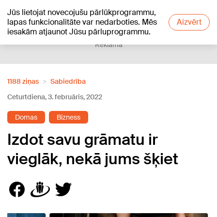
Jūs lietojat novecojušu pārlūkprogrammu,
+15
°C
lapas funkcionalitāte var nedarboties. Mēs
Aizvērt
iesakām atjaunot Jūsu pārluprogrammu.
Reklāma
1188 ziņas
Sabiedrība
Ceturtdiena, 3. februāris, 2022
Domas
Bizness
Izdot savu grāmatu ir
vieglāk, nekā jums šķiet