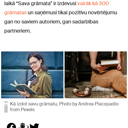
laikā “Sava grāmata” ir izdevusi
vairāk kā 300
grāmatas
un saņēmusi tikai pozitīvu novērtējumu
gan no saviem autoriem, gan sadarbības
partneriem.
Kā izdot savu grāmatu, Photo by Andrea Piacquadio
from Pexels