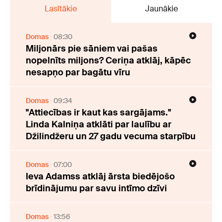
Lasītākie
Jaunākie
Domas
08:30
Miljonārs pie sāniem vai pašas
nopelnīts miljons? Ceriņa atklāj, kāpēc
nesapņo par bagātu vīru
Domas
09:34
"Attiecības ir kaut kas sargājams."
Linda Kalniņa atklāti par laulību ar
Džilindžeru un 27 gadu vecuma starpību
Domas
07:00
Ieva Adamss atklāj ārsta biedējošo
brīdinājumu par savu intīmo dzīvi
Domas
13:56