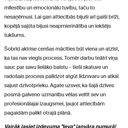
mīlestību un emocionālu tuvību, taču to
nesaņēmusi. Lai gan attiecībās bijuši arī gaiši brīži,
kopējā sajūta bijusi neapmierinātība un iekšējs
tukšums.
Šobrīd aktrise cenšas mācīties būt viena un atzīst,
ka tas nav viegls process. Tomēr darbu teātrī viņa
sauc par savu lielāko balstu – tieši skatuve un
radošais process palīdzot atgūt līdzsvaru un atkal
sajust dzīvotprieku. Agate uzsver, ka šajā dzīves
posmā galveno uzmanību vēlas veltīt sev un
profesionālajai izaugsmei, ļaujot attiecībām
pagaidām palikt otrajā plānā.
Vairāk lasiet izdevuma "Ieva" janvāra numurā!