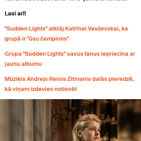
Lasi arī!
"Sudden Lights" atklāj Katrīnei Vasiļevskai, ka
grupā ir "ūsu čempions"
Grupa "Sudden Lights" savus fanus iepriecina ar
jaunu albumu
Mūziķis Andrejs Reinis Zitmanis dalās pieredzē,
kā viņam izdevies notievēt