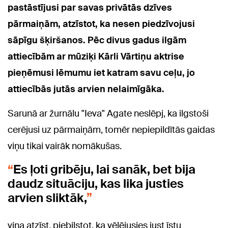
pastāstījusi par savas privātās dzīves
pārmaiņām, atzīstot, ka nesen piedzīvojusi
sāpīgu šķiršanos. Pēc divus gadus ilgām
attiecībām ar mūziķi Kārli Vārtiņu aktrise
pieņēmusi lēmumu iet katram savu ceļu, jo
attiecībās jutās arvien nelaimīgāka.
Sarunā ar žurnālu "Ieva" Agate neslēpj, ka ilgstoši
cerējusi uz pārmaiņām, tomēr nepiepildītās gaidas
viņu tikai vairāk nomākušas.
Es ļoti gribēju, lai sanāk, bet bija
daudz situāciju, kas lika justies
arvien sliktāk,
viņa atzīst, piebilstot, ka vēlējusies just īstu