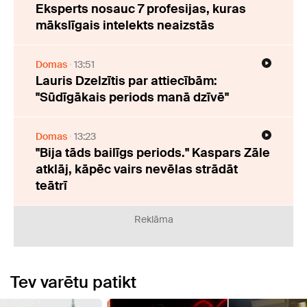
Eksperts nosauc 7 profesijas, kuras
mākslīgais intelekts neaizstās
Domas
13:51
Lauris Dzelzītis par attiecībām:
"Sūdīgākais periods manā dzīvē"
Domas
13:23
"Bija tāds bailīgs periods." Kaspars Zāle
atklāj, kāpēc vairs nevēlas strādāt
teātrī
Reklāma
Tev varētu patikt