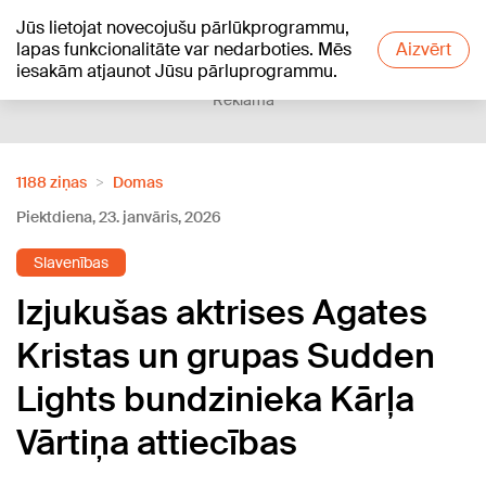
Jūs lietojat novecojušu pārlūkprogrammu,
+20
°C
lapas funkcionalitāte var nedarboties. Mēs
Aizvērt
iesakām atjaunot Jūsu pārluprogrammu.
Reklāma
1188 ziņas
Domas
Piektdiena, 23. janvāris, 2026
Slavenības
Izjukušas aktrises Agates
Kristas un grupas Sudden
Lights bundzinieka Kārļa
Vārtiņa attiecības