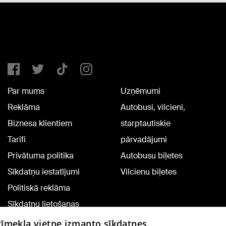
Par mums
Uzņēmumi
Reklāma
Autobusi, vilcieni,
Biznesa klientiem
starptautiskie
Tarifi
pārvadājumi
Privātuma politika
Autobusu biļetes
Sīkdatņu iestatījumi
Vilcienu biļetes
Politiskā reklāma
Sīkdatņu lietošanas
noteikumi
 tīmekļa vietne izmanto sīkdatnes