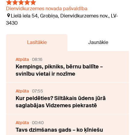
Dienvidkurzemes novada pašvaldība
Lielā iela 54, Grobiņa, Dienvidkurzemes nov., LV-
3430
Lasītākie
Jaunākie
Atpūta
08:16
Kempings, pikniks, bērnu ballīte –
svinību vietai ir nozīme
Atpūta
07:55
Kur peldēties? Siltākais ūdens jūrā
saglabājas Vidzemes piekrastē
Atpūta
00:40
Tavs dzimšanas gads – ko ķīniešu