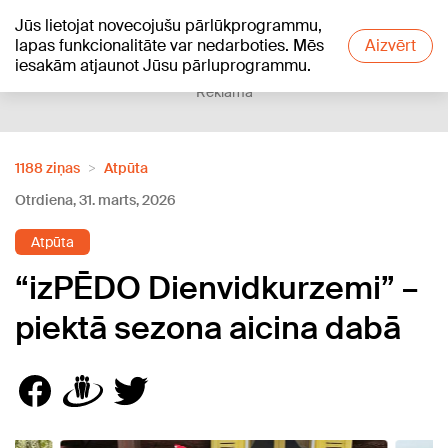
Jūs lietojat novecojušu pārlūkprogrammu,
+18
°C
lapas funkcionalitāte var nedarboties. Mēs
Aizvērt
iesakām atjaunot Jūsu pārluprogrammu.
Reklāma
1188 ziņas
Atpūta
Otrdiena, 31. marts, 2026
Atpūta
“izPĒDO Dienvidkurzemi” –
piektā sezona aicina dabā