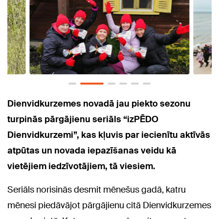
Dienvidkurzemes novadā jau piekto sezonu
turpinās pārgājienu seriāls “izPĒDO
Dienvidkurzemi”, kas kļuvis par iecienītu aktīvās
atpūtas un novada iepazīšanas veidu kā
vietējiem iedzīvotājiem, tā viesiem.
Seriāls norisinās desmit mēnešus gadā, katru
mēnesi piedāvājot pārgājienu citā Dienvidkurzemes