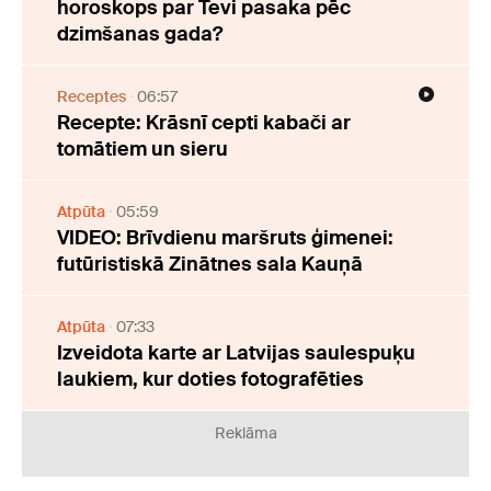
horoskops par Tevi pasaka pēc
dzimšanas gada?
Receptes
06:57
Recepte: Krāsnī cepti kabači ar
tomātiem un sieru
Atpūta
05:59
VIDEO: Brīvdienu maršruts ģimenei:
futūristiskā Zinātnes sala Kauņā
Atpūta
07:33
Izveidota karte ar Latvijas saulespuķu
laukiem, kur doties fotografēties
Reklāma