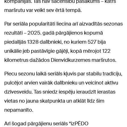
kompānijas. Tas nav sacensību pasākums – katrs
maršrutu var veikt sev ērtā tempā.
Par seriāla popularitāti liecina arī aizvadītās sezonas
rezultāti – 2025. gadā pārgājienos kopumā
piedalījās 1328 dalībnieki, no kuriem 527 bija
unikālie jeb pastāvīgie gājēji, kopā mērojot 122
kilometrus dažādos Dienvidkurzemes maršrutos.
Piecu sezonu laikā seriāls kļuvis par stabilu tradīciju,
pulcējot arvien vairāk dalībnieku un veicinot aktīvu
dzīvesveidu. Tas sniedz iespēju ieraudzīt ierastas
vietas no jauna skatpunkta un atklāt līdz šim
nepamanīto.
Arī šogad pārgājienu seriāls “izPĒDO