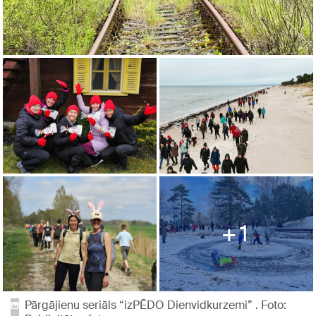
1
Pārgājienu seriāls “izPĒDO Dienvidkurzemi” . Foto: