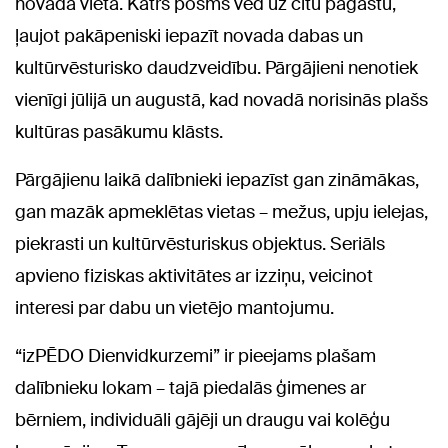
novada vietā. Katrs posms ved uz citu pagastu,
ļaujot pakāpeniski iepazīt novada dabas un
kultūrvēsturisko daudzveidību. Pārgājieni nenotiek
vienīgi jūlijā un augustā, kad novadā norisinās plašs
kultūras pasākumu klāsts.
Pārgājienu laikā dalībnieki iepazīst gan zināmākas,
gan mazāk apmeklētas vietas – mežus, upju ielejas,
piekrasti un kultūrvēsturiskus objektus. Seriāls
apvieno fiziskas aktivitātes ar izziņu, veicinot
interesi par dabu un vietējo mantojumu.
“izPĒDO Dienvidkurzemi” ir pieejams plašam
dalībnieku lokam – tajā piedalās ģimenes ar
bērniem, individuāli gājēji un draugu vai kolēģu