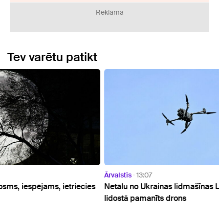
Reklāma
Tev varētu patikt
Ārvalstīs
13:07
Ārvals
ecies
Netālu no Ukrainas lidmašīnas Leipcigas
Gvate
lidostā pamanīts drons
vairā