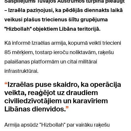
Saspīlējums Tuvajos Austrumos turpina pieaugt
– Izraēla paziņojusi, ka pēdējās diennakts laikā
veikusi plašus triecienus šiītu grupējuma
"Hizbollah" objektiem Libāna teritorijā.
Kā informē Izraēlas armija, kopumā veikti triecieni
85 mērķiem, tostarp ieroču noliktavām, raķešu
palaišanas platformām un citai militārai
infrastruktūrai.
Izraēlas puse skaidro, ka operācija
veikta, reaģējot uz draudiem
civiliedzīvotājiem un karavīriem
Libānas dienvidos.
Armija apsūdz "Hizbollah" par vairāku raķešu