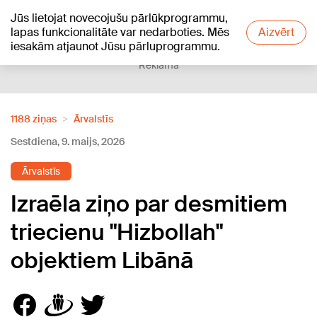
Jūs lietojat novecojušu pārlūkprogrammu,
+19
°C
lapas funkcionalitāte var nedarboties. Mēs
Aizvērt
iesakām atjaunot Jūsu pārluprogrammu.
Reklāma
1188 ziņas
Ārvalstīs
Sestdiena, 9. maijs, 2026
Ārvalstīs
Izraēla ziņo par desmitiem
triecienu "Hizbollah"
objektiem Libānā