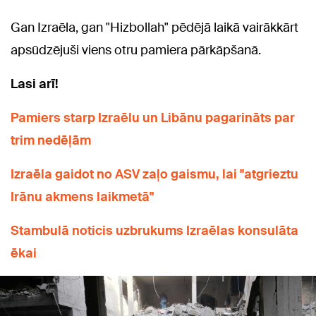
Gan Izraēla, gan "Hizbollah" pēdējā laikā vairākkārt
apsūdzējuši viens otru pamiera pārkāpšanā.
Lasi arī!
Pamiers starp Izraēlu un Libānu pagarināts par
trim nedēļām
Izraēla gaidot no ASV zaļo gaismu, lai "atgrieztu
Irānu akmens laikmetā"
Stambulā noticis uzbrukums Izraēlas konsulāta
ēkai