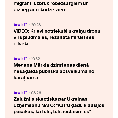
migranti uzbrūk robežsargiem un
aizbēg ar rokudzelžiem
Ārvalstīs
20:28
VIDEO: Krievi notriekuši ukraiņu dronu
virs pludmales, rezultātā miruši seši
cilvēki
Ārvalstīs
10:32
Megana Mārkla dzimšanas dienā
nesagaida publisku apsveikumu no
karaļnama
Ārvalstīs
08:26
Zalužnijs skeptisks par Ukrainas
uzņemšanu NATO: "Katru gadu klausījos
pasakas, ka tūlīt, tūlīt iestāsimies"