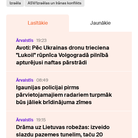
Izraēla
ASV/Izraēlas un Irānas konflikts
Lasītākie
Jaunākie
Ārvalstīs
19:23
Avoti: Pēc Ukrainas dronu trieciena
"Lukoil" rūpnīca Volgogradā pilnībā
apturējusi naftas pārstrādi
Ārvalstīs
08:49
Igaunijas policijai pirms
pārvietojamajiem radariem turpmāk
būs jāliek brīdinājuma zīmes
Ārvalstīs
19:15
Drāma uz Lietuvas robežas: izveido
slazdu pazemes tunelim, taču 20