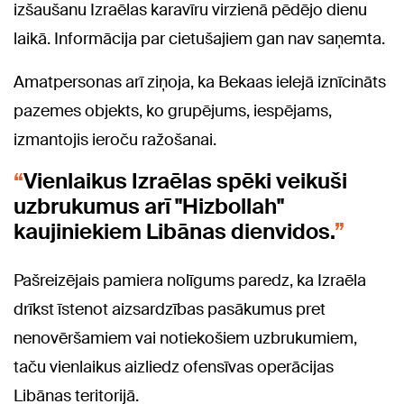
izšaušanu Izraēlas karavīru virzienā pēdējo dienu
laikā. Informācija par cietušajiem gan nav saņemta.
Amatpersonas arī ziņoja, ka Bekaas ielejā iznīcināts
pazemes objekts, ko grupējums, iespējams,
izmantojis ieroču ražošanai.
Vienlaikus Izraēlas spēki veikuši
uzbrukumus arī "Hizbollah"
kaujiniekiem Libānas dienvidos.
Pašreizējais pamiera nolīgums paredz, ka Izraēla
drīkst īstenot aizsardzības pasākumus pret
nenovēršamiem vai notiekošiem uzbrukumiem,
taču vienlaikus aizliedz ofensīvas operācijas
Libānas teritorijā.