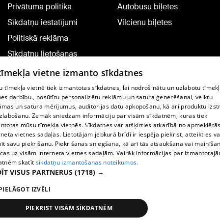
Privātuma politika
Autobusu biļetes
Sīkdatņu iestatījumi
Vilcienu biļetes
Politiskā reklāma
Sīkdatņu lietošanas
noteikumi
 tīmekļa vietne izmanto sīkdatnes
Komentāru pievienošana
 tīmekļa vietnē tiek izmantotas sīkdatnes, lai nodrošinātu un uzlabotu tīmek
nes darbību., nosūtītu personalizētu reklāmu un satura ģenerēšanai, veiktu
āmas un satura mērījumus, auditorijas datu apkopošanu, kā arī produktu izst
TV programma
zlabošanu. Zemāk sniedzam informāciju par visām sīkdatnēm, kuras tiek
Līguma noteikumi
ntotas mūsu tīmekļa vietnēs. Sīkdatnes var atšķirties atkarībā no apmeklētā
rneta vietnes sadaļas. Lietotājam jebkurā brīdī ir iespēja piekrist, atteikties va
360 Ziņu kontakti
īt savu piekrišanu. Piekrišanas sniegšana, kā arī tās atsaukšana vai mainīša
ecas uz visām interneta vietnes sadaļām. Vairāk informācijas par izmantotaj
Helio Media
atnēm skatīt
sīkdatņu izmantošanas noteikumos.
ĪT VISUS PARTNERUS
(1718) →
Portāla palīdzības dienests: e-pasts -
info@1188.lv
PIELĀGOT IZVĒLI
Copyright © 2004-2026 SIA HELIO MEDIA.
All rights reserved.
PIEKRIST VISĀM SĪKDATNĒM