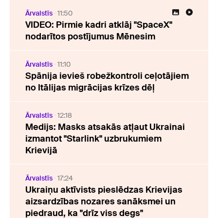
Ārvalstīs
11:50
VIDEO: Pirmie kadri atklāj "SpaceX"
nodarītos postījumus Mēnesim
Ārvalstīs
11:10
Spānija ievieš robežkontroli ceļotājiem
no Itālijas migrācijas krīzes dēļ
Ārvalstīs
12:18
Medijs: Masks atsakās atļaut Ukrainai
izmantot "Starlink" uzbrukumiem
Krievijā
Ārvalstīs
17:24
Ukraiņu aktīvists pieslēdzas Krievijas
aizsardzības nozares sanāksmei un
piedraud, ka "drīz viss degs"