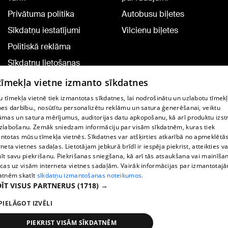
Privātuma politika
Autobusu biļetes
Sīkdatņu iestatījumi
Vilcienu biļetes
Politiskā reklāma
Sīkdatņu lietošanas
noteikumi
 tīmekļa vietne izmanto sīkdatnes
Komentāru pievienošana
 tīmekļa vietnē tiek izmantotas sīkdatnes, lai nodrošinātu un uzlabotu tīmek
nes darbību., nosūtītu personalizētu reklāmu un satura ģenerēšanai, veiktu
āmas un satura mērījumus, auditorijas datu apkopošanu, kā arī produktu izst
TV programma
zlabošanu. Zemāk sniedzam informāciju par visām sīkdatnēm, kuras tiek
Līguma noteikumi
ntotas mūsu tīmekļa vietnēs. Sīkdatnes var atšķirties atkarībā no apmeklētā
rneta vietnes sadaļas. Lietotājam jebkurā brīdī ir iespēja piekrist, atteikties va
360 Ziņu kontakti
īt savu piekrišanu. Piekrišanas sniegšana, kā arī tās atsaukšana vai mainīša
ecas uz visām interneta vietnes sadaļām. Vairāk informācijas par izmantotaj
Helio Media
atnēm skatīt
sīkdatņu izmantošanas noteikumos.
ĪT VISUS PARTNERUS
(1718) →
Portāla palīdzības dienests: e-pasts -
info@1188.lv
PIELĀGOT IZVĒLI
Copyright © 2004-2026 SIA HELIO MEDIA.
All rights reserved.
PIEKRIST VISĀM SĪKDATNĒM