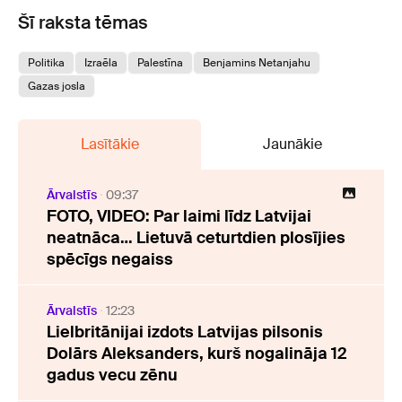
Šī raksta tēmas
Politika
Izraēla
Palestīna
Benjamins Netanjahu
Gazas josla
Lasītākie
Jaunākie
Ārvalstīs
09:37
FOTO, VIDEO: Par laimi līdz Latvijai
neatnāca… Lietuvā ceturtdien plosījies
spēcīgs negaiss
Ārvalstīs
12:23
Lielbritānijai izdots Latvijas pilsonis
Dolārs Aleksanders, kurš nogalināja 12
gadus vecu zēnu