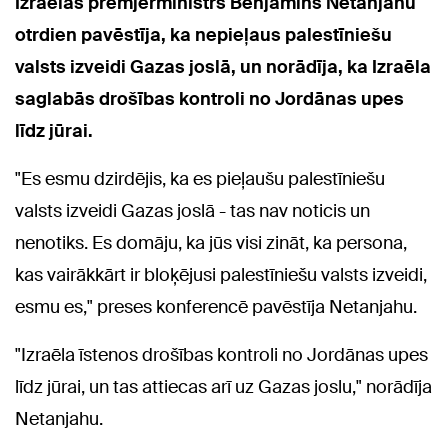
Izraēlas premjerministrs Benjamins Netanjahu
otrdien pavēstīja, ka nepieļaus palestīniešu
valsts izveidi Gazas joslā, un norādīja, ka Izraēla
saglabās drošības kontroli no Jordānas upes
līdz jūrai.
"Es esmu dzirdējis, ka es pieļaušu palestīniešu
valsts izveidi Gazas joslā - tas nav noticis un
nenotiks. Es domāju, ka jūs visi zināt, ka persona,
kas vairākkārt ir bloķējusi palestīniešu valsts izveidi,
esmu es," preses konferencē pavēstīja Netanjahu.
"Izraēla īstenos drošības kontroli no Jordānas upes
līdz jūrai, un tas attiecas arī uz Gazas joslu," norādīja
Netanjahu.