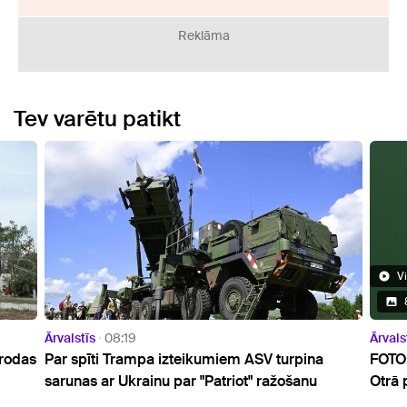
Reklāma
Tev varētu patikt
Video
8 Attēli
Ārvalstīs
10:07
em ASV turpina
FOTO: Ilgstošais sausums atsedzis nog
riot" ražošanu
Otrā pasaules kara relikvijas Donavas 