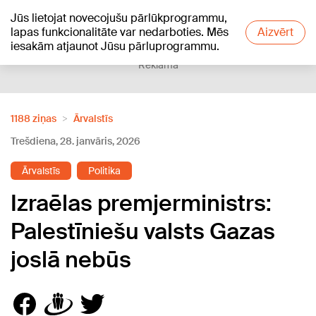
Jūs lietojat novecojušu pārlūkprogrammu,
+10
°C
lapas funkcionalitāte var nedarboties. Mēs
Aizvērt
iesakām atjaunot Jūsu pārluprogrammu.
Reklāma
1188 ziņas
Ārvalstīs
Trešdiena, 28. janvāris, 2026
Ārvalstīs
Politika
Izraēlas premjerministrs:
Palestīniešu valsts Gazas
joslā nebūs