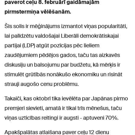
paverot ceļu 8. februārī gaidāmajām
pirmstermiņa vēlēšanām.
Šis solis ir mēģinājums izmantot viņas popularitāti,
lai palīdzētu valdošajai Liberāli demokrātiskajai
partijai (LDP) atgūt pozīcijas pēc lieliem
zaudējumiem pēdējos gados, taču tas aizkavēs
diskusiju un balsojumu par budžetu, kā mērķis ir
stimulēt grūtībās nonākušo ekonomiku un risināt
strauji augošo cenu problēmu.
Takaiči, kas oktobrī tika ievēlēta par Japānas pirmo
premjeri sievieti, amatā ir tikai trīs mēnešus, taču
viņas uzticības reitingi ir augsti - aptuveni 70%.
Apakšpalātas atlaišana paver ceļu 12 dienu