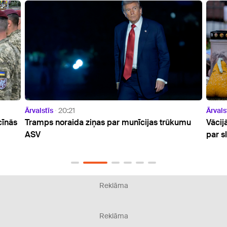
Ārvalstīs
20:21
Ārvals
cīnās
Tramps noraida ziņas par munīcijas trūkumu
Vācij
ASV
par s
Reklāma
Reklāma