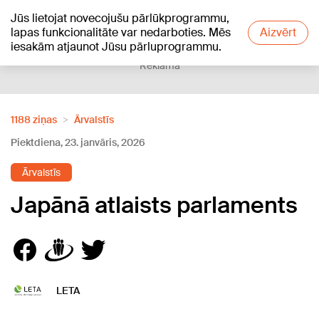
Jūs lietojat novecojušu pārlūkprogrammu,
+17
°C
lapas funkcionalitāte var nedarboties. Mēs
Aizvērt
iesakām atjaunot Jūsu pārluprogrammu.
Reklāma
1188 ziņas
Ārvalstīs
Piektdiena, 23. janvāris, 2026
Ārvalstīs
Japānā atlaists parlaments
LETA