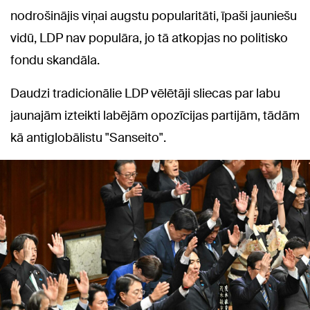
nodrošinājis viņai augstu popularitāti, īpaši jauniešu
vidū, LDP nav populāra, jo tā atkopjas no politisko
fondu skandāla.
Daudzi tradicionālie LDP vēlētāji sliecas par labu
jaunajām izteikti labējām opozīcijas partijām, tādām
kā antiglobālistu "Sanseito".