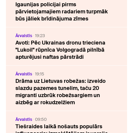
Igaunijas policijai pirms
pārvietojamajiem radariem turpmāk
būs jāliek brīdinājuma zīmes
Ārvalstīs
19:23
Avoti: Pēc Ukrainas dronu trieciena
"Lukoil" rūpnīca Volgogradā pilnībā
apturējusi naftas pārstrādi
Ārvalstīs
19:15
Drāma uz Lietuvas robežas: izveido
slazdu pazemes tunelim, taču 20
migranti uzbrūk robežsargiem un
aizbēg ar rokudzelžiem
Ārvalstīs
09:50
Tiešraides laikā nošauts populārs