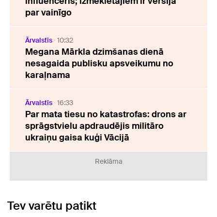
influenceris; izmeklētājiem ir versija
par vainīgo
Ārvalstīs
10:32
Megana Mārkla dzimšanas dienā
nesagaida publisku apsveikumu no
karaļnama
Ārvalstīs
16:33
Par mata tiesu no katastrofas: drons ar
sprāgstvielu apdraudējis militāro
ukraiņu gaisa kuģi Vācijā
Reklāma
Tev varētu patikt