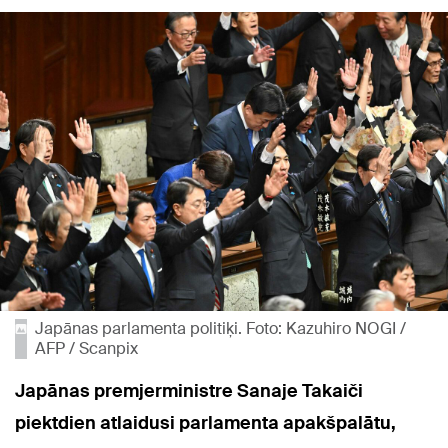
Japānas parlamenta politiķi. Foto: Kazuhiro NOGI /
AFP / Scanpix
Japānas premjerministre Sanaje Takaiči
piektdien atlaidusi parlamenta apakšpalātu,