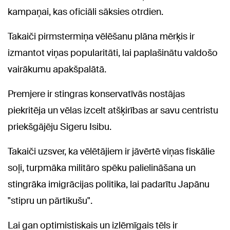
kampaņai, kas oficiāli sāksies otrdien.
Takaiči pirmstermiņa vēlēšanu plāna mērķis ir
izmantot viņas popularitāti, lai paplašinātu valdošo
vairākumu apakšpalātā.
Premjere ir stingras konservatīvās nostājas
piekritēja un vēlas izcelt atšķirības ar savu centristu
priekšgājēju Sigeru Isibu.
Takaiči uzsver, ka vēlētājiem ir jāvērtē viņas fiskālie
soļi, turpmāka militāro spēku palielināšana un
stingrāka imigrācijas politika, lai padarītu Japānu
"stipru un pārtikušu".
Lai gan optimistiskais un izlēmīgais tēls ir