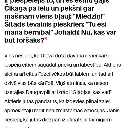
ir piespēlējis to, un es esmu gājis
Čikāgā pa ielu un pēkšņi gar
mašīnām viens bļauj: "Miedziņ!"
Šitāds tēvainis pieskrien: "Tu esi
mana bērnība!" Johaidī! Nu, kas var
būt foršāks?
Viņš neslēpj, ka Dieva dota dāvana ir vienkārši
iespēja citiem sagādāt prieku un labestību. Aktieris
aicina arī citus līdzcilvēkus būt labiem un tad arī
dzīvē viss būs kārtībā. Viņš atminas, ka nesen
uzstājies Daugavpilī ar izrādi "Glābjas, kas var!"
Aktieris jūtas gandarīts, ka izdevies pilnai zālei
apmeklētāju radīt neaizmirstamas emocijas. Jānis
neslēpj, ka jūtas diezgan izlutināts ar laimīgiem