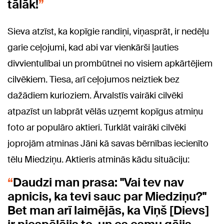
tālāk!
Sieva atzīst, ka kopīgie randiņi, viņasprāt, ir nedēļu
garie ceļojumi, kad abi var vienkārši ļauties
divvientulībai un prombūtnei no visiem apkārtējiem
cilvēkiem. Tiesa, arī ceļojumos neiztiek bez
dažādiem kurioziem. Ārvalstīs vairāki cilvēki
atpazīst un labprāt vēlās uzņemt kopīgus atmiņu
foto ar populāro aktieri. Turklāt vairāki cilvēki
joprojām atminas Jāni kā savas bērnības iecienīto
tēlu Miedziņu. Aktieris atminās kādu situāciju:
Daudzi man prasa: "Vai tev nav
apnicis, ka tevi sauc par Miedziņu?"
Bet man arī laimējās, ka Viņš [Dievs]