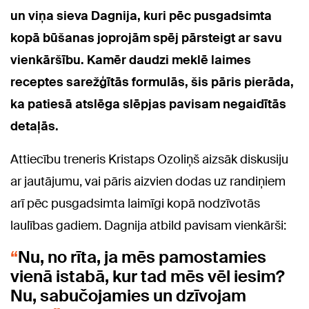
un viņa sieva Dagnija, kuri pēc pusgadsimta
kopā būšanas joprojām spēj pārsteigt ar savu
vienkāršību. Kamēr daudzi meklē laimes
receptes sarežģītās formulās, šis pāris pierāda,
ka patiesā atslēga slēpjas pavisam negaidītās
detaļās.
Attiecību treneris Kristaps Ozoliņš aizsāk diskusiju
ar jautājumu, vai pāris aizvien dodas uz randiņiem
arī pēc pusgadsimta laimīgi kopā nodzīvotās
laulības gadiem. Dagnija atbild pavisam vienkārši:
Nu, no rīta, ja mēs pamostamies
vienā istabā, kur tad mēs vēl iesim?
Nu, sabučojamies un dzīvojam