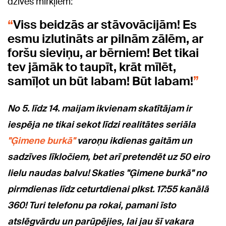
dzīves mirkļiem:
Viss beidzās ar stāvovācijām! Es
esmu izlutināts ar pilnām zālēm, ar
foršu sieviņu, ar bērniem! Bet tikai
tev jāmāk to taupīt, krāt mīlēt,
samīļot un būt labam! Būt labam!
No 5. līdz 14. maijam ikvienam skatītājam ir
iespēja ne tikai sekot līdzi realitātes seriāla
"Ģimene burkā"
varoņu ikdienas gaitām un
sadzīves līkločiem, bet arī pretendēt uz 50 eiro
lielu naudas balvu! Skaties "Ģimene burkā" no
pirmdienas līdz ceturtdienai plkst. 17:55 kanālā
360! Turi telefonu pa rokai, pamani īsto
atslēgvārdu un parūpējies, lai jau šī vakara