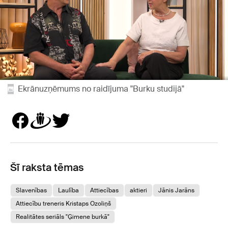
Ekrānuzņēmums no raidījuma "Burku studijā"
Šī raksta tēmas
Slavenības
Laulība
Attiecības
aktieri
Jānis Jarāns
Attiecību treneris Kristaps Ozoliņš
Realitātes seriāls "Ģimene burkā"