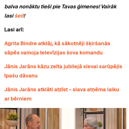
balva nonāktu tieši pie Tavas ģimenes! Vairāk
lasi
šeit
!
Lasi arī:
Agrita Bindre atklāj, kā sākotnēji šķiršanās
sāpēs vainoja televīzijas šova komandu
Jānis Jarāns kāzu zelta jubilejā sievai sarūpējis
īpašu dāvanu
Jānis Jarāns atklāti atzīst – slava atņēma laiku
ar bērniem