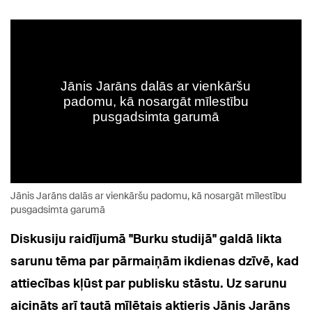
Jānis Jarāns dalās ar vienkāršu padomu, kā nosargāt mīlestību
pusgadsimta garumā
Diskusiju raidījumā "Burku studijā" galdā likta
sarunu tēma par pārmaiņām ikdienas dzīvē, kad
attiecības kļūst par publisku stāstu. Uz sarunu
aicināts arī tautā mīlētais aktieris Jānis Jarāns