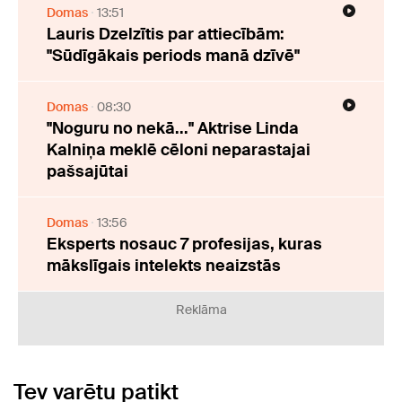
Domas
13:51
Lauris Dzelzītis par attiecībām:
"Sūdīgākais periods manā dzīvē"
Domas
08:30
"Noguru no nekā..." Aktrise Linda
Kalniņa meklē cēloni neparastajai
pašsajūtai
Domas
13:56
Eksperts nosauc 7 profesijas, kuras
mākslīgais intelekts neaizstās
Reklāma
Tev varētu patikt