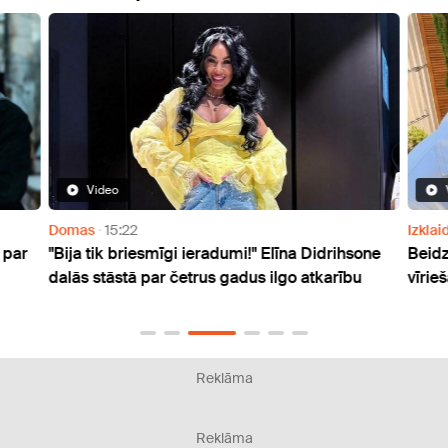
Video
Domas
15:22
Izklai
 par
"Bija tik briesmīgi ieradumi!" Elīna Didrihsone
Beidz
dalās stāstā par četrus gadus ilgo atkarību
vīrie
Reklāma
Reklāma