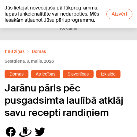
Jūs lietojat novecojušu pārlūkprogrammu,
+18
°C
lapas funkcionalitāte var nedarboties. Mēs
Aizvērt
iesakām atjaunot Jūsu pārluprogrammu.
Reklāma
1188 ziņas
Domas
Sestdiena, 9. maijs, 2026
Domas
Attiecības
Slavenības
Izklaide
Jarānu pāris pēc
pusgadsimta laulībā atklāj
savu recepti randiņiem