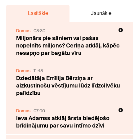
Lasītākie
Jaunākie
Domas
08:30
Miljonārs pie sāniem vai pašas
nopelnīts miljons? Ceriņa atklāj, kāpēc
nesapņo par bagātu vīru
Domas
11:48
Dziedātāja Emīlija Bērziņa ar
aizkustinošu vēstījumu lūdz līdzcilvēku
palīdzību
Domas
07:00
Ieva Adamss atklāj ārsta biedējošo
brīdinājumu par savu intīmo dzīvi