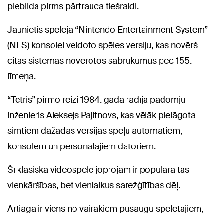
piebilda pirms pārtrauca tiešraidi.
Jaunietis spēlēja “Nintendo Entertainment System”
(NES) konsolei veidoto spēles versiju, kas novērš
citās sistēmās novērotos sabrukumus pēc 155.
līmeņa.
“Tetris” pirmo reizi 1984. gadā radīja padomju
inženieris Aleksejs Pajitnovs, kas vēlāk pielāgota
simtiem dažādās versijās spēļu automātiem,
konsolēm un personālajiem datoriem.
Šī klasiskā videospēle joprojām ir populāra tās
vienkāršības, bet vienlaikus sarežģītības dēļ.
Artiaga ir viens no vairākiem pusaugu spēlētājiem,