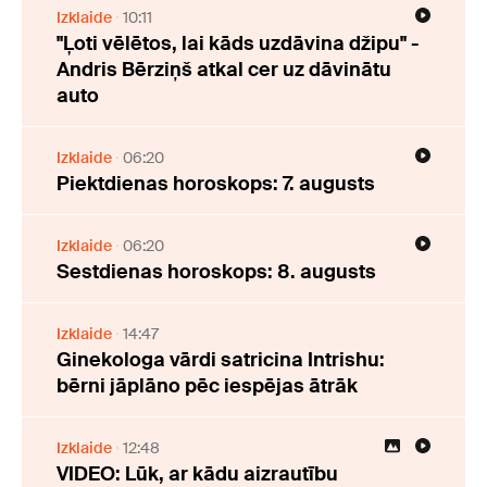
Izklaide
10:11
"Ļoti vēlētos, lai kāds uzdāvina džipu" -
Andris Bērziņš atkal cer uz dāvinātu
auto
Izklaide
06:20
Piektdienas horoskops: 7. augusts
Izklaide
06:20
Sestdienas horoskops: 8. augusts
Izklaide
14:47
Ginekologa vārdi satricina Intrishu:
bērni jāplāno pēc iespējas ātrāk
Izklaide
12:48
VIDEO: Lūk, ar kādu aizrautību