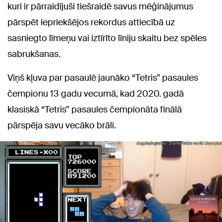
kuri ir pārraidījuši tiešraidē savus mēģinājumus
pārspēt iepriekšējos rekordus attiecībā uz
sasniegto līmeņu vai iztīrīto līniju skaitu bez spēles
sabrukšanas.
Viņš kļuva par pasaulē jaunāko “Tetris” pasaules
čempionu 13 gadu vecumā, kad 2020. gadā
klasiskā “Tetris” pasaules čempionāta finālā
pārspēja savu vecāko brāli.