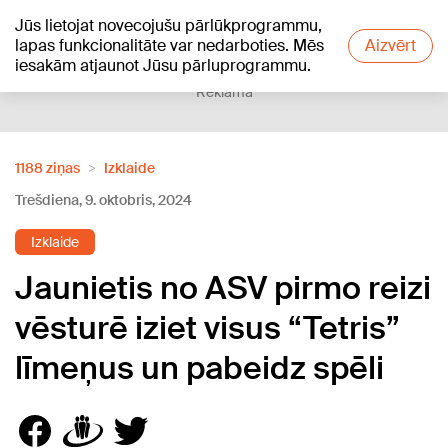
Jūs lietojat novecojušu pārlūkprogrammu,
+19
°C
lapas funkcionalitāte var nedarboties. Mēs
Aizvērt
iesakām atjaunot Jūsu pārluprogrammu.
Reklāma
1188 ziņas
Izklaide
Trešdiena, 9. oktobris, 2024
Izklaide
Jaunietis no ASV pirmo reizi
vēsturē iziet visus “Tetris”
līmeņus un pabeidz spēli