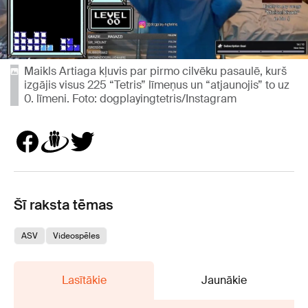
Maikls Artiaga kļuvis par pirmo cilvēku pasaulē, kurš
izgājis visus 225 “Tetris” līmeņus un “atjaunojis” to uz
0. līmeni. Foto: dogplayingtetris/Instagram
Šī raksta tēmas
ASV
Videospēles
Lasītākie
Jaunākie