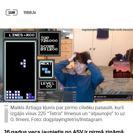
1188.lv
Maikls Artiaga kļuvis par pirmo cilvēku pasaulē, kurš
izgājis visus 225 “Tetris” līmeņus un “atjaunojis” to uz
0. līmeni. Foto: dogplayingtetris/Instagram
16 gadus vecs jaunietis no ASV ir pirmā zināmā