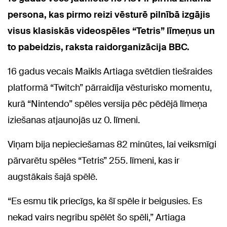
persona, kas pirmo reizi vēsturē pilnībā izgājis
visus klasiskās videospēles “Tetris” līmeņus un
to pabeidzis, raksta raidorganizācija BBC.
16 gadus vecais Maikls Artiaga svētdien tiešraides
platformā “Twitch” pārraidīja vēsturisko momentu,
kurā “Nintendo” spēles versija pēc pēdējā līmeņa
iziešanas atjaunojās uz 0. līmeni.
Viņam bija nepieciešamas 82 minūtes, lai veiksmīgi
pārvarētu spēles “Tetris” 255. līmeni, kas ir
augstākais šajā spēlē.
“Es esmu tik priecīgs, ka šī spēle ir beigusies. Es
nekad vairs negribu spēlēt šo spēli,” Artiaga