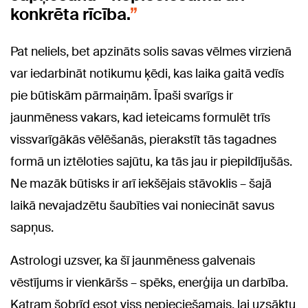
konkrēta rīcība.
Pat neliels, bet apzināts solis savas vēlmes virzienā
var iedarbināt notikumu ķēdi, kas laika gaitā vedīs
pie būtiskām pārmaiņām. Īpaši svarīgs ir
jaunmēness vakars, kad ieteicams formulēt trīs
vissvarīgākās vēlēšanās, pierakstīt tās tagadnes
formā un iztēloties sajūtu, ka tās jau ir piepildījušās.
Ne mazāk būtisks ir arī iekšējais stāvoklis – šajā
laikā nevajadzētu šaubīties vai noniecināt savus
sapņus.
Astrologi uzsver, ka šī jaunmēness galvenais
vēstījums ir vienkāršs – spēks, enerģija un darbība.
Katram šobrīd esot viss nepieciešamais, lai uzsāktu