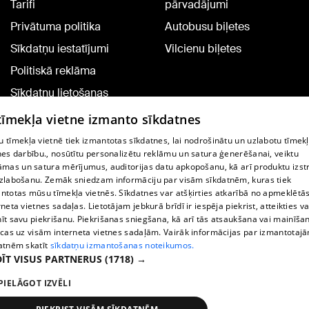
Tarifi
pārvadājumi
Privātuma politika
Autobusu biļetes
Sīkdatņu iestatījumi
Vilcienu biļetes
Politiskā reklāma
Sīkdatņu lietošanas
noteikumi
 tīmekļa vietne izmanto sīkdatnes
Komentāru pievienošana
 tīmekļa vietnē tiek izmantotas sīkdatnes, lai nodrošinātu un uzlabotu tīmek
nes darbību., nosūtītu personalizētu reklāmu un satura ģenerēšanai, veiktu
āmas un satura mērījumus, auditorijas datu apkopošanu, kā arī produktu izst
TV programma
zlabošanu. Zemāk sniedzam informāciju par visām sīkdatnēm, kuras tiek
Līguma noteikumi
ntotas mūsu tīmekļa vietnēs. Sīkdatnes var atšķirties atkarībā no apmeklētā
rneta vietnes sadaļas. Lietotājam jebkurā brīdī ir iespēja piekrist, atteikties va
360 Ziņu kontakti
īt savu piekrišanu. Piekrišanas sniegšana, kā arī tās atsaukšana vai mainīša
ecas uz visām interneta vietnes sadaļām. Vairāk informācijas par izmantotaj
Helio Media
atnēm skatīt
sīkdatņu izmantošanas noteikumos.
ĪT VISUS PARTNERUS
(1718) →
Portāla palīdzības dienests: e-pasts -
info@1188.lv
PIELĀGOT IZVĒLI
Copyright © 2004-2026 SIA HELIO MEDIA.
All rights reserved.