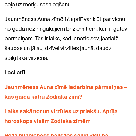
ceļā uz mērķu sasniegšanu.
Jaunmēness Auna zīmē 17. aprīlī var kļūt par vienu
no gada nozīmīgākajiem brīžiem tiem, kuri ir gatavi
pārmaiņām. Tas ir laiks, kad jānotic sev, jāatlaiž
šaubas un jāļauj dzīvei virzīties jaunā, daudz
spilgtākā virzienā.
Lasi arī!
Jaunmēness Auna zīmē iedarbina pārmaiņas –
kas gaida katru Zodiaka zīmi?
Laiks sakārtot un virzīties uz priekšu. Aprīļa
horoskops visām Zodiaka zīmēm
Rozā pilnmēness palīdzēs salikt visu pa