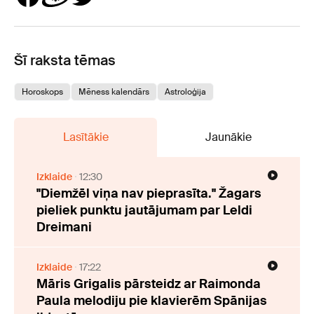
Šī raksta tēmas
Horoskops
Mēness kalendārs
Astroloģija
Lasītākie
Jaunākie
Izklaide
12:30
"Diemžēl viņa nav pieprasīta." Žagars
pieliek punktu jautājumam par Leldi
Dreimani
Izklaide
17:22
Māris Grigalis pārsteidz ar Raimonda
Paula melodiju pie klavierēm Spānijas