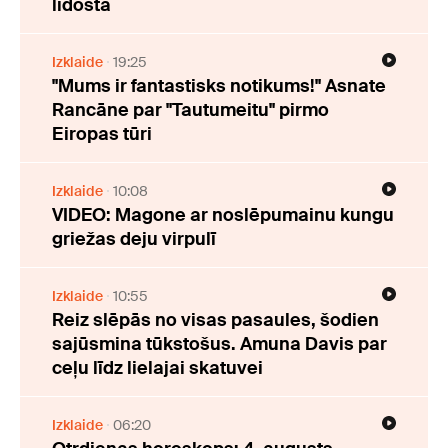
lidostā
Izklaide
19:25
"Mums ir fantastisks notikums!" Asnate
Rancāne par "Tautumeitu" pirmo
Eiropas tūri
Izklaide
10:08
VIDEO: Magone ar noslēpumainu kungu
griežas deju virpulī
Izklaide
10:55
Reiz slēpās no visas pasaules, šodien
sajūsmina tūkstošus. Amuna Davis par
ceļu līdz lielajai skatuvei
Izklaide
06:20