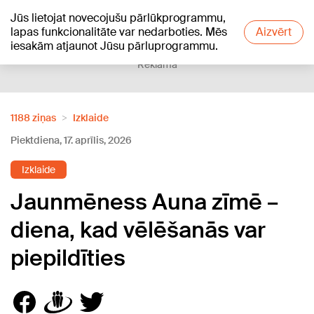
Jūs lietojat novecojušu pārlūkprogrammu,
+19
°C
lapas funkcionalitāte var nedarboties. Mēs
Aizvērt
iesakām atjaunot Jūsu pārluprogrammu.
Reklāma
1188 ziņas
Izklaide
Piektdiena, 17. aprīlis, 2026
Izklaide
Jaunmēness Auna zīmē –
diena, kad vēlēšanās var
piepildīties