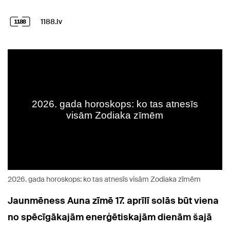
1188.lv
2026. gada horoskops: ko tas atnesīs visām Zodiaka zīmēm
Jaunmēness Auna zīmē 17. aprīlī solās būt viena
no spēcīgākajām enerģētiskajām dienām šajā