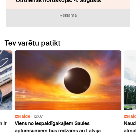
Otrdienas horoskops: 4. augusts
Reklāma
Tev varētu patikt
Izklaide
12:07
Izklai
 ir
Viens no iespaidīgākajiem Saules
Naudu
aptumsumiem būs redzams arī Latvijā
atmak