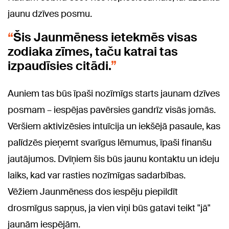
jaunu dzīves posmu.
Šis Jaunmēness ietekmēs visas
zodiaka zīmes, taču katrai tas
izpaudīsies citādi.
Auniem tas būs īpaši nozīmīgs starts jaunam dzīves
posmam – iespējas pavērsies gandrīz visās jomās.
Vēršiem aktivizēsies intuīcija un iekšējā pasaule, kas
palīdzēs pieņemt svarīgus lēmumus, īpaši finanšu
jautājumos. Dvīņiem šis būs jaunu kontaktu un ideju
laiks, kad var rasties nozīmīgas sadarbības.
Vēžiem Jaunmēness dos iespēju piepildīt
drosmīgus sapņus, ja vien viņi būs gatavi teikt "jā"
jaunām iespējām.