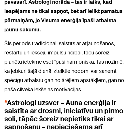
pavasarī. Astrologi norāda – tas ir laiks, kad
iespējams ne tikai sapņot, bet arī ielikt pamatus
pārmaiņām, jo Visuma enerģija īpaši atbalsta
jaunu sākumu.
Šis periods tradicionāli saistīts ar atjaunošanos,
restartu un iekšēju impulsu rīcībai, taču šoreiz
planētu ietekme esot īpaši harmoniska. Tas nozīmē,
ka jebkuri šajā dienā izteiktie nodomi var saņemt
spēcīgu atbalstu gan no ārējiem apstākļiem, gan no
paša cilvēka iekšējās motivācijas.
Astrologi uzsver – Auna enerģija ir
saistīta ar drosmi, iniciatīvu un pirmo
soli, tāpēc šoreiz nepietiks tikai ar
sapņošanu – nepieciešama arī