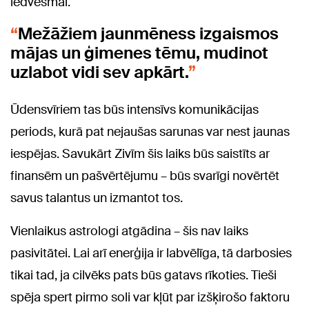
iedvesmai.
Mežāžiem jaunmēness izgaismos
mājas un ģimenes tēmu, mudinot
uzlabot vidi sev apkārt.
Ūdensvīriem tas būs intensīvs komunikācijas
periods, kurā pat nejaušas sarunas var nest jaunas
iespējas. Savukārt Zivīm šis laiks būs saistīts ar
finansēm un pašvērtējumu – būs svarīgi novērtēt
savus talantus un izmantot tos.
Vienlaikus astrologi atgādina – šis nav laiks
pasivitātei. Lai arī enerģija ir labvēlīga, tā darbosies
tikai tad, ja cilvēks pats būs gatavs rīkoties. Tieši
spēja spert pirmo soli var kļūt par izšķirošo faktoru