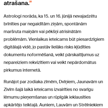
atrašana.
Astrologi norāda, ka 15. un 16. jūnijā nevajadzētu
brīnīties par negaidītām ziņām, spontānām
maršruta maiņām vai pēkšņi atrisinātām
problēmām. Vienlaikus ieteicams būt piesardzīgiem
digitālajā vidē, jo pastāv lielāks risks kļūdīties
dokumentu noformēšanā, veikt pārskaitījumus uz
nepareiziem rekvizītiem vai veikt nepārdomātus
pirkumus internetā.
Runājot par zodiaka zīmēm, Dvīņiem, Jaunavām un
Zivīm šajā laikā ieteicams izvairīties no svarīgu
lēmumu pieņemšanas un rūpīgāk ieklausīties
apkārtējo teiktajā. Auniem, Lauvām un Strēlniekiem