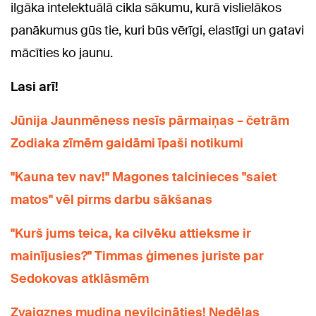
ilgāka intelektuālā cikla sākumu, kurā vislielākos
panākumus gūs tie, kuri būs vērīgi, elastīgi un gatavi
mācīties ko jaunu.
Lasi arī!
Jūnija Jaunmēness nesīs pārmaiņas – četrām
Zodiaka zīmēm gaidāmi īpaši notikumi
"Kauna tev nav!" Magones talcinieces "saiet
matos" vēl pirms darbu sākšanas
"Kurš jums teica, ka cilvēku attieksme ir
mainījusies?" Timmas ģimenes juriste par
Sedokovas atklāsmēm
Zvaigznes mudina nevilcināties! Nedēļas