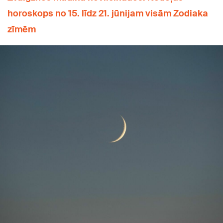
horoskops no 15. līdz 21. jūnijam visām Zodiaka
zīmēm