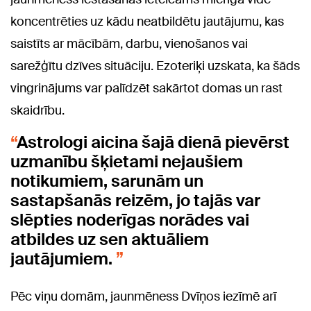
koncentrēties uz kādu neatbildētu jautājumu, kas
saistīts ar mācībām, darbu, vienošanos vai
sarežģītu dzīves situāciju. Ezoteriķi uzskata, ka šāds
vingrinājums var palīdzēt sakārtot domas un rast
skaidrību.
Astrologi aicina šajā dienā pievērst
uzmanību šķietami nejaušiem
notikumiem, sarunām un
sastapšanās reizēm, jo tajās var
slēpties noderīgas norādes vai
atbildes uz sen aktuāliem
jautājumiem.
Pēc viņu domām, jaunmēness Dvīņos iezīmē arī