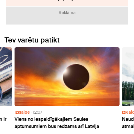
Reklāma
Tev varētu patikt
Izklaide
12:07
Izklai
 ir
Viens no iespaidīgākajiem Saules
Naudu
aptumsumiem būs redzams arī Latvijā
atmak