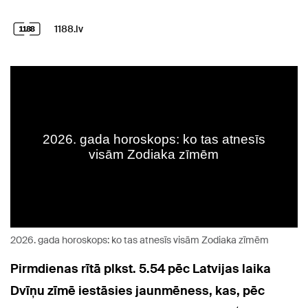
1188.lv
2026. gada horoskops: ko tas atnesīs visām Zodiaka zīmēm
Pirmdienas rītā plkst. 5.54 pēc Latvijas laika
Dvīņu zīmē iestāsies jaunmēness, kas, pēc