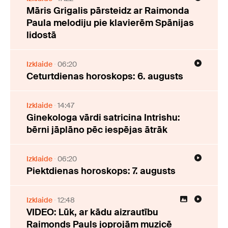
Māris Grigalis pārsteidz ar Raimonda
Paula melodiju pie klavierēm Spānijas
lidostā
Izklaide
06:20
Ceturtdienas horoskops: 6. augusts
Izklaide
14:47
Ginekologa vārdi satricina Intrishu:
bērni jāplāno pēc iespējas ātrāk
Izklaide
06:20
Piektdienas horoskops: 7. augusts
Izklaide
12:48
VIDEO: Lūk, ar kādu aizrautību
Raimonds Pauls joprojām muzicē