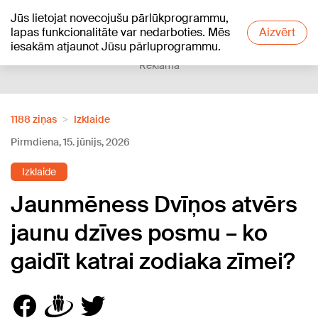
Jūs lietojat novecojušu pārlūkprogrammu,
+20
°C
lapas funkcionalitāte var nedarboties. Mēs
Aizvērt
iesakām atjaunot Jūsu pārluprogrammu.
Reklāma
1188 ziņas
Izklaide
Pirmdiena, 15. jūnijs, 2026
Izklaide
Jaunmēness Dvīņos atvērs
jaunu dzīves posmu – ko
gaidīt katrai zodiaka zīmei?