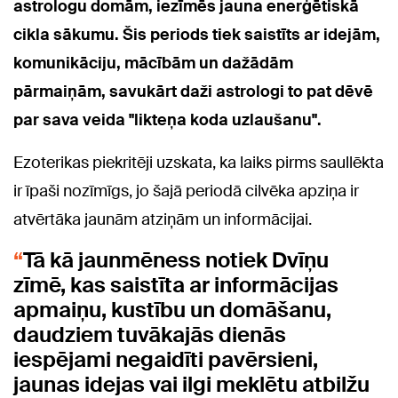
astrologu domām, iezīmēs jauna enerģētiskā
cikla sākumu. Šis periods tiek saistīts ar idejām,
komunikāciju, mācībām un dažādām
pārmaiņām, savukārt daži astrologi to pat dēvē
par sava veida "likteņa koda uzlaušanu".
Ezoterikas piekritēji uzskata, ka laiks pirms saullēkta
ir īpaši nozīmīgs, jo šajā periodā cilvēka apziņa ir
atvērtāka jaunām atziņām un informācijai.
Tā kā jaunmēness notiek Dvīņu
zīmē, kas saistīta ar informācijas
apmaiņu, kustību un domāšanu,
daudziem tuvākajās dienās
iespējami negaidīti pavērsieni,
jaunas idejas vai ilgi meklētu atbilžu