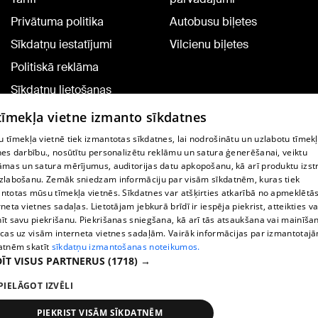
Privātuma politika
Autobusu biļetes
Sīkdatņu iestatījumi
Vilcienu biļetes
Politiskā reklāma
Sīkdatņu lietošanas
noteikumi
 tīmekļa vietne izmanto sīkdatnes
Komentāru pievienošana
 tīmekļa vietnē tiek izmantotas sīkdatnes, lai nodrošinātu un uzlabotu tīmek
nes darbību., nosūtītu personalizētu reklāmu un satura ģenerēšanai, veiktu
āmas un satura mērījumus, auditorijas datu apkopošanu, kā arī produktu izst
TV programma
zlabošanu. Zemāk sniedzam informāciju par visām sīkdatnēm, kuras tiek
Līguma noteikumi
ntotas mūsu tīmekļa vietnēs. Sīkdatnes var atšķirties atkarībā no apmeklētā
rneta vietnes sadaļas. Lietotājam jebkurā brīdī ir iespēja piekrist, atteikties va
360 Ziņu kontakti
īt savu piekrišanu. Piekrišanas sniegšana, kā arī tās atsaukšana vai mainīša
ecas uz visām interneta vietnes sadaļām. Vairāk informācijas par izmantotaj
Helio Media
atnēm skatīt
sīkdatņu izmantošanas noteikumos.
ĪT VISUS PARTNERUS
(1718) →
Portāla palīdzības dienests: e-pasts -
info@1188.lv
PIELĀGOT IZVĒLI
Copyright © 2004-2026 SIA HELIO MEDIA.
All rights reserved.
PIEKRIST VISĀM SĪKDATNĒM