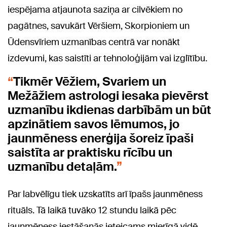
iespējama atjaunota saziņa ar cilvēkiem no
pagātnes, savukārt Vēršiem, Skorpioniem un
Ūdensvīriem uzmanības centrā var nonākt
izdevumi, kas saistīti ar tehnoloģijām vai izglītību.
Tikmēr Vēžiem, Svariem un
Mežāžiem astrologi iesaka pievērst
uzmanību ikdienas darbībām un būt
apzinātiem savos lēmumos, jo
jaunmēness enerģija šoreiz īpaši
saistīta ar praktisku rīcību un
uzmanību detaļām.
Par labvēlīgu tiek uzskatīts arī īpašs jaunmēness
rituāls. Tā laikā tuvāko 12 stundu laikā pēc
jaunmēness iestāšanās ieteicams mierīgā vidē