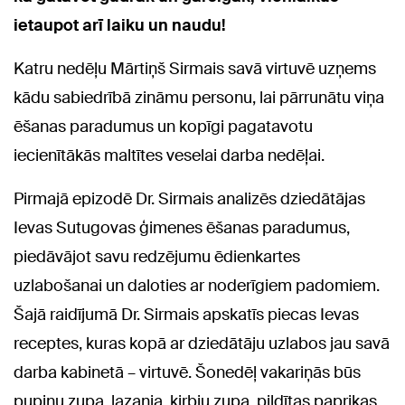
ietaupot arī laiku un naudu!
Katru nedēļu Mārtiņš Sirmais savā virtuvē uzņems
kādu sabiedrībā zināmu personu, lai pārrunātu viņa
ēšanas paradumus un kopīgi pagatavotu
iecienītākās maltītes veselai darba nedēļai.
Pirmajā epizodē Dr. Sirmais analizēs dziedātājas
Ievas Sutugovas ģimenes ēšanas paradumus,
piedāvājot savu redzējumu ēdienkartes
uzlabošanai un daloties ar noderīgiem padomiem.
Šajā raidījumā Dr. Sirmais apskatīs piecas Ievas
receptes, kuras kopā ar dziedātāju uzlabos jau savā
darba kabinetā – virtuvē. Šonedēļ vakariņās būs
pupiņu zupa, lazanja, ķirbju zupa, pildītas paprikas