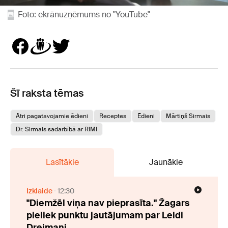
Foto: ekrānuzņēmums no "YouTube"
Šī raksta tēmas
Ātri pagatavojamie ēdieni
Receptes
Ēdieni
Mārtiņš Sirmais
Dr. Sirmais sadarbībā ar RIMI
Lasītākie
Jaunākie
Izklaide
12:30
"Diemžēl viņa nav pieprasīta." Žagars
pieliek punktu jautājumam par Leldi
Dreimani