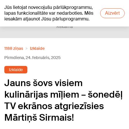
Jūs lietojat novecojušu pārlūkprogrammu,
+24
°C
lapas funkcionalitāte var nedarboties. Mēs
Aizvērt
iesakām atjaunot Jūsu pārluprogrammu.
Reklāma
1188 ziņas
Izklaide
Pirmdiena, 24. februāris, 2025
Izklaide
Jauns šovs visiem
kulinārijas mīļiem – šonedēļ
TV ekrānos atgriezīsies
Mārtiņš Sirmais!