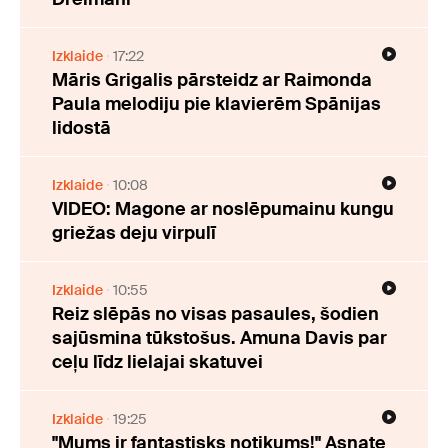
Izklaide
17:22
Māris Grigalis pārsteidz ar Raimonda
Paula melodiju pie klavierēm Spānijas
lidostā
Izklaide
10:08
VIDEO: Magone ar noslēpumainu kungu
griežas deju virpulī
Izklaide
10:55
Reiz slēpās no visas pasaules, šodien
sajūsmina tūkstošus. Amuna Davis par
ceļu līdz lielajai skatuvei
Izklaide
19:25
"Mums ir fantastisks notikums!" Asnate