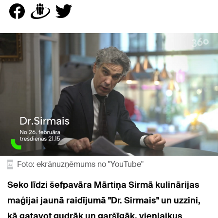
Foto: ekrānuzņēmums no "YouTube"
Seko līdzi šefpavāra Mārtiņa Sirmā kulinārijas
maģijai jaunā raidījumā "Dr. Sirmais" un uzzini,
kā gatavot gudrāk un garšīgāk, vienlaikus