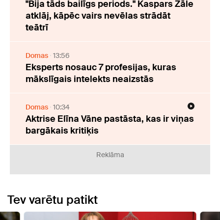
"Bija tāds bailīgs periods." Kaspars Zāle
atklāj, kāpēc vairs nevēlas strādāt
teātrī
Domas
13:56
Eksperts nosauc 7 profesijas, kuras
mākslīgais intelekts neaizstās
Domas
10:34
Aktrise Elīna Vāne pastāsta, kas ir viņas
bargākais kritiķis
Reklāma
Tev varētu patikt