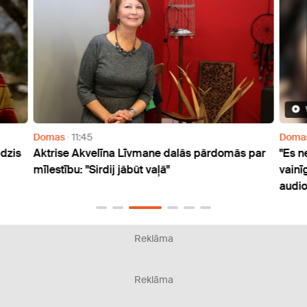
Domas
11:45
Doma
idzis
Aktrise Akvelīna Līvmane dalās pārdomās par
"Es n
mīlestību: "Sirdij jābūt vaļā"
vainī
audio
Reklāma
Reklāma