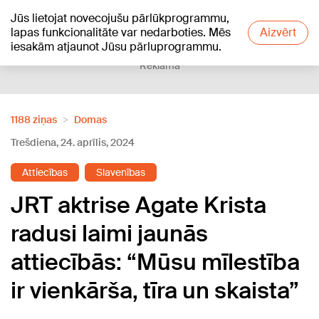
Jūs lietojat novecojušu pārlūkprogrammu,
+10
°C
lapas funkcionalitāte var nedarboties. Mēs
Aizvērt
iesakām atjaunot Jūsu pārluprogrammu.
Reklāma
1188 ziņas
Domas
Trešdiena, 24. aprīlis, 2024
Attiecības
Slavenības
JRT aktrise Agate Krista
radusi laimi jaunās
attiecībās: “Mūsu mīlestība
ir vienkārša, tīra un skaista”