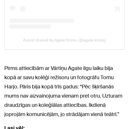
Pirms attiecībām ar Vārtiņu Agate ilgu laiku bija
kopā ar savu kolēģi režisoru un fotogrāfu Tomu
Harjo. Pāris bija kopā trīs gadus: “Pēc šķiršanās
mums nav aizvainojuma vienam pret otru. Uzturam
draudzīgas un koleģiālas attiecības. Ikdienā
joprojām komunicējām, jo strādājam vienā teātrī.”
Lasi vēl: