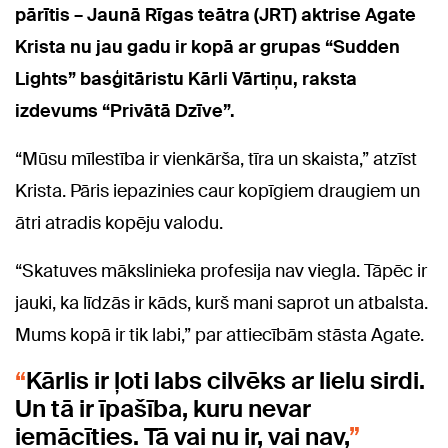
pārītis – Jaunā Rīgas teātra (JRT) aktrise Agate
Krista nu jau gadu ir kopā ar grupas “Sudden
Lights” basģitāristu Kārli Vārtiņu, raksta
izdevums “Privātā Dzīve”.
“Mūsu mīlestība ir vienkārša, tīra un skaista,” atzīst
Krista. Pāris iepazinies caur kopīgiem draugiem un
ātri atradis kopēju valodu.
“Skatuves mākslinieka profesija nav viegla. Tāpēc ir
jauki, ka līdzās ir kāds, kurš mani saprot un atbalsta.
Mums kopā ir tik labi,” par attiecībām stāsta Agate.
Kārlis ir ļoti labs cilvēks ar lielu sirdi.
Un tā ir īpašība, kuru nevar
iemācīties. Tā vai nu ir, vai nav,