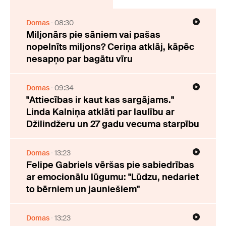
Domas
08:30
Miljonārs pie sāniem vai pašas
nopelnīts miljons? Ceriņa atklāj, kāpēc
nesapņo par bagātu vīru
Domas
09:34
"Attiecības ir kaut kas sargājams."
Linda Kalniņa atklāti par laulību ar
Džilindžeru un 27 gadu vecuma starpību
Domas
13:23
Felipe Gabriels vēršas pie sabiedrības
ar emocionālu lūgumu: "Lūdzu, nedariet
to bērniem un jauniešiem"
Domas
13:23