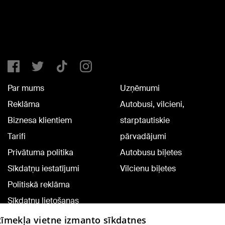
Par mums
Uzņēmumi
Reklāma
Autobusi, vilcieni,
Biznesa klientiem
starptautiskie
Tarifi
pārvadājumi
Privātuma politika
Autobusu biļetes
Sīkdatņu iestatījumi
Vilcienu biļetes
Politiskā reklāma
Sīkdatņu lietošanas
noteikumi
 tīmekļa vietne izmanto sīkdatnes