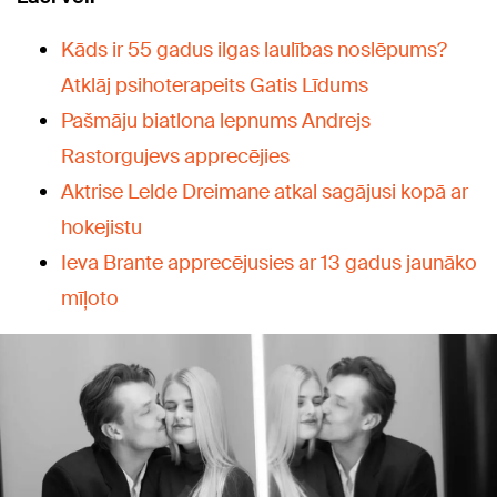
Kāds ir 55 gadus ilgas laulības noslēpums?
Atklāj psihoterapeits Gatis Līdums
Pašmāju biatlona lepnums Andrejs
Rastorgujevs apprecējies
Aktrise Lelde Dreimane atkal sagājusi kopā ar
hokejistu
Ieva Brante apprecējusies ar 13 gadus jaunāko
mīļoto