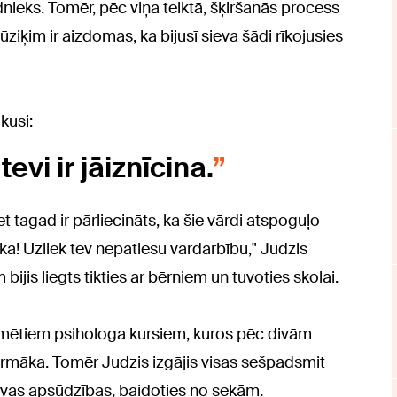
nieks. Tomēr, pēc viņa teiktā, šķiršanās process
iķim ir aizdomas, ka bijusī sieva šādi rīkojusies
kusi:
evi ir jāiznīcina.
t tagad ir pārliecināts, ka šie vārdi atspoguļo
āka! Uzliek tev nepatiesu vardarbību," Judzis
ijis liegts tikties ar bērniem un tuvoties skolai.
nozīmētiem psihologa kursiem, kuros pēc divām
armāka. Tomēr Judzis izgājis visas sešpadsmit
 savas apsūdzības, baidoties no sekām.