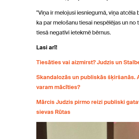
"Viņa ir melojusi iesniegumā, viņa atcēla b
ka par melošanu tiesai nespēlējas un no t
tiesā negatīvi ietekmē bērnus.
Lasi arī!
Tiesāties vai aizmirst? Judzis un Stal
Skandalozās un publiskās šķiršanās. 
varam mācīties?
Mārcis Judzis pirmo reizi publiski gat
sievas Rūtas