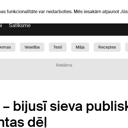
Laika ziņas
Horoskopi
avs
pas funkcionalitāte var nedarboties. Mēs iesakām atjaunot J
i
Satiksme
Domas
Veselība
Testi
Māja
Receptes
Bērni
Auto
1188 play
Sports
Bizness
Reklāma
– bijusī sieva publis
ntas dēļ