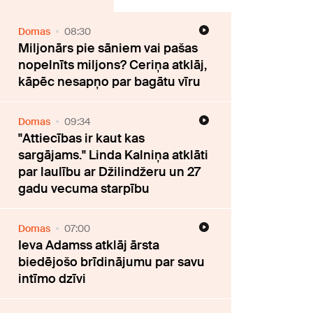
Domas
08:30
Miljonārs pie sāniem vai pašas
nopelnīts miljons? Ceriņa atklāj,
kāpēc nesapņo par bagātu vīru
Domas
09:34
"Attiecības ir kaut kas
sargājams." Linda Kalniņa atklāti
par laulību ar Džilindžeru un 27
gadu vecuma starpību
Domas
07:00
Ieva Adamss atklāj ārsta
biedējošo brīdinājumu par savu
intīmo dzīvi