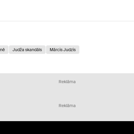
enē
Judža skandāls
Mārcis Judzis
Reklāma
Reklāma