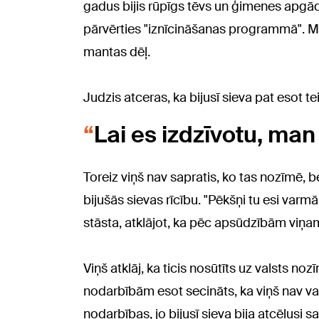
gadus bijis rūpīgs tēvs un ģimenes apgād
pārvērties "iznīcināšanas programmā". Mūz
mantas dēļ.
Judzis atceras, ka bijusī sieva pat esot tei
Lai es izdzīvotu, man t
Toreiz viņš nav sapratis, ko tas nozīmē, be
bijušās sievas rīcību. "Pēkšņi tu esi varm
stāsta, atklājot, ka pēc apsūdzībām viņam b
Viņš atklāj, ka ticis nosūtīts uz valsts 
nodarbībām esot secināts, ka viņš nav v
nodarbības, jo bijusī sieva bija atcēlusi