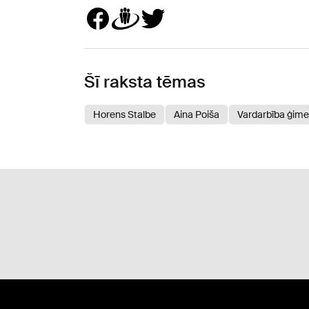
Šī raksta tēmas
Horens Stalbe
Aina Poiša
Vardarbība ģim