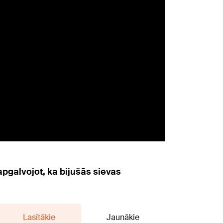
apgalvojot, ka bijušās sievas
Lasītākie
Jaunākie