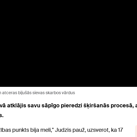
vien atceras bijušās sievas skarbos vārdus
ā atklājis savu sāpīgo pieredzi šķiršanās procesā, 
s.
zības punkts bija meli," Judzis pauž, uzsverot, ka 17