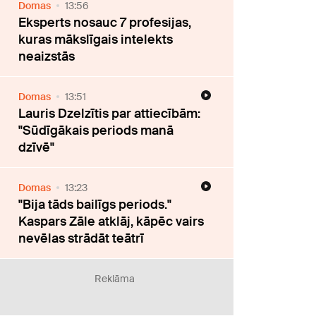
Domas
13:56
Eksperts nosauc 7 profesijas,
kuras mākslīgais intelekts
neaizstās
Domas
13:51
Lauris Dzelzītis par attiecībām:
"Sūdīgākais periods manā
dzīvē"
Domas
13:23
"Bija tāds bailīgs periods."
Kaspars Zāle atklāj, kāpēc vairs
nevēlas strādāt teātrī
Reklāma