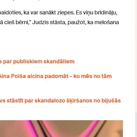
aidoties, ka var sanākt ziepes. Es viņu brīdināju,
ā cieš bērni," Judzis stāsta, paužot, ka melošana
be par publiskiem skandāliem
Aina Poiša aicina padomāt – ko mēs no tām
avs stāstīt par skandalozo šķiršanos no bijušās