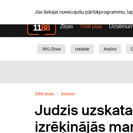
S, 08.08.2026.
+20
°C
Mudīte, Vladislava, Vladisl
Jūs lietojat novecojušu pārlūkprogrammu, la
Ziņas
1188 play
Uzņēmum
360 Ziņas
Izklaide
Atpūta
Aktuāli
Satiksme
Skaistumam
1188 ziņas
Domas
Judzis uzskata 
izrēķinājās ma