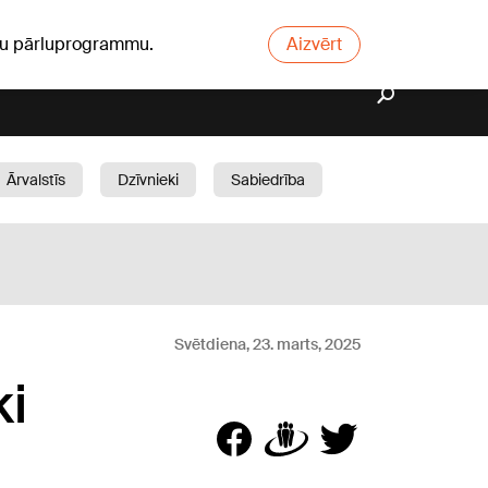
ūsu pārluprogrammu.
Aizvērt
Ārvalstīs
Dzīvnieki
Sabiedrība
Dārzs
Svētdiena, 23. marts, 2025
ki