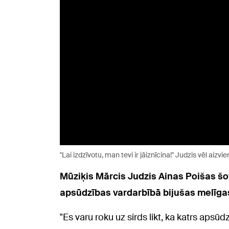
"Lai izdzīvotu, man tevi ir jāiznīcina!" Judzis vēl aiz
Mūziķis Mārcis Judzis Ainas Poišas šov
apsūdzības vardarbībā bijušas melīga
"Es varu roku uz sirds likt, ka katrs apsūd