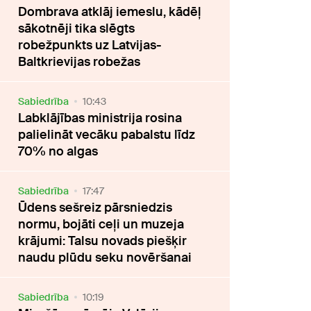
Dombrava atklāj iemeslu, kādēļ
sākotnēji tika slēgts
robežpunkts uz Latvijas-
Baltkrievijas robežas
Sabiedrība
10:43
Labklājības ministrija rosina
palielināt vecāku pabalstu līdz
70% no algas
Sabiedrība
17:47
Ūdens sešreiz pārsniedzis
normu, bojāti ceļi un muzeja
krājumi: Talsu novads piešķir
naudu plūdu seku novēršanai
Sabiedrība
10:19