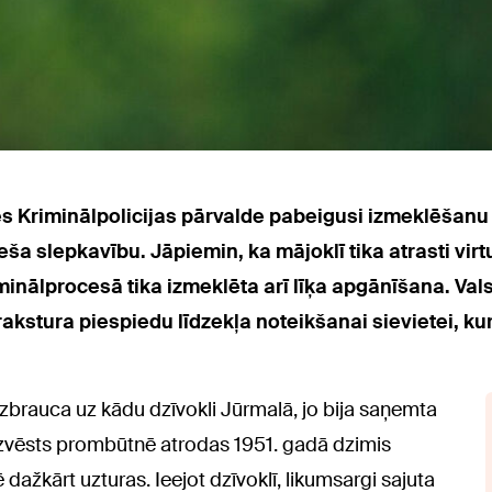
es Kriminālpolicijas pārvalde pabeigusi izmeklēšanu 
eša slepkavību. Jāpiemin, ka mājoklī tika atrasti vir
ālprocesā tika izmeklēta arī līķa apgānīšana. Valsts
akstura piespiedu līdzekļa noteikšanai sievietei, ku
izbrauca uz kādu dzīvokli Jūrmalā, jo bija saņemta
bezvēsts prombūtnē atrodas 1951. gadā dzimis
ē dažkārt uzturas. Ieejot dzīvoklī, likumsargi sajuta