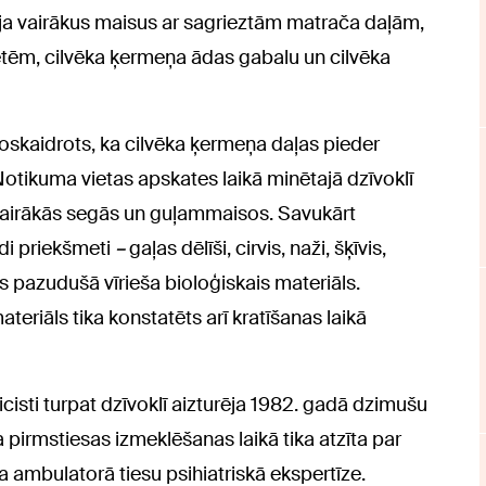
īja vairākus maisus ar sagrieztām matrača daļām,
vetēm, cilvēka ķermeņa ādas gabalu un cilvēka
 noskaidrots, ka cilvēka ķermeņa daļas pieder
otikuma vietas apskates laikā minētajā dzīvoklī
s vairākās segās un guļammaisos. Savukārt
ādi priekšmeti
–
gaļas dēlīši, cirvis, naži, šķīvis,
s pazudušā vīrieša bioloģiskais materiāls.
eriāls tika konstatēts arī kratīšanas laikā
isti turpat dzīvoklī aizturēja 1982. gadā dzimušu
ņa pirmstiesas izmeklēšanas laikā tika atzīta par
 ambulatorā tiesu psihiatriskā ekspertīze.