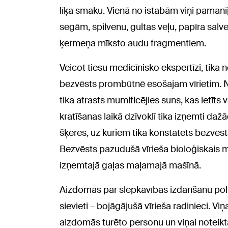
līķa smaku. Vienā no istabām viņi paman
segām, spilvenu, gultas veļu, papīra sal
ķermeņa mīksto audu fragmentiem.
Veicot tiesu medicīnisko ekspertīzi, tika
bezvēsts prombūtnē esošajam vīrietim. N
tika atrasts mumificējies suns, kas ietīt
kratīšanas laikā dzīvoklī tika izņemti daž
šķēres, uz kuriem tika konstatēts bezvēst
Bezvēsts pazudušā vīrieša bioloģiskais mat
izņemtajā gaļas maļamajā mašīnā.
Aizdomās par slepkavības izdarīšanu polic
sievieti – bojāgājušā vīrieša radinieci. Vi
aizdomās turēto personu un viņai noteikta