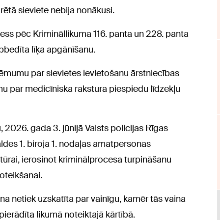
rētā sieviete nebija nonākusi.
cess pēc Krimināllikuma 116. panta un 228. panta
pbedīta līķa apgānīšanu.
ēmumu par sievietes ievietošanu ārstniecības
mu par medicīniska rakstura piespiedu līdzekļu
2026. gada 3. jūnijā Valsts policijas Rīgas
aldes 1. biroja 1. nodaļas amatpersonas
ūrai, ierosinot kriminālprocesa turpināšanu
oteikšanai.
na netiek uzskatīta par vainīgu, kamēr tās vaina
ierādīta likumā noteiktajā kārtībā.