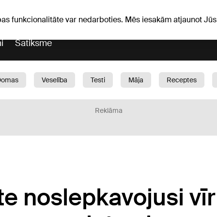
Laika ziņas
Horoskopi
avs
pas funkcionalitāte var nedarboties. Mēs iesakām atjaunot J
i
Satiksme
Domas
Veselība
Testi
Māja
Receptes
Bērni
Auto
1188 play
Sports
Bizness
Reklāma
e noslepkavojusi vīri