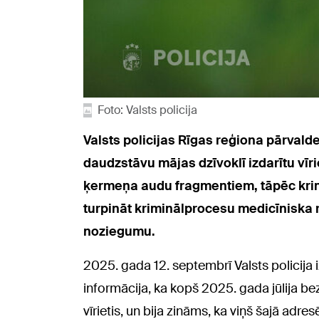
Foto: Valsts policija
Valsts policijas Rīgas reģiona pārvald
daudzstāvu mājas dzīvoklī izdarītu vīri
ķermeņa audu fragmentiem, tāpēc krimin
turpināt kriminālprocesu medicīniska r
noziegumu.
2025. gada 12. septembrī Valsts policija 
informācija, ka kopš 2025. gada jūlija 
vīrietis, un bija zināms, ka viņš šajā adres