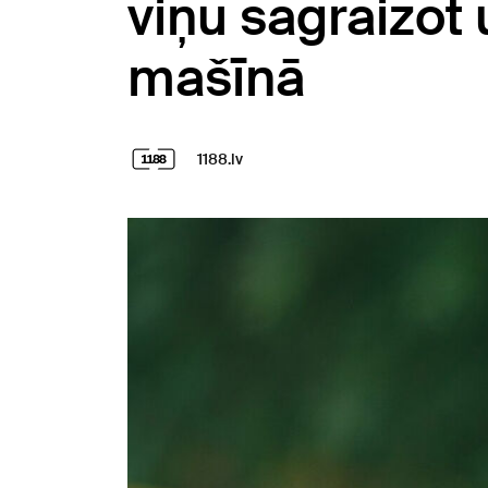
viņu sagraizot
mašīnā
1188.lv