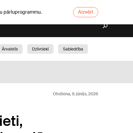
ūsu pārluprogrammu.
Aizvērt
Ārvalstīs
Dzīvnieki
Sabiedrība
Dārzs
Otrdiena, 9. jūnijs, 2026
eti,