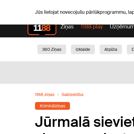
S, 08.08.2026.
+15
°C
Mudīte, Vladislava, Vladisl
Jūs lietojat novecojušu pārlūkprogrammu, la
Ziņas
1188 play
Uzņēmum
360 Ziņas
Izklaide
Atpūta
Aktuāli
Satiksme
Skaistumam
1188 ziņas
Sabiedrība
Kriminālziņas
Jūrmalā sieviet