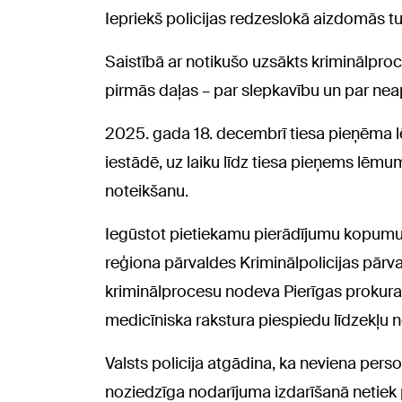
Iepriekš policijas redzeslokā aizdomās tu
Saistībā ar notikušo uzsākts kriminālpro
pirmās daļas – par slepkavību un par nea
2025. gada 18. decembrī tiesa pieņēma l
iestādē, uz laiku līdz tiesa pieņems lēmu
noteikšanu.
Iegūstot pietiekamu pierādījumu kopumu, 
reģiona pārvaldes Kriminālpolicijas pārv
kriminālprocesu nodeva Pierīgas prokurat
medicīniska rakstura piespiedu līdzekļu n
Valsts policija atgādina, ka neviena perso
noziedzīga nodarījuma izdarīšanā netiek p