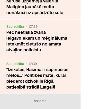
Mirušā uzņēmēja Valērija
Maligina jaunākā meita
nonākusi uz apsūdzēto sola
Sabiedrība
07:39
Pēc neētiska zvana
jelgavniekam un mēģinājuma
ietekmēt cietušo no amata
atvaļina policistu
Sabiedrība
12:39
"Izskatās, Rasima ir sapinusies
melos..." Politiķes māte, kurai
piederot dzīvoklis Rīgā,
patiesībā strādā Latgalē
Reklāma