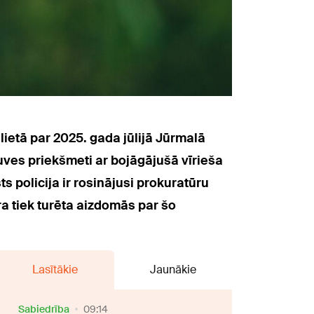
lietā par 2025. gada jūlijā Jūrmalā
tuves priekšmeti ar bojāgājušā vīrieša
 policija ir rosinājusi prokuratūru
ra tiek turēta aizdomās par šo
Lasītākie
Jaunākie
Sabiedrība
09:14