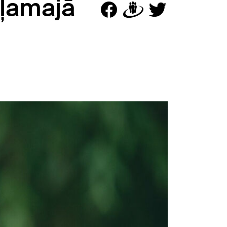
aļamajā